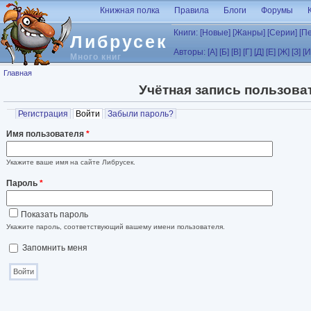
Перейти к основному содержанию
Книжная полка
Правила
Блоги
Форумы
Книги:
[Новые]
[Жанры]
[Серии]
[П
Либрусек
Авторы:
[А]
[Б]
[В]
[Г]
[Д]
[Е]
[Ж]
[З]
[И
Много книг
Вы здесь
Главная
Учётная запись пользова
Главные вкладки
Регистрация
Войти
(активная вкладка)
Забыли пароль?
Имя пользователя
*
Укажите ваше имя на сайте Либрусек.
Пароль
*
Показать пароль
Укажите пароль, соответствующий вашему имени пользователя.
Запомнить меня