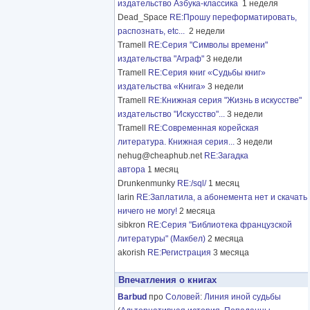
издательство Азбука-классика
1 неделя
Dead_Space
RE:Прошу переформатировать,
распознать, etc...
2 недели
Tramell
RE:Серия "Символы времени"
издательства "Аграф"
3 недели
Tramell
RE:Серия книг «Судьбы книг»
издательства «Книга»
3 недели
Tramell
RE:Книжная серия "Жизнь в искусстве"
издательство "Искусство"...
3 недели
Tramell
RE:Современная корейская
литература. Книжная серия...
3 недели
nehug@cheaphub.net
RE:Загадка
автора
1 месяц
Drunkenmunky
RE:/sql/
1 месяц
larin
RE:Заплатила, а абонемента нет и скачать
ничего не могу!
2 месяца
sibkron
RE:Серия "Библиотека французской
литературы" (Макбел)
2 месяца
akorish
RE:Регистрация
3 месяца
Впечатления о книгах
Barbud
про
Соловей
:
Линия иной судьбы