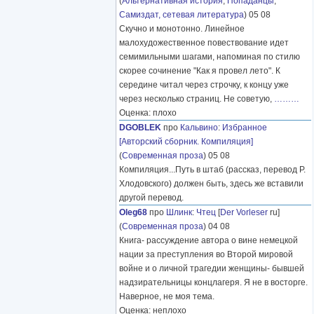
(
Альтернативная история
,
Попаданцы
,
Самиздат, сетевая литература
) 05 08
Скучно и монотонно. Линейное
малохудожественное повествование идет
семимильными шагами, напоминая по стилю
скорее сочинение "Как я провел лето". К
середине читал через строчку, к концу уже
через несколько страниц. Не советую,
………
Оценка: плохо
DGOBLEK
про
Кальвино
:
Избранное
[Авторский сборник. Компиляция]
(
Современная проза
) 05 08
Компиляция...Путь в штаб (рассказ, перевод Р.
Хлодовского) должен быть, здесь же вставили
другой перевод.
Oleg68
про
Шлинк
:
Чтец
[
Der Vorleser
ru]
(
Современная проза
) 04 08
Книга- рассуждение автора о вине немецкой
нации за преступления во Второй мировой
войне и о личной трагедии женщины- бывшей
надзирательницы концлагеря. Я не в восторге.
Наверное, не моя тема.
Оценка: неплохо