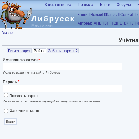
Перейти к основному содержанию
Книжная полка
Правила
Блоги
Форумы
Книги:
[Новые]
[Жанры]
[Серии]
[П
Либрусек
Авторы:
[А]
[Б]
[В]
[Г]
[Д]
[Е]
[Ж]
[З]
[И
Много книг
Вы здесь
Главная
Учётна
Главные вкладки
Регистрация
Войти
(активная вкладка)
Забыли пароль?
Имя пользователя
*
Укажите ваше имя на сайте Либрусек.
Пароль
*
Показать пароль
Укажите пароль, соответствующий вашему имени пользователя.
Запомнить меня