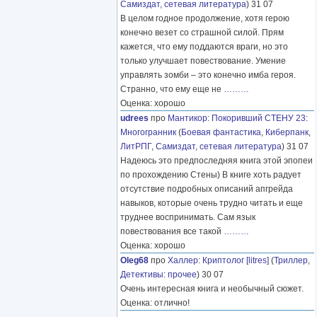
Самиздат, сетевая литература
) 31 07
В целом годное продолжение, хотя герою
конечно везет со страшной силой. Прям
кажется, что ему поддаются враги, но это
только улучшает повествование. Умение
управлять зомби – это конечно имба героя.
Странно, что ему еще не
………
Оценка: хорошо
udrees
про
Мантикор
:
Покоривший СТЕНУ 23:
Многогранник
(
Боевая фантастика
,
Киберпанк
,
ЛитРПГ
,
Самиздат, сетевая литература
) 31 07
Надеюсь это предпоследняя книга этой эпопеи
по прохождению Стены) В книге хоть радует
отсутствие подробных описаний апгрейда
навыков, которые очень трудно читать и еще
труднее воспринимать. Сам язык
повествования все такой
………
Оценка: хорошо
Oleg68
про
Халлер
:
Криптолог [litres]
(
Триллер
,
Детективы: прочее
) 30 07
Очень интересная книга и необычный сюжет.
Оценка: отлично!