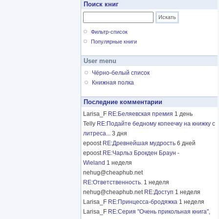
Поиск книг
Фильтр-список
Популярные книги
User menu
Чёрно-белый список
Книжная полка
Последние комментарии
Larisa_F
RE:Беляевская премия
1 день
Telly
RE:Подайте бедному копеечку на книжку с
литреса...
3 дня
epoost
RE:Древнейшая мудрость
6 дней
epoost
RE:Чарльз Брокден Браун -
Wieland
1 неделя
nehug@cheaphub.net
RE:Ответственность.
1 неделя
nehug@cheaphub.net
RE:Доступ
1 неделя
Larisa_F
RE:Принцесса-бродяжка
1 неделя
Larisa_F
RE:Серия "Очень прикольная книга",