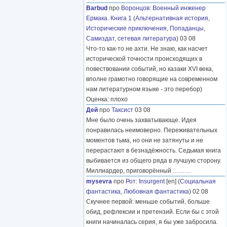
Barbud
про
Воронцов
:
Военный инженер
Ермака. Книга 1
(
Альтернативная история
,
Исторические приключения
,
Попаданцы
,
Самиздат, сетевая литература
) 03 08
Что-то как-то не ахти. Не знаю, как насчет
исторической точности происходящих в
повествовании событий, но казаки XVI века,
вполне грамотно говорящие на современном
нам литературном языке - это перебор)
Оценка: плохо
Дей
про
Таксист
03 08
Мне было очень захватывающе. Идея
понравилась неимоверно. Переживательных
моментов тьма, но они не затянуты и не
перерастают в безнадёжность. Седьмая книга
выбивается из общего ряда в лучшую сторону.
Миллиардер, приговорённый
………
mysevra
про
Рот
:
Insurgent
[en] (
Социальная
фантастика
,
Любовная фантастика
) 02 08
Скучнее первой: меньше событий, больше
обид, рефлексии и претензий. Если бы с этой
книги начиналась серия, я бы уже забросила.