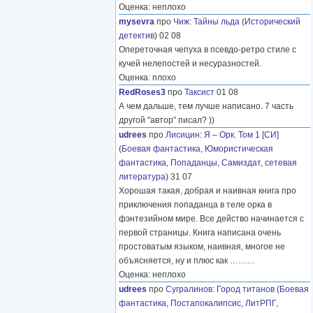
Оценка: неплохо
mysevra
про
Чиж
:
Тайны льда
(
Исторический
детектив
) 02 08
Опереточная чепуха в псевдо-ретро стиле с
кучей нелепостей и несуразностей.
Оценка: плохо
RedRoses3
про
Таксист
01 08
А чем дальше, тем лучше написано. 7 часть
другой "автор" писал? ))
udrees
про
Лисицин
:
Я – Орк. Том 1 [СИ]
(
Боевая фантастика
,
Юмористическая
фантастика
,
Попаданцы
,
Самиздат, сетевая
литература
) 31 07
Хорошая такая, добрая и наивная книга про
приключения попаданца в теле орка в
фэнтезийном мире. Все действо начинается с
первой страницы. Книга написана очень
простоватым языком, наивная, многое не
объясняется, ну и плюс как
………
Оценка: неплохо
udrees
про
Сугралинов
:
Город титанов
(
Боевая
фантастика
,
Постапокалипсис
,
ЛитРПГ
,