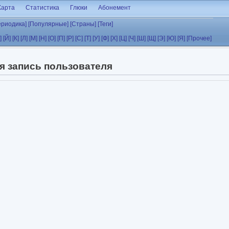
Карта
Статистика
Глюки
Абонемент
ериодика]
[Популярные]
[Страны]
[Теги]
]
[Й]
[К]
[Л]
[М]
[Н]
[О]
[П]
[Р]
[С]
[Т]
[У]
[Ф]
[Х]
[Ц]
[Ч]
[Ш]
[Щ]
[Э]
[Ю]
[Я]
[Прочее]
я запись пользователя