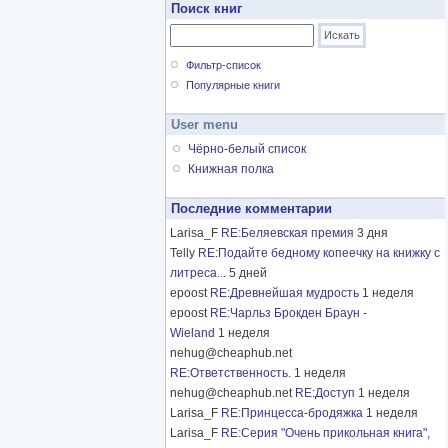
Поиск книг
Фильтр-список
Популярные книги
User menu
Чёрно-белый список
Книжная полка
Последние комментарии
Larisa_F
RE:Беляевская премия
3 дня
Telly
RE:Подайте бедному копеечку на книжку с
литреса...
5 дней
epoost
RE:Древнейшая мудрость
1 неделя
epoost
RE:Чарльз Брокден Браун -
Wieland
1 неделя
nehug@cheaphub.net
RE:Ответственность.
1 неделя
nehug@cheaphub.net
RE:Доступ
1 неделя
Larisa_F
RE:Принцесса-бродяжка
1 неделя
Larisa_F
RE:Серия "Очень прикольная книга",