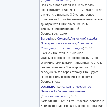
(
Научная фантастика
) 07 08
Несколько раз в своей жизни пыталась
прочитать эту трилогию и......ну никак.! - То ли
эти краткие имена из 3 букв, внутренее
отторжение ! То ли бесконечные технические
зубодробительные описания.То ли
живописания подробностей
………
Оценка: нечитаемо
Barbud
про
Соловей
:
Линия иной судьбы
(
Альтернативная история
,
Попаданцы
,
Самиздат, сетевая литература
) 05 08
Скучно и монотонно. Линейное
малохудожественное повествование идет
семимильными шагами, напоминая по стилю
скорее сочинение "Как я провел лето". К
середине читал через строчку, к концу уже
через несколько страниц. Не советую,
………
Оценка: плохо
DGOBLEK
про
Кальвино
:
Избранное
[Авторский сборник. Компиляция]
(
Современная проза
) 05 08
Компиляция...Путь в штаб (рассказ, перевод Р.
Хлодовского) должен быть, здесь же вставили