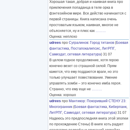
Хорошая такая, добрая и наивная книга про
приключения попаданца в теле орка в
фэнтезийном мире. Все действо начинается с
первой страницы. Книга написана очень
простоватым языком, наивная, многое не
объясняется, ну и плюс как
………
Оценка: неплохо
udrees
про
Сугралинов
:
Город титанов
(
Боевая
фантастика
,
Постапокалипсис
,
ЛитРПГ
,
Самиздат, сетевая литература
) 31 07
В целом годное продолжение, хотя герою
конечно везет со страшной силой. Прям
кажется, что ему поддаются враги, но это
только улучшает повествование. Умение
управлять зомби – это конечно имба героя.
Странно, что ему еще не
………
Оценка: хорошо
udrees
про
Мантикор
:
Покоривший СТЕНУ 23:
Многогранник
(
Боевая фантастика
,
Киберпанк
,
ЛитРПГ
,
Самиздат, сетевая литература
) 31 07
Надеюсь это предпоследняя книга этой эпопеи
по прохождению Стены) В книге хоть радует