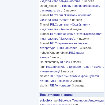
издательство Азбука-классика
1 неделя
Dead_Space
RE:Прошу переформатировать,
распознать, etc...
2 недели
Tramell
RE:Серия "Символы времени"
издательства "Аграф"
4 недели
Tramell
RE:Серия книг «Судьбы книг»
издательства «Книга»
4 недели
Tramell
RE:Книжная серия "Жизнь в искусстве"
издательство "Искусство"...
4 недели
Tramell
RE:Современная корейская
литература. Книжная серия...
4 недели
nehug@cheaphub.net
RE:Загадка
автора
1 месяц
Drunkenmunky
RE:/sql/
1 месяц
larin
RE:Заплатила, а абонемента нет и скачать
ничего не могу!
2 месяца
sibkron
RE:Серия "Библиотека французской
литературы" (Макбел)
2 месяца
akorish
RE:Регистрация
3 месяца
Впечатления о книгах
pulochka
про
Ефремов
:
Туманность Андромеды