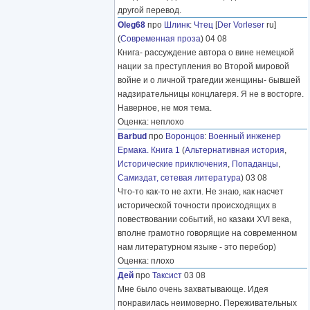
другой перевод.
Oleg68
про
Шлинк
:
Чтец
[
Der Vorleser
ru]
(
Современная проза
) 04 08
Книга- рассуждение автора о вине немецкой
нации за преступления во Второй мировой
войне и о личной трагедии женщины- бывшей
надзирательницы концлагеря. Я не в восторге.
Наверное, не моя тема.
Оценка: неплохо
Barbud
про
Воронцов
:
Военный инженер
Ермака. Книга 1
(
Альтернативная история
,
Исторические приключения
,
Попаданцы
,
Самиздат, сетевая литература
) 03 08
Что-то как-то не ахти. Не знаю, как насчет
исторической точности происходящих в
повествовании событий, но казаки XVI века,
вполне грамотно говорящие на современном
нам литературном языке - это перебор)
Оценка: плохо
Дей
про
Таксист
03 08
Мне было очень захватывающе. Идея
понравилась неимоверно. Переживательных