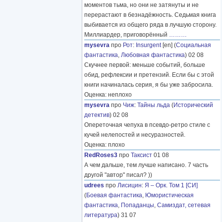
моментов тьма, но они не затянуты и не
перерастают в безнадёжность. Седьмая книга
выбивается из общего ряда в лучшую сторону.
Миллиардер, приговорённый
………
mysevra
про
Рот
:
Insurgent
[en] (
Социальная
фантастика
,
Любовная фантастика
) 02 08
Скучнее первой: меньше событий, больше
обид, рефлексии и претензий. Если бы с этой
книги начиналась серия, я бы уже забросила.
Оценка: неплохо
mysevra
про
Чиж
:
Тайны льда
(
Исторический
детектив
) 02 08
Опереточная чепуха в псевдо-ретро стиле с
кучей нелепостей и несуразностей.
Оценка: плохо
RedRoses3
про
Таксист
01 08
А чем дальше, тем лучше написано. 7 часть
другой "автор" писал? ))
udrees
про
Лисицин
:
Я – Орк. Том 1 [СИ]
(
Боевая фантастика
,
Юмористическая
фантастика
,
Попаданцы
,
Самиздат, сетевая
литература
) 31 07