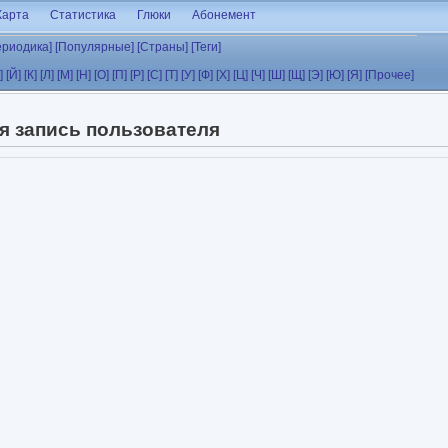
Карта
Статистика
Глюки
Абонемент
ериодика]
[Популярные]
[Страны]
[Теги]
]
[Й]
[К]
[Л]
[М]
[Н]
[О]
[П]
[Р]
[С]
[Т]
[У]
[Ф]
[Х]
[Ц]
[Ч]
[Ш]
[Щ]
[Э]
[Ю]
[Я]
[Прочее]
я запись пользователя