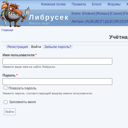
Перейти к основному содержанию
Книжная полка
Правила
Блоги
Форумы
Книги:
[Новые]
[Жанры]
[Серии]
[П
Либрусек
Авторы:
[А]
[Б]
[В]
[Г]
[Д]
[Е]
[Ж]
[З]
[И
Много книг
Вы здесь
Главная
Учётна
Главные вкладки
Регистрация
Войти
(активная вкладка)
Забыли пароль?
Имя пользователя
*
Укажите ваше имя на сайте Либрусек.
Пароль
*
Показать пароль
Укажите пароль, соответствующий вашему имени пользователя.
Запомнить меня