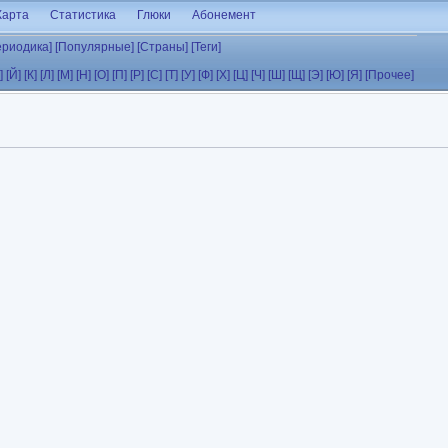
Карта
Статистика
Глюки
Абонемент
ериодика]
[Популярные]
[Страны]
[Теги]
]
[Й]
[К]
[Л]
[М]
[Н]
[О]
[П]
[Р]
[С]
[Т]
[У]
[Ф]
[Х]
[Ц]
[Ч]
[Ш]
[Щ]
[Э]
[Ю]
[Я]
[Прочее]