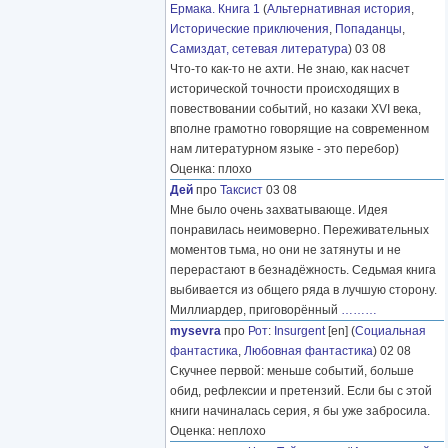
Ермака. Книга 1
(
Альтернативная история
,
Исторические приключения
,
Попаданцы
,
Самиздат, сетевая литература
) 03 08
Что-то как-то не ахти. Не знаю, как насчет
исторической точности происходящих в
повествовании событий, но казаки XVI века,
вполне грамотно говорящие на современном
нам литературном языке - это перебор)
Оценка: плохо
Дей
про
Таксист
03 08
Мне было очень захватывающе. Идея
понравилась неимоверно. Переживательных
моментов тьма, но они не затянуты и не
перерастают в безнадёжность. Седьмая книга
выбивается из общего ряда в лучшую сторону.
Миллиардер, приговорённый
………
mysevra
про
Рот
:
Insurgent
[en] (
Социальная
фантастика
,
Любовная фантастика
) 02 08
Скучнее первой: меньше событий, больше
обид, рефлексии и претензий. Если бы с этой
книги начиналась серия, я бы уже забросила.
Оценка: неплохо