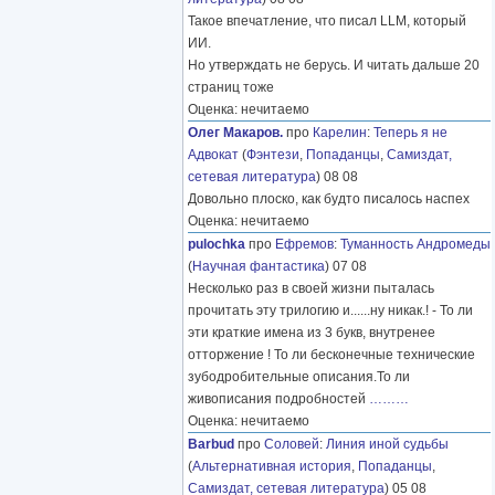
Такое впечатление, что писал LLM, который
ИИ.
Но утверждать не берусь. И читать дальше 20
страниц тоже
Оценка: нечитаемо
Олег Макаров.
про
Карелин
:
Теперь я не
Адвокат
(
Фэнтези
,
Попаданцы
,
Самиздат,
сетевая литература
) 08 08
Довольно плоско, как будто писалось наспех
Оценка: нечитаемо
pulochka
про
Ефремов
:
Туманность Андромеды
(
Научная фантастика
) 07 08
Несколько раз в своей жизни пыталась
прочитать эту трилогию и......ну никак.! - То ли
эти краткие имена из 3 букв, внутренее
отторжение ! То ли бесконечные технические
зубодробительные описания.То ли
живописания подробностей
………
Оценка: нечитаемо
Barbud
про
Соловей
:
Линия иной судьбы
(
Альтернативная история
,
Попаданцы
,
Самиздат, сетевая литература
) 05 08