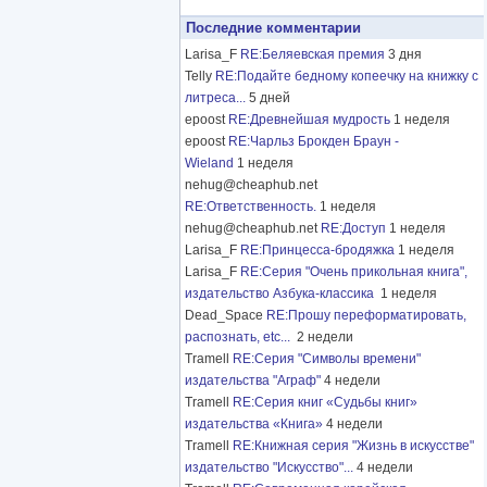
Последние комментарии
Larisa_F
RE:Беляевская премия
3 дня
Telly
RE:Подайте бедному копеечку на книжку с
литреса...
5 дней
epoost
RE:Древнейшая мудрость
1 неделя
epoost
RE:Чарльз Брокден Браун -
Wieland
1 неделя
nehug@cheaphub.net
RE:Ответственность.
1 неделя
nehug@cheaphub.net
RE:Доступ
1 неделя
Larisa_F
RE:Принцесса-бродяжка
1 неделя
Larisa_F
RE:Серия "Очень прикольная книга",
издательство Азбука-классика
1 неделя
Dead_Space
RE:Прошу переформатировать,
распознать, etc...
2 недели
Tramell
RE:Серия "Символы времени"
издательства "Аграф"
4 недели
Tramell
RE:Серия книг «Судьбы книг»
издательства «Книга»
4 недели
Tramell
RE:Книжная серия "Жизнь в искусстве"
издательство "Искусство"...
4 недели