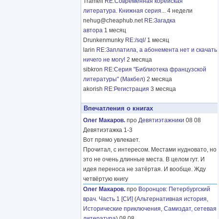
Tramell
RE:Современная корейская
литература. Книжная серия...
4 недели
nehug@cheaphub.net
RE:Загадка
автора
1 месяц
Drunkenmunky
RE:/sql/
1 месяц
larin
RE:Заплатила, а абонемента нет и скачать
ничего не могу!
2 месяца
sibkron
RE:Серия "Библиотека французской
литературы" (Макбел)
2 месяца
akorish
RE:Регистрация
3 месяца
Впечатления о книгах
Олег Макаров.
про
Девятиэтажники
08 08
Девятиэтажка 1-3
Вот прямо увлекает.
Прочитал, с интересом. Местами нудновато, но
это не очень длинные места. В целом гут. И
идея переноса не затёртая. И вообще. Жду
четвёртую книгу
Олег Макаров.
про
Воронцов
:
Петербургский
врач. Часть 1 [СИ]
(
Альтернативная история
,
Исторические приключения
,
Самиздат, сетевая
литература
) 08 08