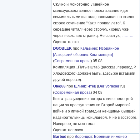
Скучно и монотонно. Линейное
малохудожественное повествование идет
семимильными шагами, напоминая по стилю
скорее сочинение "Как я провел лето". К
середине читал через строчку, к концу уже
через несколько страниц. Не советую,
………
Оценка: плохо
DGOBLEK
про
Кальвино
:
Избранное
[Авторский сборник. Компиляция]
(
Современная проза
) 05 08
Компиляция...Путь в штаб (рассказ, перевод Р.
Хлодовского) должен быть, здесь же вставили
другой перевод.
Oleg68
про
Шлинк
:
Чтец
[
Der Vorleser
ru]
(
Современная проза
) 04 08
Книга- рассуждение автора о вине немецкой
нации за преступления во Второй мировой
войне и о личной трагедии женщины- бывшей
надзирательницы концлагеря. Я не в восторге.
Наверное, не моя тема.
Оценка: неплохо
Barbud
про
Воронцов
:
Военный инженер