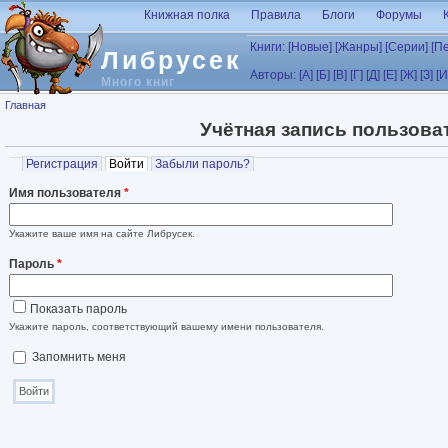
Перейти к основному содержанию
Книжная полка
Правила
Блоги
Форумы
Книги:
[Новые]
[Жанры]
[Серии]
[П
Либрусек
Авторы:
[А]
[Б]
[В]
[Г]
[Д]
[Е]
[Ж]
[З]
[И
Много книг
Вы здесь
Главная
Учётная запись пользова
Главные вкладки
Регистрация
Войти
(активная вкладка)
Забыли пароль?
Имя пользователя
*
Укажите ваше имя на сайте Либрусек.
Пароль
*
Показать пароль
Укажите пароль, соответствующий вашему имени пользователя.
Запомнить меня