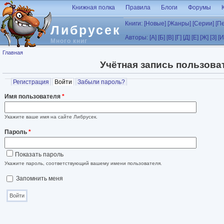
Перейти к основному содержанию
Книжная полка
Правила
Блоги
Форумы
Книги:
[Новые]
[Жанры]
[Серии]
[П
Либрусек
Авторы:
[А]
[Б]
[В]
[Г]
[Д]
[Е]
[Ж]
[З]
[И
Много книг
Вы здесь
Главная
Учётная запись пользова
Главные вкладки
Регистрация
Войти
(активная вкладка)
Забыли пароль?
Имя пользователя
*
Укажите ваше имя на сайте Либрусек.
Пароль
*
Показать пароль
Укажите пароль, соответствующий вашему имени пользователя.
Запомнить меня