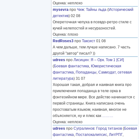
Оценка: неплохо
mysevra
про
Чиж
:
Тайны льда
(
Исторический
детектив
) 02 08
Опереточная чепуха в псевдо-ретро стиле с
кучей нелепостей и несуразностей.
Оценка: плохо
RedRoses3
про
Таксист
01 08
А чем дальше, тем лучше написано. 7 часть
другой "автор" писал? ))
udrees
про
Лисицин
:
Я – Орк. Том 1 [СИ]
(
Боевая фантастика
,
Юмористическая
фантастика
,
Попаданцы
,
Самиздат, сетевая
литература
) 31 07
Хорошая такая, добрая и наивная книга про
приключения попаданца в теле орка в
фэнтезийном мире. Все действо начинается с
первой страницы. Книга написана очень
простоватым языком, наивная, многое не
объясняется, ну и плюс как
………
Оценка: неплохо
udrees
про
Сугралинов
:
Город титанов
(
Боевая
фантастика
,
Постапокалипсис
,
ЛитРПГ
,