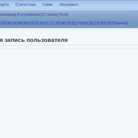
Карта
Статистика
Глюки
Абонемент
ериодика]
[Популярные]
[Страны]
[Теги]
]
[Й]
[К]
[Л]
[М]
[Н]
[О]
[П]
[Р]
[С]
[Т]
[У]
[Ф]
[Х]
[Ц]
[Ч]
[Ш]
[Щ]
[Э]
[Ю]
[Я]
[Прочее]
я запись пользователя