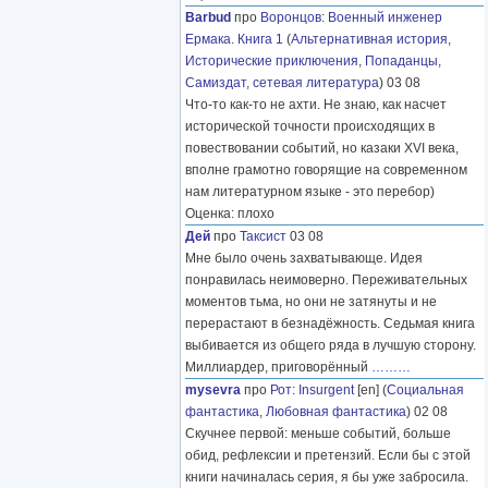
Barbud
про
Воронцов
:
Военный инженер
Ермака. Книга 1
(
Альтернативная история
,
Исторические приключения
,
Попаданцы
,
Самиздат, сетевая литература
) 03 08
Что-то как-то не ахти. Не знаю, как насчет
исторической точности происходящих в
повествовании событий, но казаки XVI века,
вполне грамотно говорящие на современном
нам литературном языке - это перебор)
Оценка: плохо
Дей
про
Таксист
03 08
Мне было очень захватывающе. Идея
понравилась неимоверно. Переживательных
моментов тьма, но они не затянуты и не
перерастают в безнадёжность. Седьмая книга
выбивается из общего ряда в лучшую сторону.
Миллиардер, приговорённый
………
mysevra
про
Рот
:
Insurgent
[en] (
Социальная
фантастика
,
Любовная фантастика
) 02 08
Скучнее первой: меньше событий, больше
обид, рефлексии и претензий. Если бы с этой
книги начиналась серия, я бы уже забросила.