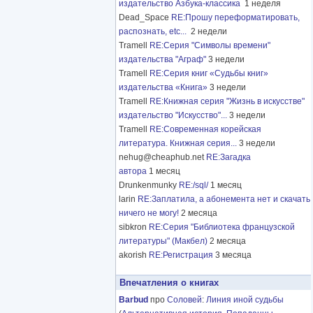
издательство Азбука-классика
1 неделя
Dead_Space
RE:Прошу переформатировать,
распознать, etc...
2 недели
Tramell
RE:Серия "Символы времени"
издательства "Аграф"
3 недели
Tramell
RE:Серия книг «Судьбы книг»
издательства «Книга»
3 недели
Tramell
RE:Книжная серия "Жизнь в искусстве"
издательство "Искусство"...
3 недели
Tramell
RE:Современная корейская
литература. Книжная серия...
3 недели
nehug@cheaphub.net
RE:Загадка
автора
1 месяц
Drunkenmunky
RE:/sql/
1 месяц
larin
RE:Заплатила, а абонемента нет и скачать
ничего не могу!
2 месяца
sibkron
RE:Серия "Библиотека французской
литературы" (Макбел)
2 месяца
akorish
RE:Регистрация
3 месяца
Впечатления о книгах
Barbud
про
Соловей
:
Линия иной судьбы