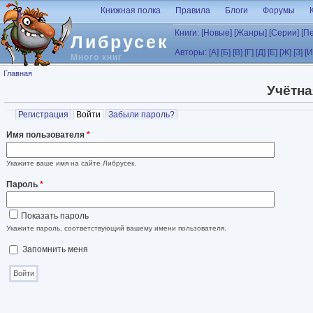
Перейти к основному содержанию
Книжная полка
Правила
Блоги
Форумы
Книги:
[Новые]
[Жанры]
[Серии]
[П
Либрусек
Авторы:
[А]
[Б]
[В]
[Г]
[Д]
[Е]
[Ж]
[З]
[И
Много книг
Вы здесь
Главная
Учётна
Главные вкладки
Регистрация
Войти
(активная вкладка)
Забыли пароль?
Имя пользователя
*
Укажите ваше имя на сайте Либрусек.
Пароль
*
Показать пароль
Укажите пароль, соответствующий вашему имени пользователя.
Запомнить меня