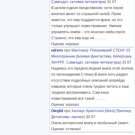
Самиздат, сетевая литература
) 31 07
В целом годное продолжение, хотя герою
конечно везет со страшной силой. Прям
кажется, что ему поддаются враги, но это
только улучшает повествование. Умение
управлять зомби – это конечно имба героя.
Странно, что ему еще не
………
Оценка: хорошо
udrees
про
Мантикор
:
Покоривший СТЕНУ 23:
Многогранник
(
Боевая фантастика
,
Киберпанк
,
ЛитРПГ
,
Самиздат, сетевая литература
) 31 07
Надеюсь это предпоследняя книга этой эпопеи
по прохождению Стены) В книге хоть радует
отсутствие подробных описаний апгрейда
навыков, которые очень трудно читать и еще
труднее воспринимать. Сам язык
повествования все такой
………
Оценка: хорошо
Oleg68
про
Халлер
:
Криптолог [litres]
(
Триллер
,
Детективы: прочее
) 30 07
Очень интересная книга и необычный сюжет.
Оценка: отлично!