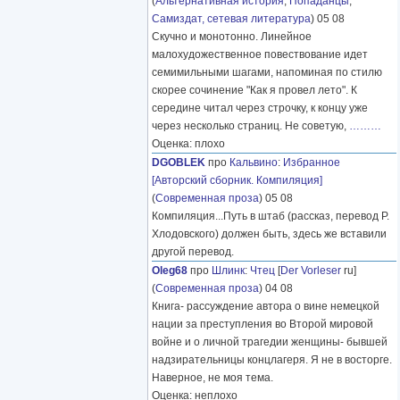
(
Альтернативная история
,
Попаданцы
,
Самиздат, сетевая литература
) 05 08
Скучно и монотонно. Линейное
малохудожественное повествование идет
семимильными шагами, напоминая по стилю
скорее сочинение "Как я провел лето". К
середине читал через строчку, к концу уже
через несколько страниц. Не советую,
………
Оценка: плохо
DGOBLEK
про
Кальвино
:
Избранное
[Авторский сборник. Компиляция]
(
Современная проза
) 05 08
Компиляция...Путь в штаб (рассказ, перевод Р.
Хлодовского) должен быть, здесь же вставили
другой перевод.
Oleg68
про
Шлинк
:
Чтец
[
Der Vorleser
ru]
(
Современная проза
) 04 08
Книга- рассуждение автора о вине немецкой
нации за преступления во Второй мировой
войне и о личной трагедии женщины- бывшей
надзирательницы концлагеря. Я не в восторге.
Наверное, не моя тема.
Оценка: неплохо