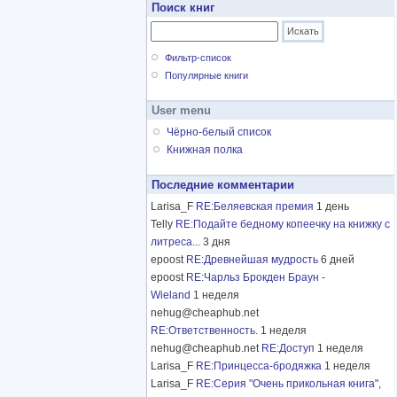
Поиск книг
Фильтр-список
Популярные книги
User menu
Чёрно-белый список
Книжная полка
Последние комментарии
Larisa_F
RE:Беляевская премия
1 день
Telly
RE:Подайте бедному копеечку на книжку с
литреса...
3 дня
epoost
RE:Древнейшая мудрость
6 дней
epoost
RE:Чарльз Брокден Браун -
Wieland
1 неделя
nehug@cheaphub.net
RE:Ответственность.
1 неделя
nehug@cheaphub.net
RE:Доступ
1 неделя
Larisa_F
RE:Принцесса-бродяжка
1 неделя
Larisa_F
RE:Серия "Очень прикольная книга",