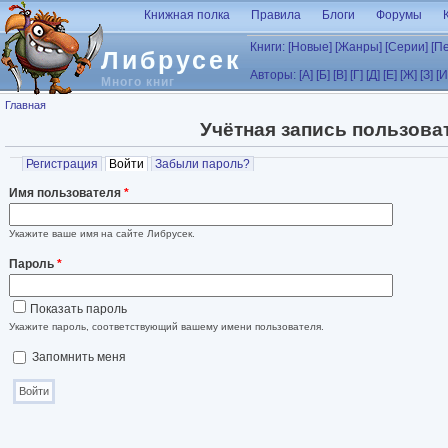
Перейти к основному содержанию
Книжная полка
Правила
Блоги
Форумы
Книги:
[Новые]
[Жанры]
[Серии]
[П
Либрусек
Авторы:
[А]
[Б]
[В]
[Г]
[Д]
[Е]
[Ж]
[З]
[И
Много книг
Вы здесь
Главная
Учётная запись пользова
Главные вкладки
Регистрация
Войти
(активная вкладка)
Забыли пароль?
Имя пользователя
*
Укажите ваше имя на сайте Либрусек.
Пароль
*
Показать пароль
Укажите пароль, соответствующий вашему имени пользователя.
Запомнить меня