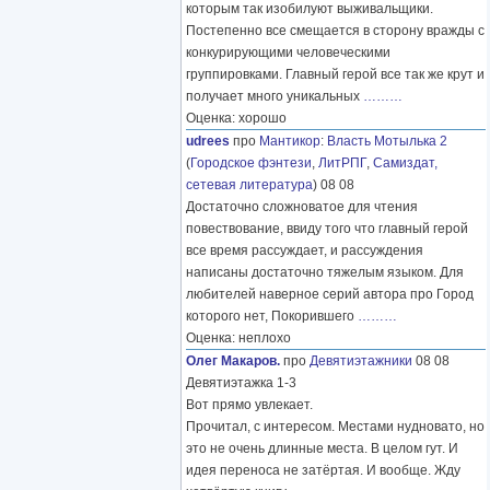
которым так изобилуют выживальщики.
Постепенно все смещается в сторону вражды с
конкурирующими человеческими
группировками. Главный герой все так же крут и
получает много уникальных
………
Оценка: хорошо
udrees
про
Мантикор
:
Власть Мотылька 2
(
Городское фэнтези
,
ЛитРПГ
,
Самиздат,
сетевая литература
) 08 08
Достаточно сложноватое для чтения
повествование, ввиду того что главный герой
все время рассуждает, и рассуждения
написаны достаточно тяжелым языком. Для
любителей наверное серий автора про Город
которого нет, Покорившего
………
Оценка: неплохо
Олег Макаров.
про
Девятиэтажники
08 08
Девятиэтажка 1-3
Вот прямо увлекает.
Прочитал, с интересом. Местами нудновато, но
это не очень длинные места. В целом гут. И
идея переноса не затёртая. И вообще. Жду