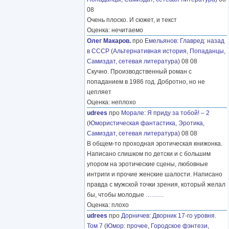
08
Очень плоско. И сюжет, и текст
Оценка: нечитаемо
Олег Макаров.
про
Емельянов
:
Главред: назад
в СССР
(
Альтернативная история
,
Попаданцы
,
Самиздат, сетевая литература
) 08 08
Скучно. Производственный роман с
попаданием в 1986 год. Добротно, но не
цепляет
Оценка: неплохо
udrees
про
Морале
:
Я приду за тобой! – 2
(
Юмористическая фантастика
,
Эротика
,
Самиздат, сетевая литература
) 08 08
В общем-то проходная эротическая книжонка.
Написано слишком по детски и с большим
упором на эротические сцены, любовные
интриги и прочие женские шалости. Написано
правда с мужской точки зрения, который желал
бы, чтобы молодые
………
Оценка: плохо
udrees
про
Дорничев
:
Дворник 17-го уровня.
Том 7
(
Юмор: прочее
,
Городское фэнтези
,