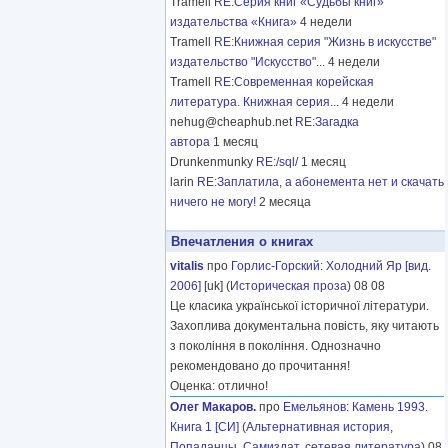
Tramell
RE:Серия книг «Судьбы книг»
издательства «Книга»
4 недели
Tramell
RE:Книжная серия "Жизнь в искусстве"
издательство "Искусство"...
4 недели
Tramell
RE:Современная корейская
литература. Книжная серия...
4 недели
nehug@cheaphub.net
RE:Загадка
автора
1 месяц
Drunkenmunky
RE:/sql/
1 месяц
larin
RE:Заплатила, а абонемента нет и скачать
ничего не могу!
2 месяца
Впечатления о книгах
vitalis
про
Горлис-Горский
:
Холодний Яр [вид.
2006]
[uk] (
Историческая проза
) 08 08
Це класика української історичної літератури.
Захоплива документальна повість, яку читають
з покоління в покоління. Однозначно
рекомендовано до прочитання!
Оценка: отлично!
Олег Макаров.
про
Емельянов
:
Камень 1993.
Книга 1 [СИ]
(
Альтернативная история
,
Попаданцы
,
Самиздат, сетевая литература
) 08