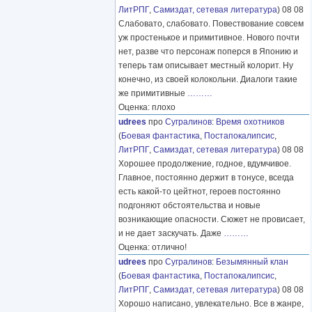
ЛитРПГ
,
Самиздат, сетевая литература
) 08 08
Слабовато, слабовато. Повествование совсем
уж простенькое и примитивное. Нового почти
нет, разве что персонаж поперся в Японию и
теперь там описывает местный колорит. Ну
конечно, из своей колокольни. Диалоги такие
же примитивные
………
Оценка: плохо
udrees
про
Сугралинов
:
Время охотников
(
Боевая фантастика
,
Постапокалипсис
,
ЛитРПГ
,
Самиздат, сетевая литература
) 08 08
Хорошее продолжение, годное, вдумчивое.
Главное, постоянно держит в тонусе, всегда
есть какой-то цейтнот, героев постоянно
подгоняют обстоятельства и новые
возникающие опасности. Сюжет не провисает,
и не дает заскучать. Даже
………
Оценка: отлично!
udrees
про
Сугралинов
:
Безымянный клан
(
Боевая фантастика
,
Постапокалипсис
,
ЛитРПГ
,
Самиздат, сетевая литература
) 08 08
Хорошо написано, увлекательно. Все в жанре,