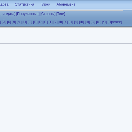
Карта
Статистика
Глюки
Абонемент
ериодика]
[Популярные]
[Страны]
[Теги]
]
[Й]
[К]
[Л]
[М]
[Н]
[О]
[П]
[Р]
[С]
[Т]
[У]
[Ф]
[Х]
[Ц]
[Ч]
[Ш]
[Щ]
[Э]
[Ю]
[Я]
[Прочее]