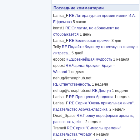
Последние комментарии
Larisa_F
RE:Литературная премия имени И.А.
Ефремова
5 часов
konst1
RE:Оплатил, но абонемент не
отображается
1 день
Larisa_F
RE:Беляевская премия
3 дня
Telly
RE:Подайте бедному копеечку на книжку с
литреса...
5 дней
epoost
RE:Древнейшая мудрость
1 неделя
epoost
RE:Чарльз Брокден Браун -
Wieland
1 неделя
nehug@cheaphub.net
RE:Ответственность.
1 неделя
nehug@cheaphub.net
RE:Доступ
1 неделя
Larisa_F
RE:Принцесса-бродяжка
1 неделя
Larisa_F
RE:Серия "Очень прикольная книга",
издательство Азбука-классика
2 недели
Dead_Space
RE:Прошу переформатировать,
распознать, etc...
2 недели
Tramell
RE:Серия "Символы времени"
издательства "Аграф"
4 недели