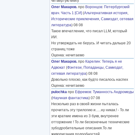
четвёртую книгу
Олег Макаров.
про
Воронцов
:
Петербургский
врач. Часть 1 [СИ]
(
Альтернативная история
,
Исторические приключения
,
Самиздат, сетевая
литература
) 08 08
Такое впечатление, что писал LLM, который
ИИ.
Но утверждать не берусь. И читать дальше 20
страниц тоже
Оценка: нечитаемо
Олег Макаров.
про
Карелин
:
Теперь я не
Адвокат
(
Фэнтези
,
Попаданцы
,
Самиздат,
сетевая литература
) 08 08
Довольно плоско, как будто писалось наспех
Оценка: нечитаемо
pulochka
про
Ефремов
:
Туманность Андромеды
(
Научная фантастика
) 07 08
Несколько раз в своей жизни пыталась
прочитать эту трилогию и......ну никак.! - То ли
эти краткие имена из 3 букв, внутренее
отторжение ! То ли бесконечные технические
зубодробительные описания.То ли
живописания подробностей
………