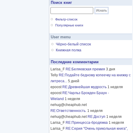
Поиск книг
Фильтр-список
Популярные книги
User menu
Чёрно-белый список
Книжная полка
Последние комментарии
Larisa_F
RE:Беляевская премия
3 дня
Telly
RE:Подайте бедному копеечку на книжку с
литреса...
5 дней
epoost
RE:Древнейшая мудрость
1 неделя
epoost
RE:Чарльз Брокден Браун -
Wieland
1 неделя
nehug@cheaphub.net
RE:Ответственность.
1 неделя
nehug@cheaphub.net
RE:Доступ
1 неделя
Larisa_F
RE:Принцесса-бродяжка
1 неделя
Larisa_F
RE:Серия "Очень прикольная книга",