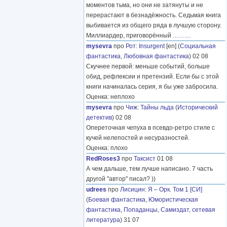
моментов тьма, но они не затянуты и не
перерастают в безнадёжность. Седьмая книга
выбивается из общего ряда в лучшую сторону.
Миллиардер, приговорённый
………
mysevra
про
Рот
:
Insurgent
[en] (
Социальная
фантастика
,
Любовная фантастика
) 02 08
Скучнее первой: меньше событий, больше
обид, рефлексии и претензий. Если бы с этой
книги начиналась серия, я бы уже забросила.
Оценка: неплохо
mysevra
про
Чиж
:
Тайны льда
(
Исторический
детектив
) 02 08
Опереточная чепуха в псевдо-ретро стиле с
кучей нелепостей и несуразностей.
Оценка: плохо
RedRoses3
про
Таксист
01 08
А чем дальше, тем лучше написано. 7 часть
другой "автор" писал? ))
udrees
про
Лисицин
:
Я – Орк. Том 1 [СИ]
(
Боевая фантастика
,
Юмористическая
фантастика
,
Попаданцы
,
Самиздат, сетевая
литература
) 31 07