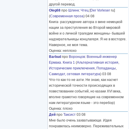
другой перевод.
Oleg68
про
Шлинк
:
Чтец
[
Der Vorleser
ru]
(
Современная проза
) 04 08
Книга- рассуждение автора о вине немецкой
нации за преступления во Второй мировой
войне и о личной трагедии женщины- бывшей
надзирательницы концлагеря. Я не в восторге.
Наверное, не моя тема.
Оценка: неплохо
Barbud
про
Воронцов
:
Военный инженер
Ермака. Книга 1
(
Альтернативная история
,
Исторические приключения
,
Попаданцы
,
Самиздат, сетевая литература
) 03 08
Что-то как-то не ахти. Не знаю, как насчет
исторической точности происходящих в
повествовании событий, но казаки XVI века,
вполне грамотно говорящие на современном
нам литературном языке - это перебор)
Оценка: плохо
Дей
про
Таксист
03 08
Мне было очень захватывающе. Идея
понравилась неимоверно. Переживательных