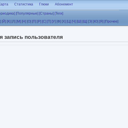
Карта
Статистика
Глюки
Абонемент
ериодика]
[Популярные]
[Страны]
[Теги]
]
[Й]
[К]
[Л]
[М]
[Н]
[О]
[П]
[Р]
[С]
[Т]
[У]
[Ф]
[Х]
[Ц]
[Ч]
[Ш]
[Щ]
[Э]
[Ю]
[Я]
[Прочее]
я запись пользователя