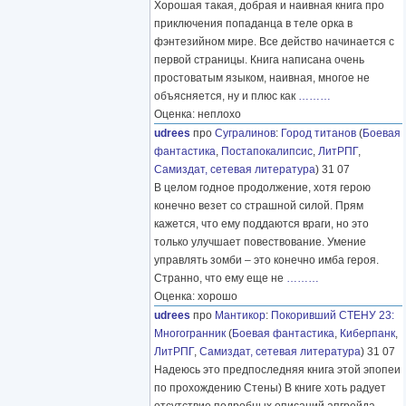
Хорошая такая, добрая и наивная книга про
приключения попаданца в теле орка в
фэнтезийном мире. Все действо начинается с
первой страницы. Книга написана очень
простоватым языком, наивная, многое не
объясняется, ну и плюс как
………
Оценка: неплохо
udrees
про
Сугралинов
:
Город титанов
(
Боевая
фантастика
,
Постапокалипсис
,
ЛитРПГ
,
Самиздат, сетевая литература
) 31 07
В целом годное продолжение, хотя герою
конечно везет со страшной силой. Прям
кажется, что ему поддаются враги, но это
только улучшает повествование. Умение
управлять зомби – это конечно имба героя.
Странно, что ему еще не
………
Оценка: хорошо
udrees
про
Мантикор
:
Покоривший СТЕНУ 23:
Многогранник
(
Боевая фантастика
,
Киберпанк
,
ЛитРПГ
,
Самиздат, сетевая литература
) 31 07
Надеюсь это предпоследняя книга этой эпопеи
по прохождению Стены) В книге хоть радует