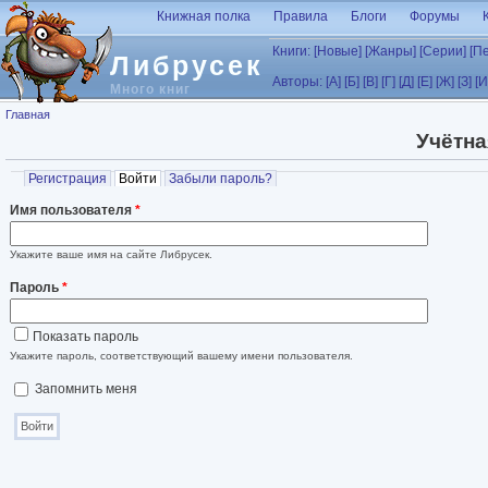
Перейти к основному содержанию
Книжная полка
Правила
Блоги
Форумы
Книги:
[Новые]
[Жанры]
[Серии]
[П
Либрусек
Авторы:
[А]
[Б]
[В]
[Г]
[Д]
[Е]
[Ж]
[З]
[И
Много книг
Вы здесь
Главная
Учётна
Главные вкладки
Регистрация
Войти
(активная вкладка)
Забыли пароль?
Имя пользователя
*
Укажите ваше имя на сайте Либрусек.
Пароль
*
Показать пароль
Укажите пароль, соответствующий вашему имени пользователя.
Запомнить меня