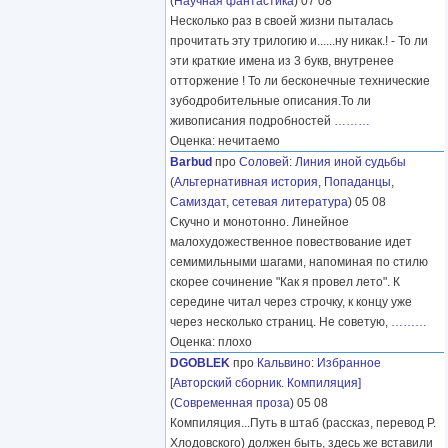
(
Научная фантастика
) 07 08
Несколько раз в своей жизни пыталась
прочитать эту трилогию и......ну никак.! - То ли
эти краткие имена из 3 букв, внутренее
отторжение ! То ли бесконечные технические
зубодробительные описания.То ли
живописания подробностей
………
Оценка: нечитаемо
Barbud
про
Соловей
:
Линия иной судьбы
(
Альтернативная история
,
Попаданцы
,
Самиздат, сетевая литература
) 05 08
Скучно и монотонно. Линейное
малохудожественное повествование идет
семимильными шагами, напоминая по стилю
скорее сочинение "Как я провел лето". К
середине читал через строчку, к концу уже
через несколько страниц. Не советую,
………
Оценка: плохо
DGOBLEK
про
Кальвино
:
Избранное
[Авторский сборник. Компиляция]
(
Современная проза
) 05 08
Компиляция...Путь в штаб (рассказ, перевод Р.
Хлодовского) должен быть, здесь же вставили