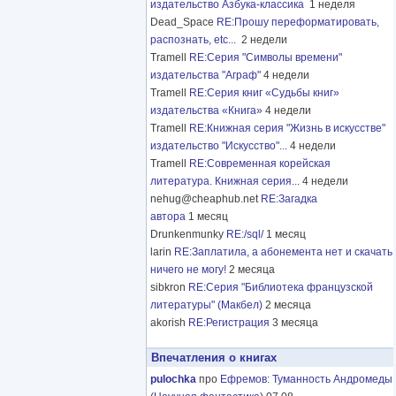
издательство Азбука-классика
1 неделя
Dead_Space
RE:Прошу переформатировать,
распознать, etc...
2 недели
Tramell
RE:Серия "Символы времени"
издательства "Аграф"
4 недели
Tramell
RE:Серия книг «Судьбы книг»
издательства «Книга»
4 недели
Tramell
RE:Книжная серия "Жизнь в искусстве"
издательство "Искусство"...
4 недели
Tramell
RE:Современная корейская
литература. Книжная серия...
4 недели
nehug@cheaphub.net
RE:Загадка
автора
1 месяц
Drunkenmunky
RE:/sql/
1 месяц
larin
RE:Заплатила, а абонемента нет и скачать
ничего не могу!
2 месяца
sibkron
RE:Серия "Библиотека французской
литературы" (Макбел)
2 месяца
akorish
RE:Регистрация
3 месяца
Впечатления о книгах
pulochka
про
Ефремов
:
Туманность Андромеды