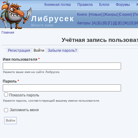
Перейти к основному содержанию
Книжная полка
Правила
Блоги
Форумы
Книги:
[Новые]
[Жанры]
[Серии]
[П
Либрусек
Авторы:
[А]
[Б]
[В]
[Г]
[Д]
[Е]
[Ж]
[З]
[И
Много книг
Вы здесь
Главная
Учётная запись пользова
Главные вкладки
Регистрация
Войти
(активная вкладка)
Забыли пароль?
Имя пользователя
*
Укажите ваше имя на сайте Либрусек.
Пароль
*
Показать пароль
Укажите пароль, соответствующий вашему имени пользователя.
Запомнить меня