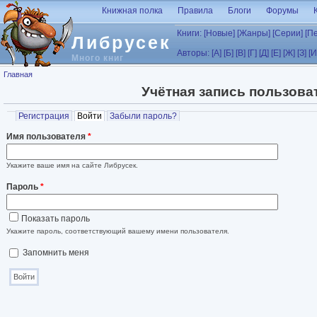
Перейти к основному содержанию
Книжная полка
Правила
Блоги
Форумы
Книги:
[Новые]
[Жанры]
[Серии]
[П
Либрусек
Авторы:
[А]
[Б]
[В]
[Г]
[Д]
[Е]
[Ж]
[З]
[И
Много книг
Вы здесь
Главная
Учётная запись пользова
Главные вкладки
Регистрация
Войти
(активная вкладка)
Забыли пароль?
Имя пользователя
*
Укажите ваше имя на сайте Либрусек.
Пароль
*
Показать пароль
Укажите пароль, соответствующий вашему имени пользователя.
Запомнить меня