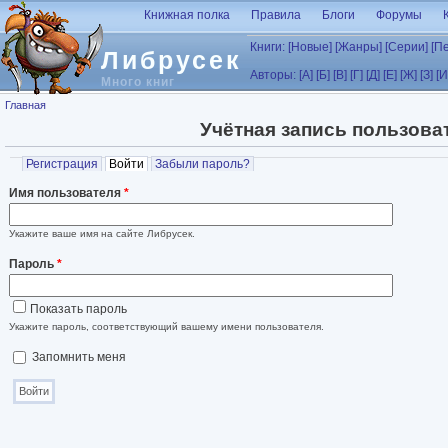
Перейти к основному содержанию
Книжная полка
Правила
Блоги
Форумы
Книги:
[Новые]
[Жанры]
[Серии]
[П
Либрусек
Авторы:
[А]
[Б]
[В]
[Г]
[Д]
[Е]
[Ж]
[З]
[И
Много книг
Вы здесь
Главная
Учётная запись пользова
Главные вкладки
Регистрация
Войти
(активная вкладка)
Забыли пароль?
Имя пользователя
*
Укажите ваше имя на сайте Либрусек.
Пароль
*
Показать пароль
Укажите пароль, соответствующий вашему имени пользователя.
Запомнить меня