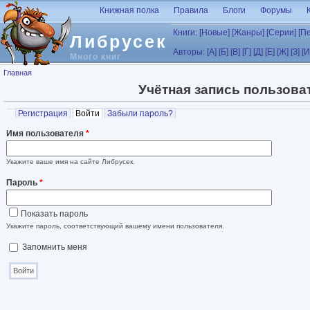
Перейти к основному содержанию
Книжная полка
Правила
Блоги
Форумы
Книги:
[Новые]
[Жанры]
[Серии]
[П
Либрусек
Авторы:
[А]
[Б]
[В]
[Г]
[Д]
[Е]
[Ж]
[З]
[И
Много книг
Вы здесь
Главная
Учётная запись пользова
Главные вкладки
Регистрация
Войти
(активная вкладка)
Забыли пароль?
Имя пользователя
*
Укажите ваше имя на сайте Либрусек.
Пароль
*
Показать пароль
Укажите пароль, соответствующий вашему имени пользователя.
Запомнить меня