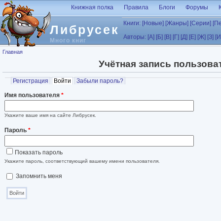
Перейти к основному содержанию
Книжная полка
Правила
Блоги
Форумы
Книги:
[Новые]
[Жанры]
[Серии]
[П
Либрусек
Авторы:
[А]
[Б]
[В]
[Г]
[Д]
[Е]
[Ж]
[З]
[И
Много книг
Вы здесь
Главная
Учётная запись пользова
Главные вкладки
Регистрация
Войти
(активная вкладка)
Забыли пароль?
Имя пользователя
*
Укажите ваше имя на сайте Либрусек.
Пароль
*
Показать пароль
Укажите пароль, соответствующий вашему имени пользователя.
Запомнить меня