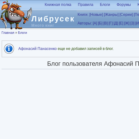
Перейти к основному содержанию
Книжная полка
Правила
Блоги
Форумы
Книги:
[Новые]
[Жанры]
[Серии]
[П
Либрусек
Авторы:
[А]
[Б]
[В]
[Г]
[Д]
[Е]
[Ж]
[З]
[И
Много книг
Вы здесь
Главная
»
Блоги
Статус
Афонасий Панасенко
еще не добавил записей в блог.
Блог пользователя Афонасий 