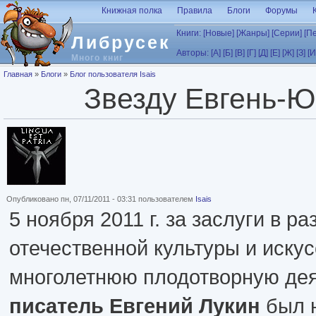
Перейти к основному содержанию
Книжная полка
Правила
Блоги
Форумы
Книги:
[Новые]
[Жанры]
[Серии]
[П
Либрусек
Авторы:
[А]
[Б]
[В]
[Г]
[Д]
[Е]
[Ж]
[З]
[И
Много книг
Вы здесь
Главная
»
Блоги
»
Блог пользователя Isais
Звезду Евгень-Ю
Опубликовано пн, 07/11/2011 - 03:31 пользователем
Isais
5 ноября 2011 г. за заслуги в ра
отечественной культуры и искус
многолетнюю плодотворную де
писатель Евгений Лукин
был 