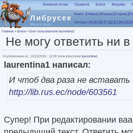
Перейти к основному содержанию
Книжная полка
Правила
Блоги
Форумы
Книги:
[Новые]
[Жанры]
[Серии]
[П
Либрусек
Авторы:
[А]
[Б]
[В]
[Г]
[Д]
[Е]
[Ж]
[З]
[И
Много книг
Вы здесь
Главная
»
Блоги
»
Блог пользователя laurentina1
Не могу ответить ни в
Опубликовано вт, 15/11/2016 - 12:00 пользователем
laurentina1
laurentina1 написал:
И чтоб два раза не вставать 
http://lib.rus.ec/node/603561
Супер! При редактировании ва
предыдущий текст. Ответить мо