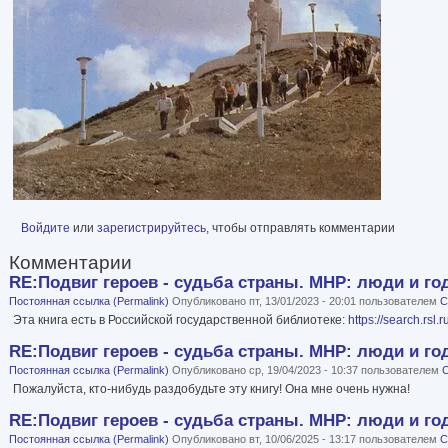
Войдите
или
зарегистрируйтесь
, чтобы отправлять комментарии
Комментарии
RE:Подвиг героев - судьба страны. МНР: люди и г
Постоянная ссылка (Permalink)
Опубликовано пт, 13/01/2023 - 20:01 пользователем
С
Эта книга есть в Российской государственной библиотеке:
https://search.rsl
RE:Подвиг героев - судьба страны. МНР: люди и г
Постоянная ссылка (Permalink)
Опубликовано ср, 19/04/2023 - 10:37 пользователем
С
Пожалуйста, кто-нибудь раздобудьте эту книгу! Она мне очень нужна!
RE:Подвиг героев - судьба страны. МНР: люди и г
Постоянная ссылка (Permalink)
Опубликовано вт, 10/06/2025 - 13:17 пользователем
С