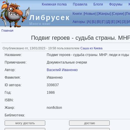
Перейти к основному содержанию
Книжная полка
Правила
Блоги
Форумы
Книги:
[Новые]
[Жанры]
[Серии]
[П
Либрусек
Авторы:
[А]
[Б]
[В]
[Г]
[Д]
[Е]
[Ж]
[З]
[И
Много книг
Вы здесь
Главная
Подвиг героев - судьба страны. МН
Опубликовано пт, 13/01/2023 - 19:58 пользователем
Саша из Киева
Название:
Подвиг героев - судьба страны. МНР: люди и годы
Примечание:
Документальные очерки
Автор:
Василий Иваненко
Фамилия:
Иваненко
ID автора:
339837
Год:
1986
ISBN:
Жанр:
nonfiction
Библиотека: