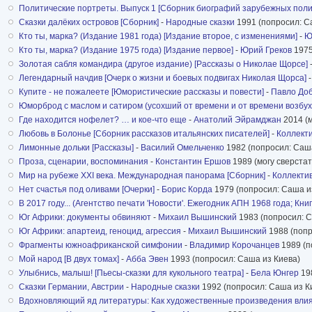
Политические портреты. Выпуск 1 [Сборник биографий зарубежных поли
Сказки далёких островов [Сборник]
-
Народные сказки
1991 (попросил: С
Кто ты, марка? (Издание 1981 года) [Издание второе, с изменениями]
-
Ю
Кто ты, марка? (Издание 1975 года) [Издание первое]
-
Юрий Греков
1975
Золотая сабля командира (другое издание) [Рассказы о Николае Щорсе]
Легендарный начдив [Очерк о жизни и боевых подвигах Николая Щорса]
Купите - не пожалеете [Юмористические рассказы и повести]
-
Павло До
Юморброд с маслом и сатиром (усохший от времени и от времени возбух
Где находится нофелет? … и кое-что еще
-
Анатолий Эйрамджан
2014 (м
Любовь в Болонье [Сборник рассказов итальянских писателей]
-
Коллекти
Лимонные дольки [Рассказы]
-
Василий Омельченко
1982 (попросил: Саша
Проза, сценарии, воспоминания
-
Константин Ершов
1989 (могу сверстать
Мир на рубеже XXI века. Международная панорама [Сборник]
-
Коллекти
Нет счастья под оливами [Очерки]
-
Борис Корда
1979 (попросил: Саша и
В 2017 году... (Агентство печати 'Новости'. Ежегодник АПН 1968 года; Кн
Юг Африки: документы обвиняют
-
Михаил Вышинский
1983 (попросил: С
Юг Африки: апартеид, геноцид, агрессия
-
Михаил Вышинский
1988 (попр
Фрагменты южноафриканской симфонии
-
Владимир Корочанцев
1989 (п
Мой народ [В двух томах]
-
Абба Эвен
1993 (попросил: Саша из Киева)
Улыбнись, малыш! [Пьесы-сказки для кукольного театра]
-
Бела Юнгер
198
Сказки Германии, Австрии
-
Народные сказки
1992 (попросил: Саша из К
Вдохновляющий яд литературы: Как художественные произведения влияли