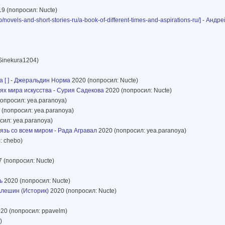
9 (попросил: Nucte)
ovels-and-short-stories-ru/a-book-of-different-times-and-aspirations-ru/]
-
Андре
Sinekura1204)
[ ]
-
Джеральдин Норма
2020 (попросил: Nucte)
ях мира искусства
-
Сурия Садекова
2020 (попросил: Nucte)
опросил: yea.paranoya)
(попросил: yea.paranoya)
сил: yea.paranoya)
язь со всем миром
-
Рада Агравал
2020 (попросил: yea.paranoya)
: chebo)
 (попросил: Nucte)
ль
2020 (попросил: Nucte)
лешин (Историк)
2020 (попросил: Nucte)
20 (попросил: ppavelm)
)