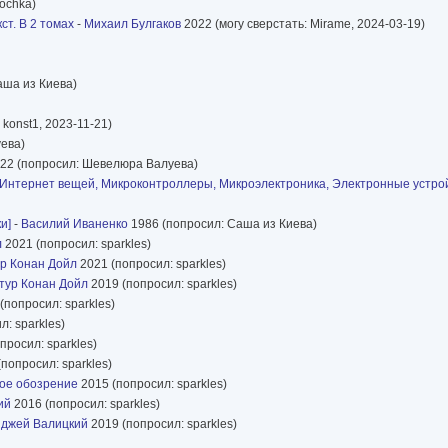
ochka)
т. В 2 томах
-
Михаил Булгаков
2022 (могу сверстать: Mirame, 2024-03-19)
аша из Киева)
 konst1, 2023-11-21)
ева)
22 (попросил: Шевелюра Валуева)
y Pi, Интернет вещей, Микроконтроллеры, Микроэлектроника, Электронные устро
и]
-
Василий Иваненко
1986 (попросил: Саша из Киева)
л
2021 (попросил: sparkles)
р Конан Дойл
2021 (попросил: sparkles)
тур Конан Дойл
2019 (попросил: sparkles)
(попросил: sparkles)
: sparkles)
просил: sparkles)
попросил: sparkles)
ное обозрение
2015 (попросил: sparkles)
ий
2016 (попросил: sparkles)
джей Валицкий
2019 (попросил: sparkles)