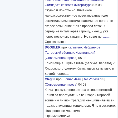
Самиздат, сетевая литература
) 05 08
Скучно и монотонно. Линейное
малохудожественное повествование идет
семимильными шагами, напоминая по стилю
скорее сочинение "Как я провел лето". К
середине читал через строчку, к концу уже
через несколько страниц. Не советую,
………
Оценка: плохо
DGOBLEK
про
Кальвино
:
Избранное
[Авторский сборник. Компиляция]
(
Современная проза
) 05 08
Компиляция...Путь в штаб (рассказ, перевод Р.
Хлодовского) должен быть, здесь же вставили
другой перевод.
Oleg68
про
Шлинк
:
Чтец
[
Der Vorleser
ru]
(
Современная проза
) 04 08
Книга- рассуждение автора о вине немецкой
нации за преступления во Второй мировой
войне и о личной трагедии женщины- бывшей
надзирательницы концлагеря. Я не в восторге.
Наверное, не моя тема.
Оценка: неплохо