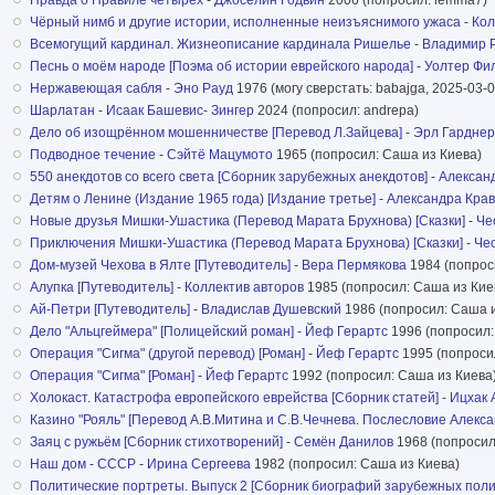
Чёрный нимб и другие истории, исполненные неизъяснимого ужаса
-
Кол
Всемогущий кардинал. Жизнеописание кардинала Ришелье
-
Владимир 
Песнь о моём народе [Поэма об истории еврейского народа]
-
Уолтер Фи
Нержавеющая сабля
-
Эно Рауд
1976 (могу сверстать: babajga, 2025-03-0
Шарлатан
-
Исаак Башевис- Зингер
2024 (попросил: andrepa)
Дело об изощрённом мошенничестве [Перевод Л.Зайцева]
-
Эрл Гарднер
Подводное течение
-
Сэйтё Мацумото
1965 (попросил: Саша из Киева)
550 анекдотов со всего света [Сборник зарубежных анекдотов]
-
Алексан
Детям о Ленине (Издание 1965 года) [Издание третье]
-
Александра Крав
Новые друзья Мишки-Ушастика (Перевод Марата Брухнова) [Сказки]
-
Че
Приключения Мишки-Ушастика (Перевод Марата Брухнова) [Сказки]
-
Че
Дом-музей Чехова в Ялте [Путеводитель]
-
Вера Пермякова
1984 (попрос
Алупка [Путеводитель]
-
Коллектив авторов
1985 (попросил: Саша из Кие
Ай-Петри [Путеводитель]
-
Владислав Душевский
1986 (попросил: Саша и
Дело "Альцгеймера" [Полицейский роман]
-
Йеф Герартс
1996 (попросил:
Операция "Сигма" (другой перевод) [Роман]
-
Йеф Герартс
1995 (попроси
Операция "Сигма" [Роман]
-
Йеф Герартс
1992 (попросил: Саша из Киева
Холокаст. Катастрофа европейского еврейства [Сборник статей]
-
Ицхак 
Казино "Рояль" [Перевод А.В.Митина и С.В.Чечнева. Послесловие Алекс
Заяц с ружьём [Сборник стихотворений]
-
Семён Данилов
1968 (попросил
Наш дом - СССР
-
Ирина Сергеева
1982 (попросил: Саша из Киева)
Политические портреты. Выпуск 2 [Сборник биографий зарубежных поли