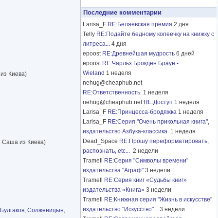
Последние комментарии
Larisa_F
RE:Беляевская премия
2 дня
Telly
RE:Подайте бедному копеечку на книжку с
литреса...
4 дня
epoost
RE:Древнейшая мудрость
6 дней
epoost
RE:Чарльз Брокден Браун -
Wieland
1 неделя
из Киева)
nehug@cheaphub.net
RE:Ответственность.
1 неделя
nehug@cheaphub.net
RE:Доступ
1 неделя
Larisa_F
RE:Принцесса-бродяжка
1 неделя
Larisa_F
RE:Серия "Очень прикольная книга",
издательство Азбука-классика
1 неделя
Dead_Space
RE:Прошу переформатировать,
 Саша из Киева)
распознать, etc...
2 недели
Tramell
RE:Серия "Символы времени"
издательства "Аграф"
3 недели
Tramell
RE:Серия книг «Судьбы книг»
издательства «Книга»
3 недели
Tramell
RE:Книжная серия "Жизнь в искусстве"
издательство "Искусство"...
3 недели
 Булгаков, Солженицын,