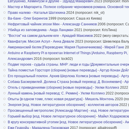
Евтушенко, Хемингуэй и другие
-
Эдуард Макаревич
2023 (попросил: mon
Мастер и Маргарита. Полное собрание черновиков романа. Основной текс
Право налево
-
Наталья Шатихина
2024 (попросил: nik_ol)
Ва-банк
-
Олег Берингов
1999 (попросил: Саша из Киева)
Нефритовый чайник эпохи Мин
-
Александр Санников
2006 (попросил: С
Убийца из заповедника
-
Аида Ланцман
2021 (попросил: KrisТина)
"Восток" на самом дальнем юге
-
Аркадий Максимов
2022 (могу сверстать:
Кванфатум. Миссия Асгул
-
Анна Девале
2023 (попросил: Шевелюра Валу
Американский беляк [Переводчик: Мария Пшеничникова]
-
Мирей Гане
20
Arduino и Raspberry Pi в проектах Internet of Things [Arduino, Raspberr
Александрович
2016 (попросил: tock02)
Подвиг героев - судьба страны. МНР: люди и годы [Документальные очерк
Тайна поместья Горсторп (сборник) [новые переводы]
-
Артур Конан Дой
Его прощальный поклон. Архив Шерлока Холмса [новые переводы]
-
Арту
Собака Баскервилей. Долина Страха [новый перевод: Д. Вознякевич]
-
Ар
Отель с привидениями (сборник) [новые переводы]
-
Уилки Коллинз
2022 
Лунный камень [новый перевод: С. Рюмин]
-
Уилки Коллинз
2022 (попросил
Опыты [в одном томе, плюс новая редактура]
-
Мишель Монтень
2020 (по
Энергия [изд. Новое литературное обозрение]
-
коллектив авторов
2022 (
Просвещенный метрополис [Александр Мартин]
-
изд. Новое литератур
Горький выбор [изд. Новое литературное обозрение]
-
Майкл Ходарковск
В кругу консервативной утопии [изд. Новое литературное обозрение]
-
Ан
Ежи Гедройц
-
Магдалена Гроховская
2017 (попросил: albatrossoff)