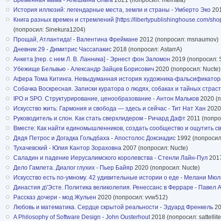
История иллюзий: легендарные места, земли и страны
-
Умберто Эко
201
Книга разных времен и стремлений [https://libertypublishinghouse.com/shop/n
(попросил: Sinekura1204)
Прощай, Атлантида!
-
Валентина Фреймане
2012 (попросил: msnaumov)
Дневник 29
-
Димитрис Чассапакис
2018 (попросил: AstarrA)
Анкета [пер. с нем Л. В. Ланника]
-
Эрнест фон Заломон
2019 (попросил: 
Убежище Бельвью
-
Александр Зайцев Борисович
2020 (попросил: Nucte)
Афера Тома Китинга. Невыдуманная история художника-фальсификатора 
Собачка Воскресная. Записки куратора о людях, собаках и тайных страст
IPO и SPO. Структурирование, ценообразование
-
Антон Мальков
2020 (п
Искусство жить: Гармония и свобода — здесь и сейчас
-
Тит Нат Хан
2020 
Руководитель и слон. Как стать сверхлидером
-
Ричард Дафт
2011 (попро
Вместе: Как найти единомышленников, создать сообщество и ощутить св
Дядя Петрос и Догадка Гольдбаха
-
Апостолос Доксиадис
1992 (попросил
Тухачевский
-
Юлия Кантор Зораховна
2007 (попросил: Nucte)
Саладин и падение Иерусалимского королевства
-
Стенли Лайн-Пул
2017
Дело Гамлета. Диалог глухих
-
Пьер Байяр
2020 (попросил: Nucte)
Искусство есть по-умному. 42 удивительные истории о еде
-
Мелани Мю
Династия д\'Эсте. Политика великолепия. Ренессанс в Ферраре
-
Павел А
Рассказ дочери
-
мод Жульен
2020 (попросил: vvw512)
Любовь и математика. Сердце скрытой реальности
-
Эдуард Френкель
20
A Philosophy of Software Design
-
John Ousterhout
2018 (попросил: sattellite