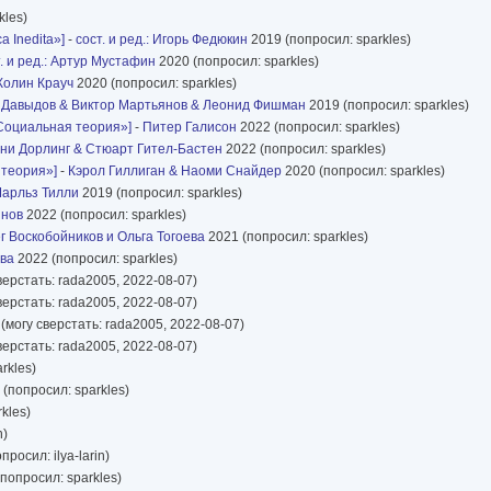
kles)
 Inedita»]
-
сост. и ред.: Игорь Федюкин
2019 (попросил: sparkles)
. и ред.: Артур Мустафин
2020 (попросил: sparkles)
Колин Крауч
2020 (попросил: sparkles)
 Давыдов & Виктор Мартьянов & Леонид Фишман
2019 (попросил: sparkles)
Социальная теория»]
-
Питер Галисон
2022 (попросил: sparkles)
ни Дорлинг & Стюарт Гител-Бастен
2022 (попросил: sparkles)
 теория»]
-
Кэрол Гиллиган & Наоми Снайдер
2020 (попросил: sparkles)
Чарльз Тилли
2019 (попросил: sparkles)
инов
2022 (попросил: sparkles)
лег Воскобойников и Ольга Тогоева
2021 (попросил: sparkles)
ова
2022 (попросил: sparkles)
верстать: rada2005, 2022-08-07)
верстать: rada2005, 2022-08-07)
(могу сверстать: rada2005, 2022-08-07)
верстать: rada2005, 2022-08-07)
rkles)
(попросил: sparkles)
kles)
n)
росил: ilya-larin)
попросил: sparkles)