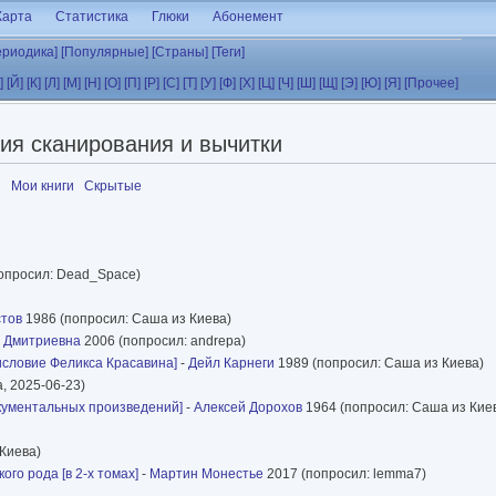
Карта
Статистика
Глюки
Абонемент
ериодика]
[Популярные]
[Страны]
[Теги]
]
[Й]
[К]
[Л]
[М]
[Н]
[О]
[П]
[Р]
[С]
[Т]
[У]
[Ф]
[Х]
[Ц]
[Ч]
[Ш]
[Щ]
[Э]
[Ю]
[Я]
[Прочее]
ия сканирования и вычитки
я
Мои книги
Скрытые
опросил: Dead_Space)
стов
1986 (попросил: Саша из Киева)
а Дмитриевна
2006 (попросил: andrepa)
исловие Феликса Красавина]
-
Дейл Карнеги
1989 (попросил: Саша из Киева)
a, 2025-06-23)
окументальных произведений]
-
Алексей Дорохов
1964 (попросил: Саша из Кие
Киева)
го рода [в 2-х томах]
-
Мартин Монестье
2017 (попросил: lemma7)