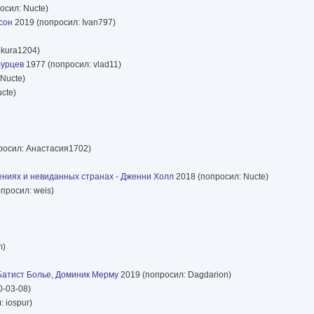
осил: Nucte)
сон
2019 (попросил: Ivan797)
ekura1204)
бурцев
1977 (попросил: vlad11)
Nucte)
cte)
росил: Анастасия1702)
жениях и невиданных странах
-
Дженни Холл
2018 (попросил: Nucte)
просил: weis)
m)
Батист Болье, Доминик Мерму
2019 (попросил: Dagdarion)
0-03-08)
 iospur)