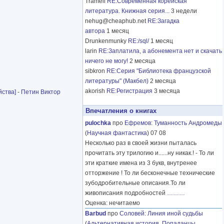
Tramell
RE:Современная корейская
литература. Книжная серия...
3 недели
nehug@cheaphub.net
RE:Загадка
автора
1 месяц
Drunkenmunky
RE:/sql/
1 месяц
larin
RE:Заплатила, а абонемента нет и скачать
ничего не могу!
2 месяца
sibkron
RE:Серия "Библиотека французской
литературы" (Макбел)
2 месяца
akorish
RE:Регистрация
3 месяца
йства]
-
Петин Виктор
Впечатления о книгах
pulochka
про
Ефремов
:
Туманность Андромеды
(
Научная фантастика
) 07 08
Несколько раз в своей жизни пыталась
прочитать эту трилогию и......ну никак.! - То ли
эти краткие имена из 3 букв, внутренее
отторжение ! То ли бесконечные технические
зубодробительные описания.То ли
живописания подробностей
………
Оценка: нечитаемо
Barbud
про
Соловей
:
Линия иной судьбы
(
Альтернативная история
,
Попаданцы
,