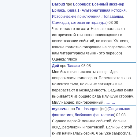
Barbud
про
Воронцов
:
Военный инженер
Ермака. Книга 1
(
Альтернативная история
,
Исторические приключения
,
Попаданцы
,
Самиздат, сетевая литература
) 03 08
Что-то как-то не ахти. Не знаю, как насчет
исторической точности происходящих в
повествовании событий, но казаки XVI века,
вполне грамотно говорящие на современном
нам литературном языке - это перебор)
Оценка: плохо
Дей
про
Таксист
03 08
Мне было очень захватывающе. Идея
понравилась неимоверно. Переживательных
моментов тьма, но они не затянуты и не
перерастают в безнадёжность. Седьмая книга
выбивается из общего ряда в лучшую сторону.
Миллиардер, приговорённый
………
mysevra
про
Рот
:
Insurgent
[en] (
Социальная
фантастика
,
Любовная фантастика
) 02 08
Скучнее первой: меньше событий, больше
обид, рефлексии и претензий. Если бы с этой
книги начиналась серия, я бы уже забросила.