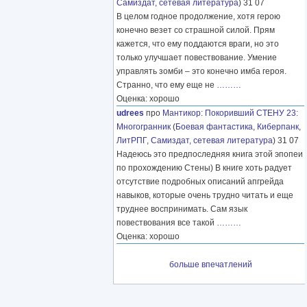
Самиздат, сетевая литература
) 31 07
В целом годное продолжение, хотя герою
конечно везет со страшной силой. Прям
кажется, что ему поддаются враги, но это
только улучшает повествование. Умение
управлять зомби – это конечно имба героя.
Странно, что ему еще не
………
Оценка: хорошо
udrees
про
Мантикор
:
Покоривший СТЕНУ 23:
Многогранник
(
Боевая фантастика
,
Киберпанк
,
ЛитРПГ
,
Самиздат, сетевая литература
) 31 07
Надеюсь это предпоследняя книга этой эпопеи
по прохождению Стены) В книге хоть радует
отсутствие подробных описаний апгрейда
навыков, которые очень трудно читать и еще
труднее воспринимать. Сам язык
повествования все такой
………
Оценка: хорошо
больше впечатлений