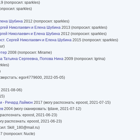
9 (попросил: sparkles)
опросил: sparkles)
Елена Шубина
2012 (попросил: sparkles)
ергей Николаевич и Елена Шубина
2013 (попросил: sparkles)
ергей Николаевич и Елена Шубина
2012 (попросил: sparkles)
ост. Сергей Николаевич и Елена Шубина
2015 (попросил: sparkles)
ur)
отер
2008 (попросил: Mirame)
ва Татьяна Сергеевна, Попова Нина
2009 (попросил: Igrina)
kles)
)
 сверстать: egor4779600, 2022-05-05)
 2021-08-06)
15)
м
-
Ричард Лаймон
2017 (могу распознать: epoost, 2021-07-15)
ев
2004 (могу сканировать: tjdave, 2021-07-12)
распознать: epoost, 2021-06-23)
гу распознать: epoost, 2021-06-23)
ил: Skill_180@mail.ru)
7 (попросил: Nucte)