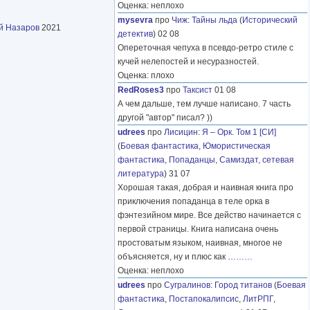
Оценка: неплохо
mysevra
про
Чиж
:
Тайны льда
(
Исторический
й Назаров
2021
детектив
) 02 08
Опереточная чепуха в псевдо-ретро стиле с
кучей нелепостей и несуразностей.
Оценка: плохо
RedRoses3
про
Таксист
01 08
А чем дальше, тем лучше написано. 7 часть
другой "автор" писал? ))
udrees
про
Лисицин
:
Я – Орк. Том 1 [СИ]
(
Боевая фантастика
,
Юмористическая
фантастика
,
Попаданцы
,
Самиздат, сетевая
литература
) 31 07
Хорошая такая, добрая и наивная книга про
приключения попаданца в теле орка в
фэнтезийном мире. Все действо начинается с
первой страницы. Книга написана очень
простоватым языком, наивная, многое не
объясняется, ну и плюс как
………
Оценка: неплохо
udrees
про
Сугралинов
:
Город титанов
(
Боевая
фантастика
,
Постапокалипсис
,
ЛитРПГ
,