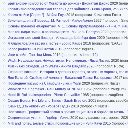
Британское искусство от Хогарта до Бэнкси
-
Джонатан Джонс
2020 (попр
Когнитивно-поведенческая терапия для чайников
-
Рена Бранч, Роб Уилл
Карма любви [Серия \]
-
Майкл Роуч
2018 (попросил: Калинкина Роза)
Зеленая шляпа [Перевод. М. Ратнер]
-
Майкл Арлен
1927 (попросил: Sin
Основы военной кибернетики. Ч. 1. Основы программирования
-
И. Ф. Ла
Мартен видит жизнь в зеленом цвете
-
Мишель Пастуро
2020 (попросил: 
Искусство стильной беседы
-
Александр Шёнбург фон
2020 (попросил: Nu
Я благословляю вас на счастье
-
Борис Камов
2018 (попросил: N.AAL)
Голос радости
-
Юлий Котов
2019 (попросил: ingulez)
Ищи в себе
-
Тан Чад-Мень
2018 (попросил: sdemon72)
Witch. Неудержимая. Неукротимая. Непокорная.
-
Лиза Листер
2020 (поп
Жизнь без отходов. Zero Waste
-
Анита Вандайк
2020 (попросил: Nucte)
Сказания викингов. Истории о древних королях, отважных моряках, сра
Лев Толстой: Свободный человек
-
Басинский Павел Валерьевич
2017 (по
Последнее письмо из Стамбула
-
Люси Фоли
2020 (попросил: Nucte)
Warwick the Kingmaker
-
Paul Murray KENDALL
1957 (попросил: zaugl0m)
Henri III: Roi shakespearien
-
Pierre Chevallier
1985 (попросил: zaugl0m)
Cesare Borgia: His Life and Times
-
Sarah Bradford
2001 (попросил: zaugl0
Семнадцать животных
-
Роберт Пуцек
2018 (попросил: Nucte)
Неотложка. Графический роман о врачах пациентах и борьбе за жизнь
-
Современная утопия
-
Герберт Уэллс
2010 (могу распознать: epoost, 202
Milk and honey. Белые стихи, покорившие мир
-
Рупи Каур
2015 (попросил: