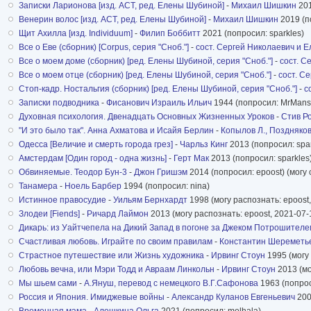
Записки Ларионова [изд. АСТ, ред. Елены Шубиной]
-
Михаил Шишкин
201
Венерин волос [изд. АСТ, ред. Елены Шубиной]
-
Михаил Шишкин
2019 (п
Щит Ахилла [изд. Individuum]
-
Филип Боббитт
2021 (попросил: sparkles)
Все о Еве (сборник) [Corpus, серия "Сноб."]
-
сост. Сергей Николаевич и 
Все о моем доме (сборник) [ред. Елены Шубиной, серия "Сноб."]
-
сост. С
Все о моем отце (сборник) [ред. Елены Шубиной, серия "Сноб."]
-
сост. С
Стоп-кадр. Ностальгия (сборник) [ред. Елены Шубиной, серия "Сноб."]
-
с
Записки подводника
-
Фисанович Израиль Ильич
1944 (попросил: MrMans
Духовная психология. Двенадцать Основных Жизненных Уроков
-
Стив Р
"И это было так". Анна Ахматова и Исайя Берлин
-
Копылов Л., Поздняко
Одесса [Величие и смерть города грез]
-
Чарльз Кинг
2013 (попросил: spar
Амстердам [Один город - одна жизнь]
-
Герт Мак
2013 (попросил: sparkles
Обвиняемые. Теодор Бун-3
-
Джон Гришэм
2014 (попросил: epoost) (могу
Танамера
-
Ноель Барбер
1994 (попросил: nina)
Истинное правосудие
-
Уильям Бернхардт
1998 (могу распознать: epoost,
Злодеи [Fiends]
-
Ричард Лаймон
2013 (могу распознать: epoost, 2021-07-
Дикарь: из Уайтчепела на Дикий Запад в погоне за Джеком Потрошителе
Счастливая любовь. Играйте по своим правилам
-
Константин Шереметь
Страстное путешествие или Жизнь художника
-
Ирвинг Стоун
1995 (могу 
Любовь вечна, или Мэри Тодд и Авраам Линкольн
-
Ирвинг Стоун
2013 (мо
Мы шьем сами
-
А.Януш, перевод с немецкого В.Г.Сафонова
1963 (попрос
Россия и Япония. Имиджевые войны
-
Александр Куланов Евгеньевич
200
Временная мама
-
Алешкина Ольга
2021 (попросил: melhala)