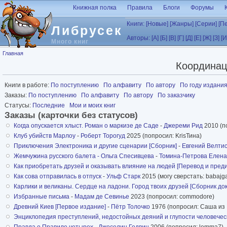
Перейти к основному содержанию
Книжная полка
Правила
Блоги
Форумы
Книги:
[Новые]
[Жанры]
[Серии]
[П
Либрусек
Авторы:
[А]
[Б]
[В]
[Г]
[Д]
[Е]
[Ж]
[З]
[И
Много книг
Вы здесь
Главная
Координац
Книги в работе:
По поступлению
По алфавиту
По автору
По году издани
Заказы:
По поступлению
По алфавиту
По автору
По заказчику
Статусы:
Последние
Мои и моих книг
Заказы (карточки без статусов)
Когда опускается хлыст. Роман о маркизе де Саде
-
Джереми Рид
2010 (п
Клуб убийств Марлоу
-
Роберт Торогуд
2025 (попросил: KrisТина)
Приключения Электроника и другие сценарии [Сборник]
-
Евгений Велти
Жемчужина русского балета - Ольга Спесивцева
-
Томина-Петрова Елен
Как приобретать друзей и оказывать влияние на людей [Перевод и пред
Как сова отправилась в отпуск
-
Ульф Старк
2015 (могу сверстать: babajg
Карлики и великаны. Сердце на ладони. Город твоих друзей [Сборник д
Избранные письма
-
Мадам де Севинье
2023 (попросил: commodore)
Древний Киев [Первое издание]
-
Пётр Толочко
1976 (попросил: Саша из 
Энциклопедия преступлений, недостойных деяний и глупости человеческо
Правда о Правиле четырех
-
Джоселин Годвин
2006 (попросил: lemma7)