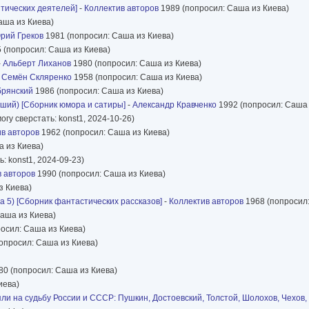
тических деятелей]
-
Коллектив авторов
1989 (попросил: Саша из Киева)
аша из Киева)
рий Греков
1981 (попросил: Саша из Киева)
 (попросил: Саша из Киева)
-
Альберт Лиханов
1980 (попросил: Саша из Киева)
-
Семён Скляренко
1958 (попросил: Саша из Киева)
брянский
1986 (попросил: Саша из Киева)
ший) [Сборник юмора и сатиры]
-
Александр Кравченко
1992 (попросил: Саша 
огу сверстать: konst1, 2024-10-26)
в авторов
1962 (попросил: Саша из Киева)
 из Киева)
: konst1, 2024-09-23)
в авторов
1990 (попросил: Саша из Киева)
з Киева)
ига 5) [Сборник фантастических рассказов]
-
Коллектив авторов
1968 (попросил:
аша из Киева)
осил: Саша из Киева)
опросил: Саша из Киева)
0 (попросил: Саша из Киева)
иева)
 на судьбу России и СССР: Пушкин, Достоевский, Толстой, Шолохов, Чехов,