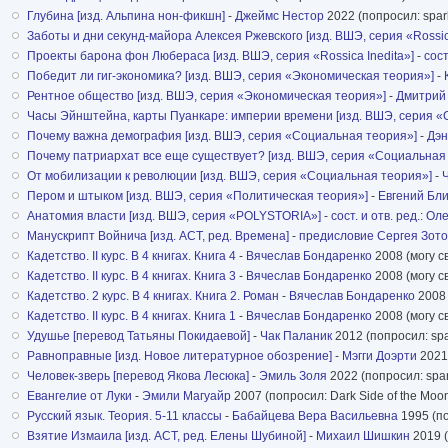
Глубина [изд. Альпина нон-фикшн]
-
Джеймс Нестор
2022 (попросил: spar
Заботы и дни секунд-майора Алексея Ржевского [изд. ВШЭ, серия «Rossica
Проекты барона фон Любераса [изд. ВШЭ, серия «Rossica Inedita»]
-
сост
Победит ли гиг-экономика? [изд. ВШЭ, серия «Экономическая теория»]
-
Рентное общество [изд. ВШЭ, серия «Экономическая теория»]
-
Дмитрий
Часы Эйнштейна, карты Пуанкаре: империи времени [изд. ВШЭ, серия «
Почему важна демография [изд. ВШЭ, серия «Социальная теория»]
-
Дэн
Почему патриархат все еще существует? [изд. ВШЭ, серия «Социальная
От мобилизации к революции [изд. ВШЭ, серия «Социальная теория»]
-
Пером и штыком [изд. ВШЭ, серия «Политическая теория»]
-
Евгений Бл
Анатомия власти [изд. ВШЭ, серия «POLYSTORIA»]
-
сост. и отв. ред.: О
Манускрипт Войнича [изд. АСТ, ред. Времена]
-
предисловие Сергея Зот
Кадетство. II курс. В 4 книгах. Книга 4
-
Вячеслав Бондаренко
2008 (могу с
Кадетство. II курс. В 4 книгах. Книга 3
-
Вячеслав Бондаренко
2008 (могу с
Кадетство. 2 курс. В 4 книгах. Книга 2. Роман
-
Вячеслав Бондаренко
2008 
Кадетство. II курс. В 4 книгах. Книга 1
-
Вячеслав Бондаренко
2008 (могу с
Удушье [перевод Татьяны Покидаевой]
-
Чак Паланик
2012 (попросил: spa
Равноправные [изд. Новое литературное обозрение]
-
Мэгги Доэрти
2021 
Человек-зверь [перевод Якова Лесюка]
-
Эмиль Золя
2022 (попросил: spar
Евангелие от Луки
-
Эмили Магуайр
2007 (попросил: Dark Side of the Moo
Русский язык. Теория. 5-11 классы
-
Бабайцева Вера Васильевна
1995 (поп
Взятие Измаила [изд. АСТ, ред. Елены Шубиной]
-
Михаил Шишкин
2019 (