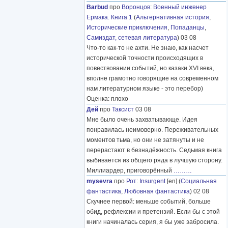
Barbud
про
Воронцов
:
Военный инженер
Ермака. Книга 1
(
Альтернативная история
,
Исторические приключения
,
Попаданцы
,
Самиздат, сетевая литература
) 03 08
Что-то как-то не ахти. Не знаю, как насчет
исторической точности происходящих в
повествовании событий, но казаки XVI века,
вполне грамотно говорящие на современном
нам литературном языке - это перебор)
Оценка: плохо
Дей
про
Таксист
03 08
Мне было очень захватывающе. Идея
понравилась неимоверно. Переживательных
моментов тьма, но они не затянуты и не
перерастают в безнадёжность. Седьмая книга
выбивается из общего ряда в лучшую сторону.
Миллиардер, приговорённый
………
mysevra
про
Рот
:
Insurgent
[en] (
Социальная
фантастика
,
Любовная фантастика
) 02 08
Скучнее первой: меньше событий, больше
обид, рефлексии и претензий. Если бы с этой
книги начиналась серия, я бы уже забросила.