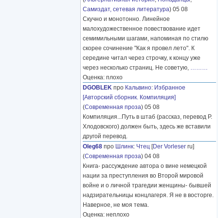
Самиздат, сетевая литература
) 05 08
Скучно и монотонно. Линейное
малохудожественное повествование идет
семимильными шагами, напоминая по стилю
скорее сочинение "Как я провел лето". К
середине читал через строчку, к концу уже
через несколько страниц. Не советую,
………
Оценка: плохо
DGOBLEK
про
Кальвино
:
Избранное
[Авторский сборник. Компиляция]
(
Современная проза
) 05 08
Компиляция...Путь в штаб (рассказ, перевод Р.
Хлодовского) должен быть, здесь же вставили
другой перевод.
Oleg68
про
Шлинк
:
Чтец
[
Der Vorleser
ru]
(
Современная проза
) 04 08
Книга- рассуждение автора о вине немецкой
нации за преступления во Второй мировой
войне и о личной трагедии женщины- бывшей
надзирательницы концлагеря. Я не в восторге.
Наверное, не моя тема.
Оценка: неплохо