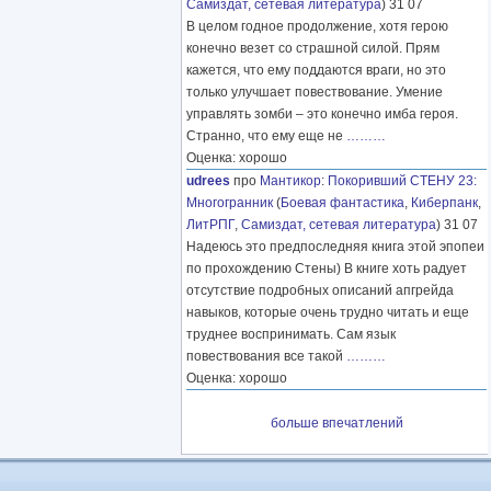
Самиздат, сетевая литература
) 31 07
В целом годное продолжение, хотя герою
конечно везет со страшной силой. Прям
кажется, что ему поддаются враги, но это
только улучшает повествование. Умение
управлять зомби – это конечно имба героя.
Странно, что ему еще не
………
Оценка: хорошо
udrees
про
Мантикор
:
Покоривший СТЕНУ 23:
Многогранник
(
Боевая фантастика
,
Киберпанк
,
ЛитРПГ
,
Самиздат, сетевая литература
) 31 07
Надеюсь это предпоследняя книга этой эпопеи
по прохождению Стены) В книге хоть радует
отсутствие подробных описаний апгрейда
навыков, которые очень трудно читать и еще
труднее воспринимать. Сам язык
повествования все такой
………
Оценка: хорошо
больше впечатлений