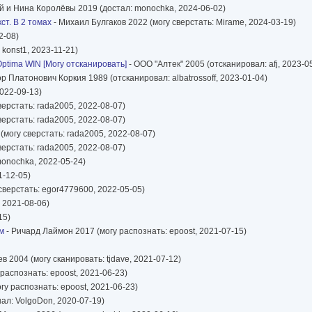
й и Нина Королёвы 2019 (достал: monochka, 2024-06-02)
т. В 2 томах
- Михаил Булгаков 2022 (могу сверстать: Mirame, 2024-03-19)
2-08)
konst1, 2023-11-21)
ptima WIN [Могу отсканировать]
- ООО "Алтек" 2005 (отсканировал: afj, 2023-0
ор Платонович Коркия 1989 (отсканировал: albatrossoff, 2023-01-04)
2022-09-13)
ерстать: rada2005, 2022-08-07)
ерстать: rada2005, 2022-08-07)
могу сверстать: rada2005, 2022-08-07)
верстать: rada2005, 2022-08-07)
 monochka, 2022-05-24)
1-12-05)
сверстать: egor4779600, 2022-05-05)
 2021-08-06)
15)
м
- Ричард Лаймон 2017 (могу распознать: epoost, 2021-07-15)
 2004 (могу сканировать: tjdave, 2021-07-12)
распознать: epoost, 2021-06-23)
гу распознать: epoost, 2021-06-23)
ал: VolgoDon, 2020-07-19)