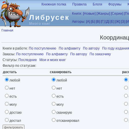
Перейти к основному содержанию
Книжная полка
Правила
Блоги
Форумы
Книги:
[Новые]
[Жанры]
[Серии]
[П
Либрусек
Авторы:
[А]
[Б]
[В]
[Г]
[Д]
[Е]
[Ж]
[З]
[И
Много книг
Вы здесь
Главная
Координац
Книги в работе:
По поступлению
По алфавиту
По автору
По году издани
Заказы:
По поступлению
По алфавиту
По автору
По заказчику
Статусы:
Последние
Мои и моих книг
Фильтр по статусам:
достать
сканировать
рас
любой
любой
нет
нет
есть
есть
могу
могу
достаю
сканирую
достал
отсканировал