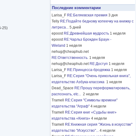
Последние комментарии
Larisa_F
RE:Беляевская премия
3 дня
Telly
RE:Подайте бедному копеечку на книжку с
литреса...
5 дней
5-25)
epoost
RE:Древнейшая мудрость
1 неделя
epoost
RE:Чарльз Брокден Браун -
Wieland
1 неделя
nehug@cheaphub.net
RE:Ответственность.
1 неделя
nehug@cheaphub.net
RE:Доступ
1 неделя
Larisa_F
RE:Принцесса-бродяжка
1 неделя
Larisa_F
RE:Серия "Очень прикольная книга",
издательство Азбука-классика
1 неделя
Dead_Space
RE:Прошу переформатировать,
распознать, etc...
2 недели
Tramell
RE:Серия "Символы времени"
издательства "Аграф"
4 недели
Tramell
RE:Серия книг «Судьбы книг»
издательства «Книга»
4 недели
Tramell
RE:Книжная серия "Жизнь в искусстве"
издательство "Искусство"...
4 недели