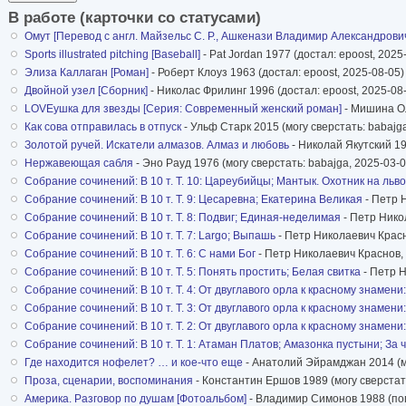
В работе (карточки со статусами)
Омут [Перевод с англ. Майзельс С. Р., Ашкенази Владимир Александрови
Sports illustrated pitching [Baseball]
- Pat Jordan 1977 (достал: epoost, 2025
Элиза Каллаган [Роман]
- Роберт Клоуз 1963 (достал: epoost, 2025-08-05)
Двойной узел [Сборник]
- Николас Фрилинг 1996 (достал: epoost, 2025-08
LOVEушка для звезды [Серия: Современный женский роман]
- Мишина Ол
Как сова отправилась в отпуск
- Ульф Старк 2015 (могу сверстать: babajg
Золотой ручей. Искатели алмазов. Алмаз и любовь
- Николай Якутский 19
Нержавеющая сабля
- Эно Рауд 1976 (могу сверстать: babajga, 2025-03-0
Собрание сочинений: В 10 т. Т. 10: Цареубийцы; Мантык. Охотник на льво
Собрание сочинений: В 10 т. Т. 9: Цесаревна; Екатерина Великая
- Петр Н
Собрание сочинений: В 10 т. Т. 8: Подвиг; Единая-неделимая
- Петр Никол
Собрание сочинений: В 10 т. Т. 7: Largo; Выпашь
- Петр Николаевич Красно
Собрание сочинений: В 10 т. Т. 6: С нами Бог
- Петр Николаевич Краснов, 
Собрание сочинений: В 10 т. Т. 5: Понять простить; Белая свитка
- Петр Н
Собрание сочинений: В 10 т. Т. 4: От двуглавого орла к красному знамени:
Собрание сочинений: В 10 т. Т. 3: От двуглавого орла к красному знамени:
Собрание сочинений: В 10 т. Т. 2: От двуглавого орла к красному знамени:
Собрание сочинений: В 10 т. Т. 1: Атаман Платов; Амазонка пустыни; За
Где находится нофелет? … и кое-что еще
- Анатолий Эйрамджан 2014 (мо
Проза, сценарии, воспоминания
- Константин Ершов 1989 (могу сверстать
Америка. Разговор по душам [Фотоальбом]
- Владимир Симонов 1988 (поп