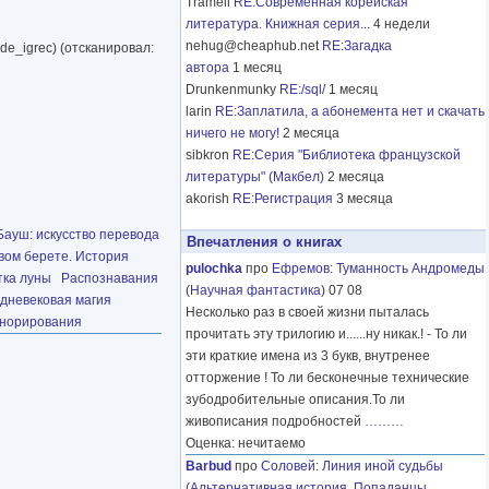
Tramell
RE:Современная корейская
литература. Книжная серия...
4 недели
nehug@cheaphub.net
RE:Загадка
de_igrec) (отсканировал:
автора
1 месяц
Drunkenmunky
RE:/sql/
1 месяц
larin
RE:Заплатила, а абонемента нет и скачать
ничего не могу!
2 месяца
sibkron
RE:Серия "Библиотека французской
литературы" (Макбел)
2 месяца
akorish
RE:Регистрация
3 месяца
ауш: искусство перевода
Впечатления о книгах
вом берете. История
pulochka
про
Ефремов
:
Туманность Андромеды
ка луны
Распознавания
(
Научная фантастика
) 07 08
дневековая магия
Несколько раз в своей жизни пыталась
гнорирования
прочитать эту трилогию и......ну никак.! - То ли
эти краткие имена из 3 букв, внутренее
отторжение ! То ли бесконечные технические
зубодробительные описания.То ли
живописания подробностей
………
Оценка: нечитаемо
Barbud
про
Соловей
:
Линия иной судьбы
(
Альтернативная история
,
Попаданцы
,