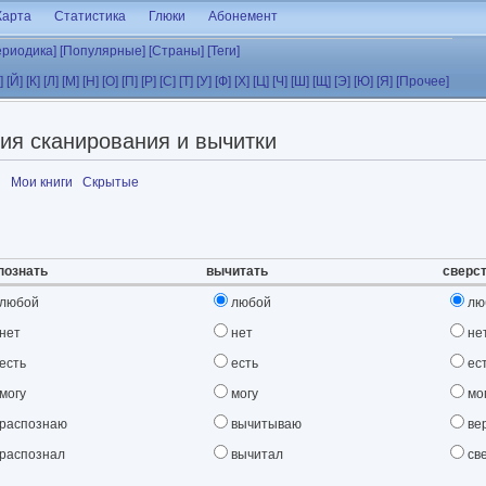
Карта
Статистика
Глюки
Абонемент
ериодика]
[Популярные]
[Страны]
[Теги]
]
[Й]
[К]
[Л]
[М]
[Н]
[О]
[П]
[Р]
[С]
[Т]
[У]
[Ф]
[Х]
[Ц]
[Ч]
[Ш]
[Щ]
[Э]
[Ю]
[Я]
[Прочее]
ия сканирования и вычитки
я
Мои книги
Скрытые
познать
вычитать
сверс
любой
любой
лю
нет
нет
не
есть
есть
ес
могу
могу
мо
распознаю
вычитываю
ве
распознал
вычитал
св