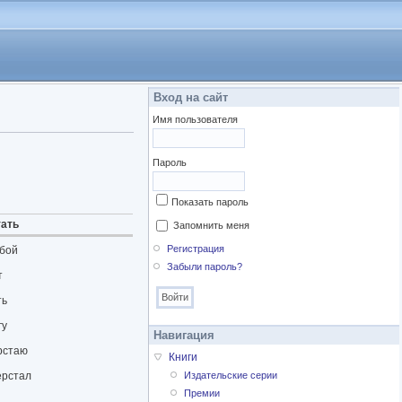
Вход на сайт
Имя пользователя
Пароль
Показать пароль
тать
Запомнить меня
Регистрация
бой
Забыли пароль?
т
ть
гу
Навигация
рстаю
Книги
ерстал
Издательские серии
Премии