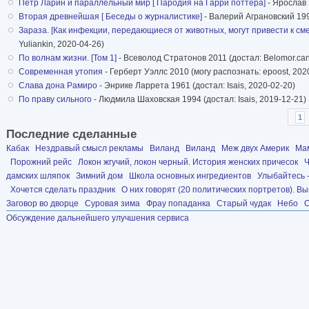
Петр Ларин и параллельный мир [ Пародия на Гарри поттера]
- Ярослав 
Вторая древнейшая [ Беседы о журналистике]
- Валерий Аграновский 199
Зараза. [Как инфекции, передающиеся от животных, могут привести к с
Yuliankin, 2020-04-26)
По волнам жизни. [Том 1]
- Всеволод Стратонов 2011 (достал: Belomor.can
Современная утопия
- Герберт Уэллс 2010 (могу распознать: epoost, 202
Слава дона Рамиро
- Энрике Ларрета 1961 (достал: Isais, 2020-02-20)
По праву сильного
- Людмила Шаховская 1994 (достал: Isais, 2019-12-21)
1
Последние сделанные
Кабак
Нездравый смысл рекламы
Виланд
Виланд
Меж двух Америк
Мам
Порожний рейс
Локон жгучий, локон черный. История женских причесок
Ч
дамских шляпок
Зимний дом
Школа основных ингредиентов
Улыбайтесь -
Хочется сделать праздник
О них говорят (20 политических портретов). Вы
Заговор во дворце
Суровая зима
Фрау попаданка
Старый чудак
Небо
О
Обсуждение дальнейшего улучшения сервиса