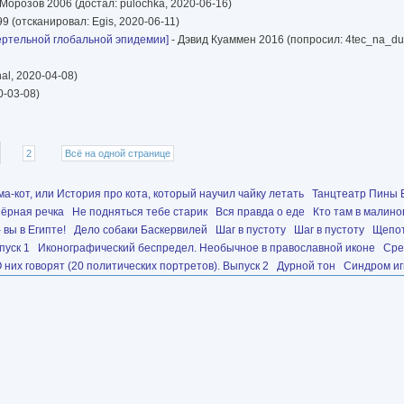
Морозов 2006 (достал: pulochka, 2020-06-16)
9 (отсканировал: Egis, 2020-06-11)
мертельной глобальной эпидемии]
- Дэвид Куаммен 2016 (попросил: 4tec_na_du
al, 2020-04-08)
0-03-08)
2
Всё на одной странице
а-кот, или История про кота, который научил чайку летать
Танцтеатр Пины Б
ёрная речка
Не подняться тебе старик
Вся правда о еде
Кто там в малино
 вы в Египте!
Дело собаки Баскервилей
Шаг в пустоту
Шаг в пустоту
Щепот
пуск 1
Иконографический беспредел. Необычное в православной иконе
Сре
 них говорят (20 политических портретов). Выпуск 2
Дурной тон
Синдром и