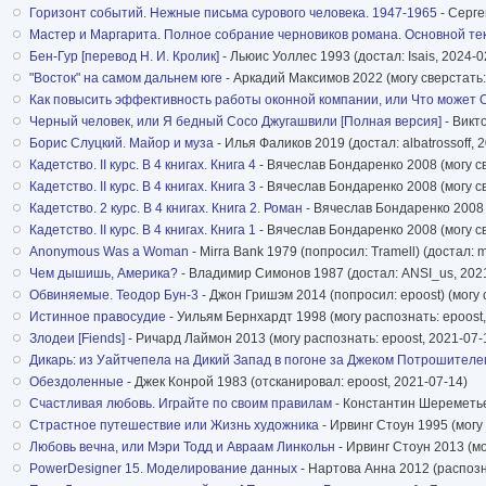
Горизонт событий. Нежные письма сурового человека. 1947-1965
- Серге
Мастер и Маргарита. Полное собрание черновиков романа. Основной текс
Бен-Гур [перевод Н. И. Кролик]
- Льюис Уоллес 1993 (достал: Isais, 2024-0
"Восток" на самом дальнем юге
- Аркадий Максимов 2022 (могу сверстать: 
Как повысить эффективность работы оконной компании, или Что может O
Черный человек, или Я бедный Сосо Джугашвили [Полная версия]
- Викт
Борис Слуцкий. Майор и муза
- Илья Фаликов 2019 (достал: albatrossoff, 
Кадетство. II курс. В 4 книгах. Книга 4
- Вячеслав Бондаренко 2008 (могу св
Кадетство. II курс. В 4 книгах. Книга 3
- Вячеслав Бондаренко 2008 (могу св
Кадетство. 2 курс. В 4 книгах. Книга 2. Роман
- Вячеслав Бондаренко 2008 (
Кадетство. II курс. В 4 книгах. Книга 1
- Вячеслав Бондаренко 2008 (могу с
Anonymous Was a Woman
- Mirra Bank 1979 (попросил: Tramell) (достал:
Чем дышишь, Америка?
- Владимир Симонов 1987 (достал: ANSI_us, 202
Обвиняемые. Теодор Бун-3
- Джон Гришэм 2014 (попросил: epoost) (могу 
Истинное правосудие
- Уильям Бернхардт 1998 (могу распознать: epoost,
Злодеи [Fiends]
- Ричард Лаймон 2013 (могу распознать: epoost, 2021-07-
Дикарь: из Уайтчепела на Дикий Запад в погоне за Джеком Потрошителе
Обездоленные
- Джек Конрой 1983 (отсканировал: epoost, 2021-07-14)
Счастливая любовь. Играйте по своим правилам
- Константин Шереметьев
Страстное путешествие или Жизнь художника
- Ирвинг Стоун 1995 (могу 
Любовь вечна, или Мэри Тодд и Авраам Линкольн
- Ирвинг Стоун 2013 (мо
PowerDesigner 15. Моделирование данных
- Нартова Анна 2012 (распозн