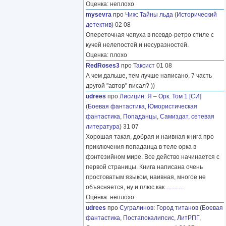
Оценка: неплохо
mysevra
про
Чиж
:
Тайны льда
(
Исторический
детектив
) 02 08
Опереточная чепуха в псевдо-ретро стиле с
кучей нелепостей и несуразностей.
Оценка: плохо
RedRoses3
про
Таксист
01 08
А чем дальше, тем лучше написано. 7 часть
другой "автор" писал? ))
udrees
про
Лисицин
:
Я – Орк. Том 1 [СИ]
(
Боевая фантастика
,
Юмористическая
фантастика
,
Попаданцы
,
Самиздат, сетевая
литература
) 31 07
Хорошая такая, добрая и наивная книга про
приключения попаданца в теле орка в
фэнтезийном мире. Все действо начинается с
первой страницы. Книга написана очень
простоватым языком, наивная, многое не
объясняется, ну и плюс как
………
Оценка: неплохо
udrees
про
Сугралинов
:
Город титанов
(
Боевая
фантастика
,
Постапокалипсис
,
ЛитРПГ
,