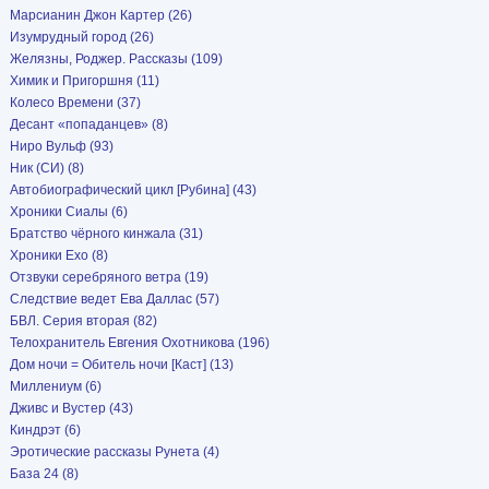
Марсианин Джон Картер (26)
Изумрудный город (26)
Желязны, Роджер. Рассказы (109)
Химик и Пригоршня (11)
Колесо Времени (37)
Десант «попаданцев» (8)
Ниро Вульф (93)
Ник (СИ) (8)
Автобиографический цикл [Рубина] (43)
Хроники Сиалы (6)
Братство чёрного кинжала (31)
Хроники Ехо (8)
Отзвуки серебряного ветра (19)
Следствие ведет Ева Даллас (57)
БВЛ. Серия вторая (82)
Телохранитель Евгения Охотникова (196)
Дом ночи = Обитель ночи [Каст] (13)
Миллениум (6)
Дживс и Вустер (43)
Киндрэт (6)
Эротические рассказы Рунета (4)
База 24 (8)