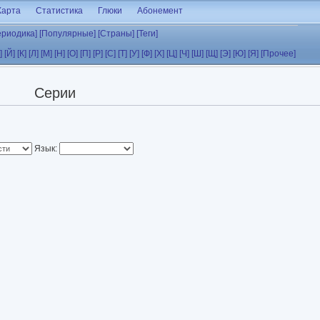
Карта
Статистика
Глюки
Абонемент
ериодика]
[Популярные]
[Страны]
[Теги]
]
[Й]
[К]
[Л]
[М]
[Н]
[О]
[П]
[Р]
[С]
[Т]
[У]
[Ф]
[Х]
[Ц]
[Ч]
[Ш]
[Щ]
[Э]
[Ю]
[Я]
[Прочее]
Серии
Язык: