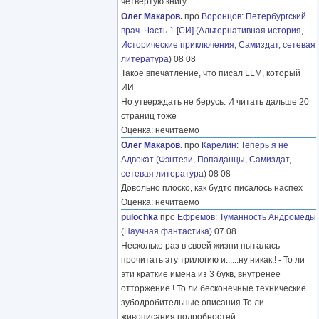
четвёртую книгу
Олег Макаров.
про
Воронцов
:
Петербургский
врач. Часть 1 [СИ]
(
Альтернативная история
,
Исторические приключения
,
Самиздат, сетевая
литература
) 08 08
Такое впечатление, что писал LLM, который
ИИ.
Но утверждать не берусь. И читать дальше 20
страниц тоже
Оценка: нечитаемо
Олег Макаров.
про
Карелин
:
Теперь я не
Адвокат
(
Фэнтези
,
Попаданцы
,
Самиздат,
сетевая литература
) 08 08
Довольно плоско, как будто писалось наспех
Оценка: нечитаемо
pulochka
про
Ефремов
:
Туманность Андромеды
(
Научная фантастика
) 07 08
Несколько раз в своей жизни пыталась
прочитать эту трилогию и......ну никак.! - То ли
эти краткие имена из 3 букв, внутренее
отторжение ! То ли бесконечные технические
зубодробительные описания.То ли
живописания подробностей
………