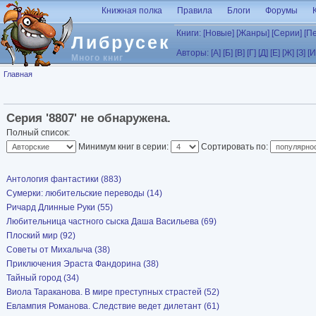
Перейти к основному содержанию
Книжная полка
Правила
Блоги
Форумы
Книги:
[Новые]
[Жанры]
[Серии]
[П
Либрусек
Авторы:
[А]
[Б]
[В]
[Г]
[Д]
[Е]
[Ж]
[З]
[И
Много книг
Вы здесь
Главная
Серия '8807' не обнаружена.
Полный список:
Минимум книг в серии:
Сортировать по:
Антология фантастики (883)
Сумерки: любительские переводы (14)
Ричард Длинные Руки (55)
Любительница частного сыска Даша Васильева (69)
Плоский мир (92)
Советы от Михалыча (38)
Приключения Эраста Фандорина (38)
Тайный город (34)
Виола Тараканова. В мире преступных страстей (52)
Евлампия Романова. Следствие ведет дилетант (61)