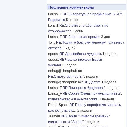
Последние комментарии
Larisa_F
RE:Литературная премия имени И.А.
Ефремова
5 часов
konst1
RE:Оплатил, но абонемент не
отображается
1 день
Larisa_F
RE:Беляевская премия
3 дня
Telly
RE:Подайте бедному копеечку на книжку с
литреса...
5 дней
epoost
RE:Древнейшая мудрость
1 неделя
epoost
RE:Чарльз Брокден Браун -
Wieland
1 неделя
nehug@cheaphub.net
RE:Ответственность.
1 неделя
nehug@cheaphub.net
RE:Доступ
1 неделя
Larisa_F
RE:Принцесса-бродяжка
1 неделя
Larisa_F
RE:Серия "Очень прикольная книга",
издательство Азбука-классика
2 недели
Dead_Space
RE:Прошу переформатировать,
распознать, etc...
2 недели
Tramell
RE:Серия "Символы времени"
издательства "Аграф"
4 недели