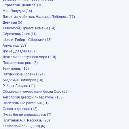
Стратегия [Денисов] (10)
Мир Полудня (14)
Детектив-любитель Надежда Лебедева (77)
Девятый (5)
Хемингуэй, Эрнест. Романы (14)
Обреченный век (11)
Шекли, Роберт. Сборники (48)
Анжелика (27)
Досье Дрездена (57)
Деятели преступного мира (110)
Пограничная река (5)
Тени войны (16)
Пятикнижие Корвина (24)
Академия Вампиров (10)
Роберт Лэнгдон (11)
Сборники и компиляции бесед Ошо (55)
Антология детской литературы (153)
Целительные растения (11)
Слово о драконе (12)
Пусть бог не вмешивается (7)
Платонов А.П. Рассказы (70)
Кавказский принц (СИ) (6)