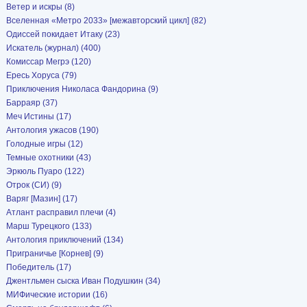
Ветер и искры (8)
Вселенная «Метро 2033» [межавторский цикл] (82)
Одиссей покидает Итаку (23)
Искатель (журнал) (400)
Комиссар Мегрэ (120)
Ересь Хоруса (79)
Приключения Николаса Фандорина (9)
Барраяр (37)
Меч Истины (17)
Антология ужасов (190)
Голодные игры (12)
Темные охотники (43)
Эркюль Пуаро (122)
Отрок (СИ) (9)
Варяг [Мазин] (17)
Атлант расправил плечи (4)
Марш Турецкого (133)
Антология приключений (134)
Приграничье [Корнев] (9)
Победитель (17)
Джентльмен сыска Иван Подушкин (34)
МИФические истории (16)