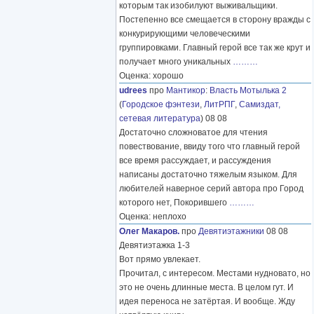
которым так изобилуют выживальщики.
Постепенно все смещается в сторону вражды с
конкурирующими человеческими
группировками. Главный герой все так же крут и
получает много уникальных
………
Оценка: хорошо
udrees
про
Мантикор
:
Власть Мотылька 2
(
Городское фэнтези
,
ЛитРПГ
,
Самиздат,
сетевая литература
) 08 08
Достаточно сложноватое для чтения
повествование, ввиду того что главный герой
все время рассуждает, и рассуждения
написаны достаточно тяжелым языком. Для
любителей наверное серий автора про Город
которого нет, Покорившего
………
Оценка: неплохо
Олег Макаров.
про
Девятиэтажники
08 08
Девятиэтажка 1-3
Вот прямо увлекает.
Прочитал, с интересом. Местами нудновато, но
это не очень длинные места. В целом гут. И
идея переноса не затёртая. И вообще. Жду