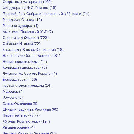
Секретные материалы (109)
Фицджеральд Ф.С. Романы (15)
Толстой, Лев. Собрание сочинений в 22 томах (24)
Городская Стража (16)
Генерал-адмирал (4)
Академия Проклятий (СИ) (7)
Сделай сам (Знание) (223)
Отблески Этерны (22)
Кастанеда, Карлос. Сочинения (18)
Наследники Остапа Бендера (81)
Невменяемый колдун (11)
Коллекция анекдотов (72)
Лукьяненко, Сергей. Романы (4)
Боярская сотня (16)
Третья сторона зеркала (14)
Мародер (4)
Ремесло (5)
Ольга Рязанцева (9)
Шукшин, Василий. Рассказы (60)
Переиграть войну! (7)
Журнал Компьютерра (194)
Рыцарь ордена (4)
Веллер, Михаил. Сборники (31)