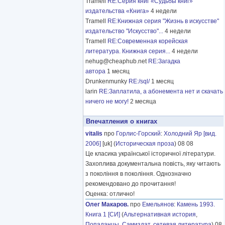
Tramell
RE:Серия книг «Судьбы книг»
издательства «Книга»
4 недели
Tramell
RE:Книжная серия "Жизнь в искусстве"
издательство "Искусство"...
4 недели
Tramell
RE:Современная корейская
литература. Книжная серия...
4 недели
nehug@cheaphub.net
RE:Загадка
автора
1 месяц
Drunkenmunky
RE:/sql/
1 месяц
larin
RE:Заплатила, а абонемента нет и скачать
ничего не могу!
2 месяца
Впечатления о книгах
vitalis
про
Горлис-Горский
:
Холодний Яр [вид.
2006]
[uk] (
Историческая проза
) 08 08
Це класика української історичної літератури.
Захоплива документальна повість, яку читають
з покоління в покоління. Однозначно
рекомендовано до прочитання!
Оценка: отлично!
Олег Макаров.
про
Емельянов
:
Камень 1993.
Книга 1 [СИ]
(
Альтернативная история
,
Попаданцы
,
Самиздат, сетевая литература
) 08