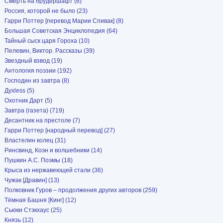
Смерть на брудершафт (6)
Россия, которой не было (23)
Гарри Поттер [перевод Марии Спивак] (8)
Большая Советская Энциклопедия (64)
Тайный сыск царя Гороха (10)
Пелевин, Виктор. Рассказы (39)
Звездный взвод (19)
Антология поэзии (192)
Господин из завтра (8)
Духless (5)
Охотник Дарт (5)
Завтра (газета) (719)
Десантник на престоле (7)
Гарри Поттер [народный перевод] (27)
Властелин колец (31)
Ринсвинд, Коэн и волшебники (14)
Пушкин А.С. Поэмы (18)
Крыса из нержавеющей стали (36)
Чужак [Дравин] (13)
Полковник Гуров – продолжения других авторов (259)
Тёмная Башня [Кинг] (12)
Сьюки Стэкхаус (25)
Князь (12)