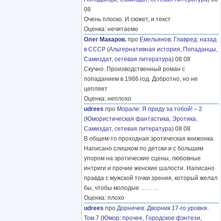
08
Очень плоско. И сюжет, и текст
Оценка: нечитаемо
Олег Макаров.
про
Емельянов
:
Главред: назад
в СССР
(
Альтернативная история
,
Попаданцы
,
Самиздат, сетевая литература
) 08 08
Скучно. Производственный роман с
попаданием в 1986 год. Добротно, но не
цепляет
Оценка: неплохо
udrees
про
Морале
:
Я приду за тобой! – 2
(
Юмористическая фантастика
,
Эротика
,
Самиздат, сетевая литература
) 08 08
В общем-то проходная эротическая книжонка.
Написано слишком по детски и с большим
упором на эротические сцены, любовные
интриги и прочие женские шалости. Написано
правда с мужской точки зрения, который желал
бы, чтобы молодые
………
Оценка: плохо
udrees
про
Дорничев
:
Дворник 17-го уровня.
Том 7
(
Юмор: прочее
,
Городское фэнтези
,