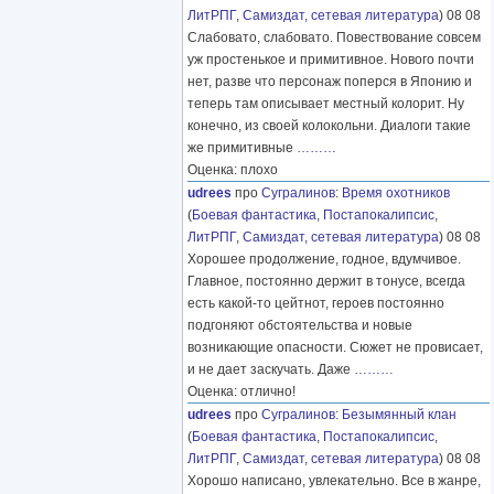
ЛитРПГ
,
Самиздат, сетевая литература
) 08 08
Слабовато, слабовато. Повествование совсем
уж простенькое и примитивное. Нового почти
нет, разве что персонаж поперся в Японию и
теперь там описывает местный колорит. Ну
конечно, из своей колокольни. Диалоги такие
же примитивные
………
Оценка: плохо
udrees
про
Сугралинов
:
Время охотников
(
Боевая фантастика
,
Постапокалипсис
,
ЛитРПГ
,
Самиздат, сетевая литература
) 08 08
Хорошее продолжение, годное, вдумчивое.
Главное, постоянно держит в тонусе, всегда
есть какой-то цейтнот, героев постоянно
подгоняют обстоятельства и новые
возникающие опасности. Сюжет не провисает,
и не дает заскучать. Даже
………
Оценка: отлично!
udrees
про
Сугралинов
:
Безымянный клан
(
Боевая фантастика
,
Постапокалипсис
,
ЛитРПГ
,
Самиздат, сетевая литература
) 08 08
Хорошо написано, увлекательно. Все в жанре,