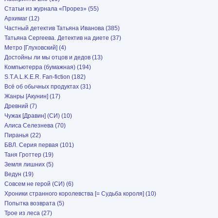
Статьи из журнала «Прорез» (55)
Архимаг (12)
Частный детектив Татьяна Иванова (385)
Татьяна Сергеева. Детектив на диете (37)
Метро [Глуховский] (4)
Достойны ли мы отцов и дедов (13)
Компьютерра (бумажная) (194)
S.T.A.L.K.E.R. Fan-fiction (182)
Всё об обычных продуктах (31)
Жанры [Акунин] (17)
Древний (7)
Чужак [Дравин] (СИ) (10)
Алиса Селезнева (70)
Пиранья (22)
БВЛ. Серия первая (101)
Таня Гроттер (19)
Земля лишних (5)
Ведун (19)
Совсем не герой (СИ) (6)
Хроники странного королевства [= Судьба короля] (10)
Попытка возврата (5)
Трое из леса (27)