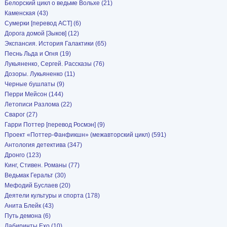
Белорский цикл о ведьме Вольхе (21)
Каменская (43)
Сумерки [перевод АСТ] (6)
Дорога домой [Зыков] (12)
Экспансия. История Галактики (65)
Песнь Льда и Огня (19)
Лукьяненко, Сергей. Рассказы (76)
Дозоры. Лукьяненко (11)
Черные бушлаты (9)
Перри Мейсон (144)
Летописи Разлома (22)
Сварог (27)
Гарри Поттер [перевод Росмэн] (9)
Проект «Поттер-Фанфикшн» (межавторский цикл) (591)
Антология детектива (347)
Дронго (123)
Кинг, Стивен. Романы (77)
Ведьмак Геральт (30)
Мефодий Буслаев (20)
Деятели культуры и спорта (178)
Анита Блейк (43)
Путь демона (6)
Лабиринты Ехо (10)