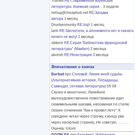
Tramell
RE:Современная корейская
литература. Книжная серия...
3 недели
nehug@cheaphub.net
RE:Загадка
автора
1 месяц
Drunkenmunky
RE:/sql/
1 месяц
larin
RE:Заплатила, а абонемента нет и скачать
ничего не могу!
2 месяца
sibkron
RE:Серия "Библиотека французской
литературы" (Макбел)
2 месяца
akorish
RE:Регистрация
3 месяца
Впечатления о книгах
Barbud
про
Соловей
:
Линия иной судьбы
(
Альтернативная история
,
Попаданцы
,
Самиздат, сетевая литература
) 05 08
Скучно и монотонно. Линейное
малохудожественное повествование идет
семимильными шагами, напоминая по стилю
скорее сочинение "Как я провел лето". К
середине читал через строчку, к концу уже
через несколько страниц. Не советую,
………
Оценка: плохо
DGOBLEK
про
Кальвино
:
Избранное