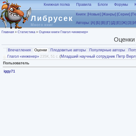
Перейти к основному содержанию
Книжная полка
Правила
Блоги
Форумы
Книги:
[Новые]
[Жанры]
[Серии]
[П
Либрусек
Авторы:
[А]
[Б]
[В]
[Г]
[Д]
[Е]
[Ж]
[З]
[И
Много книг
Вы здесь
Главная
»
Статистика
»
Оценки книги Глагол «инженер»
Оценки 
Главные вкладки
Впечатления
Оценки
(активная вкладка)
Плодовитые авторы
Популярные авторы
Поп
Младший научный сотрудник Петр Верл
Глагол «инженер»
235K, 51 с.
(
Пользователь
iggy71