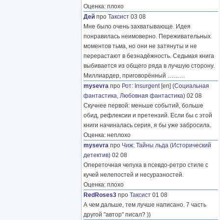
Оценка: плохо
Дей
про
Таксист
03 08
Мне было очень захватывающе. Идея
понравилась неимоверно. Переживательных
моментов тьма, но они не затянуты и не
перерастают в безнадёжность. Седьмая книга
выбивается из общего ряда в лучшую сторону.
Миллиардер, приговорённый
………
mysevra
про
Рот
:
Insurgent
[en] (
Социальная
фантастика
,
Любовная фантастика
) 02 08
Скучнее первой: меньше событий, больше
обид, рефлексии и претензий. Если бы с этой
книги начиналась серия, я бы уже забросила.
Оценка: неплохо
mysevra
про
Чиж
:
Тайны льда
(
Исторический
детектив
) 02 08
Опереточная чепуха в псевдо-ретро стиле с
кучей нелепостей и несуразностей.
Оценка: плохо
RedRoses3
про
Таксист
01 08
А чем дальше, тем лучше написано. 7 часть
другой "автор" писал? ))