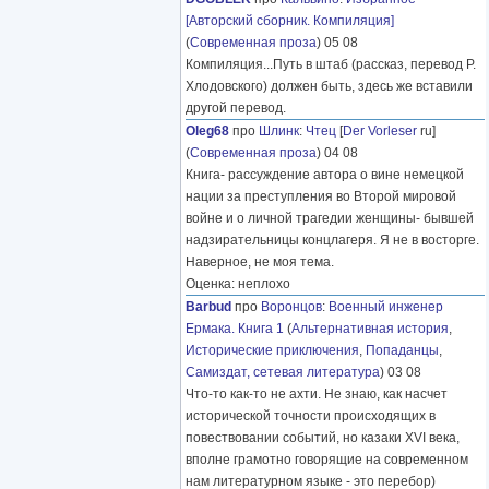
[Авторский сборник. Компиляция]
(
Современная проза
) 05 08
Компиляция...Путь в штаб (рассказ, перевод Р.
Хлодовского) должен быть, здесь же вставили
другой перевод.
Oleg68
про
Шлинк
:
Чтец
[
Der Vorleser
ru]
(
Современная проза
) 04 08
Книга- рассуждение автора о вине немецкой
нации за преступления во Второй мировой
войне и о личной трагедии женщины- бывшей
надзирательницы концлагеря. Я не в восторге.
Наверное, не моя тема.
Оценка: неплохо
Barbud
про
Воронцов
:
Военный инженер
Ермака. Книга 1
(
Альтернативная история
,
Исторические приключения
,
Попаданцы
,
Самиздат, сетевая литература
) 03 08
Что-то как-то не ахти. Не знаю, как насчет
исторической точности происходящих в
повествовании событий, но казаки XVI века,
вполне грамотно говорящие на современном
нам литературном языке - это перебор)