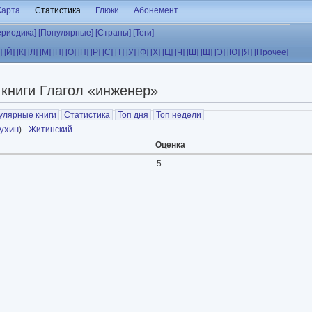
Карта
Статистика
Глюки
Абонемент
ериодика]
[Популярные]
[Страны]
[Теги]
]
[Й]
[К]
[Л]
[М]
[Н]
[О]
[П]
[Р]
[С]
[Т]
[У]
[Ф]
[Х]
[Ц]
[Ч]
[Ш]
[Щ]
[Э]
[Ю]
[Я]
[Прочее]
книги Глагол «инженер»
улярные книги
Статистика
Топ дня
Топ недели
ухин
) -
Житинский
Оценка
5