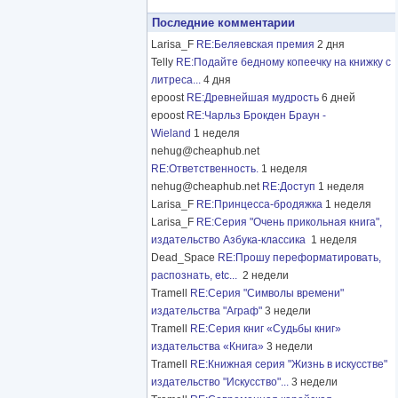
Последние комментарии
Larisa_F
RE:Беляевская премия
2 дня
Telly
RE:Подайте бедному копеечку на книжку с
литреса...
4 дня
epoost
RE:Древнейшая мудрость
6 дней
epoost
RE:Чарльз Брокден Браун -
Wieland
1 неделя
nehug@cheaphub.net
RE:Ответственность.
1 неделя
nehug@cheaphub.net
RE:Доступ
1 неделя
Larisa_F
RE:Принцесса-бродяжка
1 неделя
Larisa_F
RE:Серия "Очень прикольная книга",
издательство Азбука-классика
1 неделя
Dead_Space
RE:Прошу переформатировать,
распознать, etc...
2 недели
Tramell
RE:Серия "Символы времени"
издательства "Аграф"
3 недели
Tramell
RE:Серия книг «Судьбы книг»
издательства «Книга»
3 недели
Tramell
RE:Книжная серия "Жизнь в искусстве"
издательство "Искусство"...
3 недели