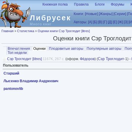
Перейти к основному содержанию
Книжная полка
Правила
Блоги
Форумы
Книги:
[Новые]
[Жанры]
[Серии]
[П
Либрусек
Авторы:
[А]
[Б]
[В]
[Г]
[Д]
[Е]
[Ж]
[З]
[И
Много книг
Вы здесь
Главная
»
Статистика
»
Оценки книги Сэр Троглодит [litres]
Оценки книги Сэр Троглодит [
Главные вкладки
Впечатления
Оценки
(активная вкладка)
Плодовитые авторы
Популярные авторы
Поп
Топ недели
Сэр Троглодит
Сэр Троглодит [litres]
1167K, 267 с.
(оформ.
Фёдоров
) (
-1) -
Пользователь
Старший
Лысенко Владимир Андреевич
pantonovlib