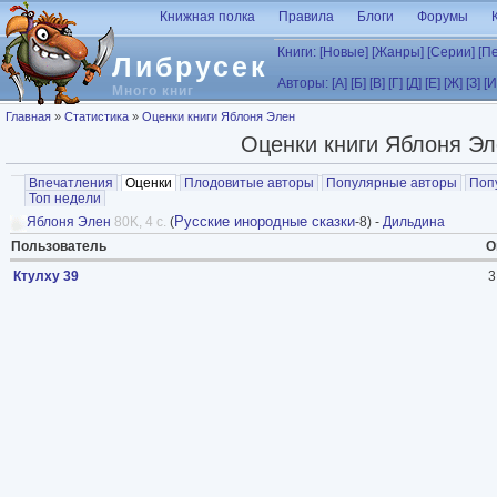
Перейти к основному содержанию
Книжная полка
Правила
Блоги
Форумы
Книги:
[Новые]
[Жанры]
[Серии]
[П
Либрусек
Авторы:
[А]
[Б]
[В]
[Г]
[Д]
[Е]
[Ж]
[З]
[И
Много книг
Вы здесь
Главная
»
Статистика
»
Оценки книги Яблоня Элен
Оценки книги Яблоня Эл
Главные вкладки
Впечатления
Оценки
(активная вкладка)
Плодовитые авторы
Популярные авторы
Поп
Топ недели
Русские инородные сказки
Яблоня Элен
80K, 4 с.
(
-8) -
Дильдина
Пользователь
О
Ктулху 39
3