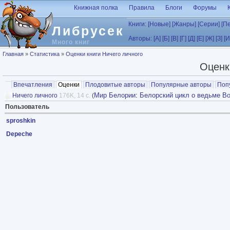
Перейти к основному содержанию
Книжная полка
Правила
Блоги
Форумы
Книги:
[Новые]
[Жанры]
[Серии]
[П
Либрусек
Авторы:
[А]
[Б]
[В]
[Г]
[Д]
[Е]
[Ж]
[З]
[И
Много книг
Вы здесь
Главная
»
Статистика
»
Оценки книги Ничего личного
Оценк
Главные вкладки
Впечатления
Оценки
(активная вкладка)
Плодовитые авторы
Популярные авторы
Поп
Мир Белории
:
Белорский цикл о ведьме В
Ничего личного
176K, 14 с.
(
Пользователь
sproshkin
Depeche