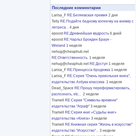
Последние комментарии
Larisa_F
RE:Беляевская премия
2 дня
Telly
RE:Подайте бедному копеечку на книжку с
литреса...
4 дня
epoost
RE:Древнейшая мудрость
6 дней
epoost
RE:Чарльз Брокден Браун -
Wieland
1 неделя
nehug@cheaphub.net
RE:Ответственность.
1 неделя
nehug@cheaphub.net
RE:Доступ
1 неделя
Larisa_F
RE:Принцесса-бродяжка
1 неделя
Larisa_F
RE:Серия "Очень прикольная книга",
издательство Азбука-классика
1 неделя
Dead_Space
RE:Прошу переформатировать,
распознать, etc...
2 недели
Tramell
RE:Серия "Символы времени"
издательства "Аграф"
3 недели
Tramell
RE:Серия книг «Судьбы книг»
издательства «Книга»
3 недели
Tramell
RE:Книжная серия "Жизнь в искусстве"
издательство "Искусство"...
3 недели