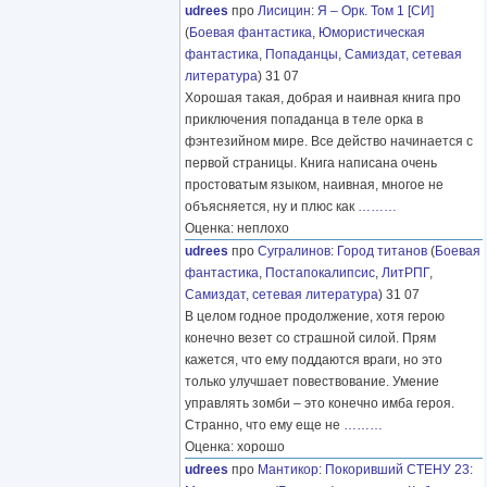
udrees
про
Лисицин
:
Я – Орк. Том 1 [СИ]
(
Боевая фантастика
,
Юмористическая
фантастика
,
Попаданцы
,
Самиздат, сетевая
литература
) 31 07
Хорошая такая, добрая и наивная книга про
приключения попаданца в теле орка в
фэнтезийном мире. Все действо начинается с
первой страницы. Книга написана очень
простоватым языком, наивная, многое не
объясняется, ну и плюс как
………
Оценка: неплохо
udrees
про
Сугралинов
:
Город титанов
(
Боевая
фантастика
,
Постапокалипсис
,
ЛитРПГ
,
Самиздат, сетевая литература
) 31 07
В целом годное продолжение, хотя герою
конечно везет со страшной силой. Прям
кажется, что ему поддаются враги, но это
только улучшает повествование. Умение
управлять зомби – это конечно имба героя.
Странно, что ему еще не
………
Оценка: хорошо
udrees
про
Мантикор
:
Покоривший СТЕНУ 23: