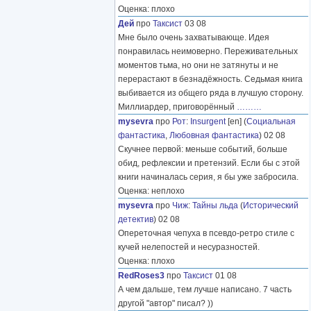
Оценка: плохо
Дей
про
Таксист
03 08
Мне было очень захватывающе. Идея
понравилась неимоверно. Переживательных
моментов тьма, но они не затянуты и не
перерастают в безнадёжность. Седьмая книга
выбивается из общего ряда в лучшую сторону.
Миллиардер, приговорённый
………
mysevra
про
Рот
:
Insurgent
[en] (
Социальная
фантастика
,
Любовная фантастика
) 02 08
Скучнее первой: меньше событий, больше
обид, рефлексии и претензий. Если бы с этой
книги начиналась серия, я бы уже забросила.
Оценка: неплохо
mysevra
про
Чиж
:
Тайны льда
(
Исторический
детектив
) 02 08
Опереточная чепуха в псевдо-ретро стиле с
кучей нелепостей и несуразностей.
Оценка: плохо
RedRoses3
про
Таксист
01 08
А чем дальше, тем лучше написано. 7 часть
другой "автор" писал? ))