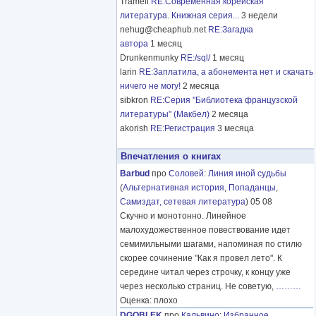
Tramell
RE:Современная корейская
литература. Книжная серия...
3 недели
nehug@cheaphub.net
RE:Загадка
автора
1 месяц
Drunkenmunky
RE:/sql/
1 месяц
larin
RE:Заплатила, а абонемента нет и скачать
ничего не могу!
2 месяца
sibkron
RE:Серия "Библиотека французской
литературы" (Макбел)
2 месяца
akorish
RE:Регистрация
3 месяца
Впечатления о книгах
Barbud
про
Соловей
:
Линия иной судьбы
(
Альтернативная история
,
Попаданцы
,
Самиздат, сетевая литература
) 05 08
Скучно и монотонно. Линейное
малохудожественное повествование идет
семимильными шагами, напоминая по стилю
скорее сочинение "Как я провел лето". К
середине читал через строчку, к концу уже
через несколько страниц. Не советую,
………
Оценка: плохо
DGOBLEK
про
Кальвино
:
Избранное