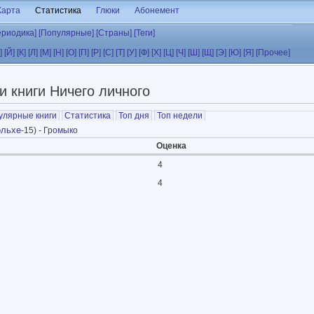
Карта
Статистика
Глюки
Абонемент
ериодика]
[Популярные]
[Страны]
[Теги]
]
[Й]
[К]
[Л]
[М]
[Н]
[О]
[П]
[Р]
[С]
[Т]
[У]
[Ф]
[Х]
[Ц]
[Ч]
[Ш]
[Щ]
[Э]
[Ю]
[Я]
[Прочее]
и книги Ничего личного
улярные книги
Статистика
Топ дня
Топ недели
ольхе
-15) -
Громыко
Оценка
4
4