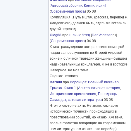
[Авторский сборник. Компиляция]
(
Современная проза
) 05 08
Компиляция...Путь в штаб (рассказ, перевод Р.
Хлодовского) должен быть, здесь же вставили
другой перевод.
Oleg68
про
Шлинк
:
Чтец
[
Der Vorleser
ru]
(
Современная проза
) 04 08
Книга- рассуждение автора о вине немецкой
нации за преступления во Второй мировой
войне и о личной трагедии женщины- бывшей
надзирательницы концлагеря. Я не в восторге.
Наверное, не моя тема.
Оценка: неплохо
Barbud
про
Воронцов
:
Военный инженер
Ермака. Книга 1
(
Альтернативная история
,
Исторические приключения
,
Попаданцы
,
Самиздат, сетевая литература
) 03 08
Что-то как-то не ахти. Не знаю, как насчет
исторической точности происходящих в
повествовании событий, но казаки XVI века,
вполне грамотно говорящие на современном
нам литературном языке - это перебор)