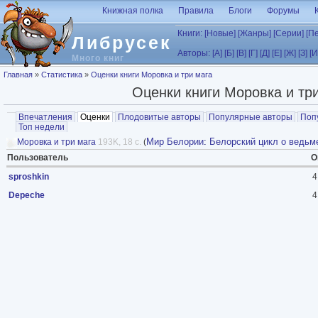
Перейти к основному содержанию
Книжная полка
Правила
Блоги
Форумы
Книги:
[Новые]
[Жанры]
[Серии]
[П
Либрусек
Авторы:
[А]
[Б]
[В]
[Г]
[Д]
[Е]
[Ж]
[З]
[И
Много книг
Вы здесь
Главная
»
Статистика
»
Оценки книги Моровка и три мага
Оценки книги Моровка и тр
Главные вкладки
Впечатления
Оценки
(активная вкладка)
Плодовитые авторы
Популярные авторы
Поп
Топ недели
Мир Белории
:
Белорский цикл о ведьм
Моровка и три мага
193K, 18 с.
(
Пользователь
О
sproshkin
4
Depeche
4