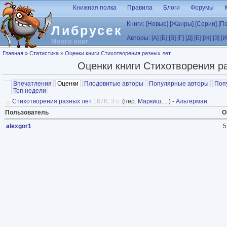
Перейти к основному содержанию
Книжная полка
Правила
Блоги
Форумы
Книги:
[Новые]
[Жанры]
[Серии]
[П
Либрусек
Авторы:
[А]
[Б]
[В]
[Г]
[Д]
[Е]
[Ж]
[З]
[И
Много книг
Вы здесь
Главная
»
Статистика
»
Оценки книги Стихотворения разных лет
Оценки книги Стихотворения р
Главные вкладки
Впечатления
Оценки
(активная вкладка)
Плодовитые авторы
Популярные авторы
Поп
Топ недели
Стихотворения разных лет
167K, 3 с.
(пер.
Маркиш
, ...) -
Альтерман
Пользователь
О
alexgor1
5