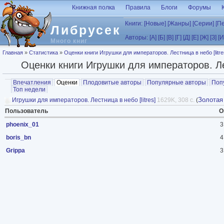
Перейти к основному содержанию
Книжная полка
Правила
Блоги
Форумы
Книги:
[Новые]
[Жанры]
[Серии]
[П
Либрусек
Авторы:
[А]
[Б]
[В]
[Г]
[Д]
[Е]
[Ж]
[З]
[И
Много книг
Вы здесь
Главная
»
Статистика
»
Оценки книги Игрушки для императоров. Лестница в небо [litre
Оценки книги Игрушки для императоров. Лес
Главные вкладки
Впечатления
Оценки
(активная вкладка)
Плодовитые авторы
Популярные авторы
Поп
Топ недели
Золотая
Игрушки для императоров. Лестница в небо [litres]
1629K, 308 с.
(
Пользователь
О
phoenix_01
3
boris_bn
4
Grippa
3