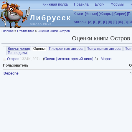
Перейти к основному содержанию
Книжная полка
Правила
Блоги
Форумы
Книги:
[Новые]
[Жанры]
[Серии]
[П
Либрусек
Авторы:
[А]
[Б]
[В]
[Г]
[Д]
[Е]
[Ж]
[З]
[И
Много книг
Вы здесь
Главная
»
Статистика
»
Оценки книги Остров
Оценки книги Остров
Главные вкладки
Впечатления
Оценки
(активная вкладка)
Плодовитые авторы
Популярные авторы
Поп
Топ недели
Океан [межавторский цикл]
Остров
1324K, 207 с.
(
-3) -
Мороз
Пользователь
О
Depeche
4