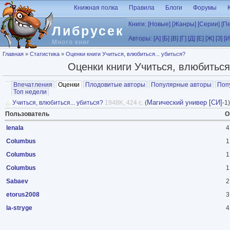
Перейти к основному содержанию
Книжная полка
Правила
Блоги
Форумы
Книги:
[Новые]
[Жанры]
[Серии]
[П
Либрусек
Авторы:
[А]
[Б]
[В]
[Г]
[Д]
[Е]
[Ж]
[З]
[И
Много книг
Вы здесь
Главная
»
Статистика
»
Оценки книги Учиться, влюбиться... убиться?
Оценки книги Учиться, влюбиться.
Главные вкладки
Впечатления
Оценки
(активная вкладка)
Плодовитые авторы
Популярные авторы
Поп
Топ недели
Магический универ [СИ]
Учиться, влюбиться... убиться?
1948K, 424 с.
(
-1)
Пользователь
О
lenala
4
Columbus
1
Columbus
1
Columbus
1
Sabaev
2
etorus2008
3
la-stryge
4