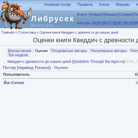
Перейти к основному содержанию
Книжная полка
Правила
Блоги
Форумы
Книги:
[Новые]
[Жанры]
[Серии]
[П
Либрусек
Авторы:
[А]
[Б]
[В]
[Г]
[Д]
[Е]
[Ж]
[З]
[И
Много книг
Вы здесь
Главная
»
Статистика
»
Оценки книги Квиддич с древности до наших дней
Оценки книги Квиддич с древности 
Главные вкладки
Впечатления
Оценки
(активная вкладка)
Плодовитые авторы
Популярные авторы
Поп
Топ недели
Квиддич с древности до наших дней
[
Quidditch Through the Ages
ru]
643K, 3
Поттер [перевод Росмэн]
) -
Роулинг
Пользователь
О
Йог-Сотхот
3