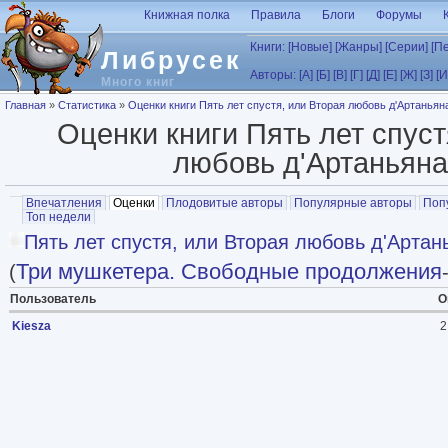
Перейти к основному содержанию
Книжная полка
Правила
Блоги
Форумы
Книги:
[Новые]
[Жанры]
[Серии]
[П
Либрусек
Авторы:
[А]
[Б]
[В]
[Г]
[Д]
[Е]
[Ж]
[З]
[И
Много книг
Вы здесь
Главная
»
Статистика
»
Оценки книги Пять лет спустя, или Вторая любовь д'Артаньян
Оценки книги Пять лет спуст
любовь д'Артаньяна
Главные вкладки
Впечатления
Оценки
(активная вкладка)
Плодовитые авторы
Популярные авторы
Поп
Топ недели
Пять лет спустя, или Вторая любовь д'Артан
Три мушкетера. Свободные продолжения
(
Пользователь
О
Kiesza
2