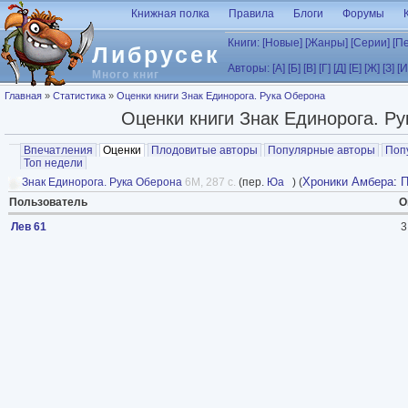
Перейти к основному содержанию
Книжная полка
Правила
Блоги
Форумы
Книги:
[Новые]
[Жанры]
[Серии]
[П
Либрусек
Авторы:
[А]
[Б]
[В]
[Г]
[Д]
[Е]
[Ж]
[З]
[И
Много книг
Вы здесь
Главная
»
Статистика
»
Оценки книги Знак Единорога. Рука Оберона
Оценки книги Знак Единорога. Р
Главные вкладки
Впечатления
Оценки
(активная вкладка)
Плодовитые авторы
Популярные авторы
Поп
Топ недели
Хроники Амбера
:
П
Знак Единорога. Рука Оберона
6M, 287 с.
(пер.
Юа
) (
Пользователь
О
Лев 61
3