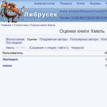
Перейти к основному содержанию
Книжная полка
Правила
Блоги
Форумы
Книги:
[Новые]
[Жанры]
[Серии]
[П
Либрусек
Авторы:
[А]
[Б]
[В]
[Г]
[Д]
[Е]
[Ж]
[З]
[И
Много книг
Вы здесь
Главная
»
Статистика
»
Оценки книги Хмель
Оценки книги Хмель
Главные вкладки
Впечатления
Оценки
(активная вкладка)
Плодовитые авторы
Популярные авторы
Поп
Топ недели
Сказания о людях тайги
Хмель
3M, 666 с.
(
-1) -
Черкасов
Пользователь
О
Niarbagem
5
жмека
5