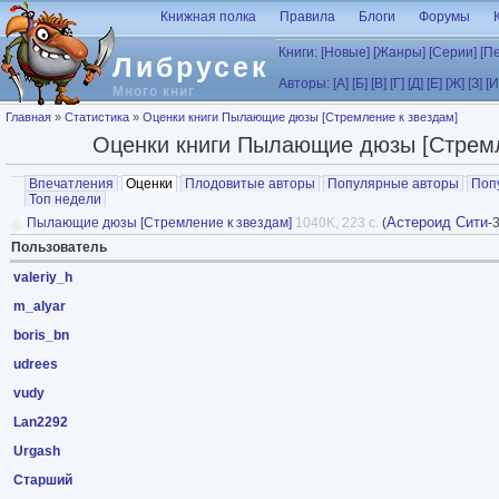
Перейти к основному содержанию
Книжная полка
Правила
Блоги
Форумы
Книги:
[Новые]
[Жанры]
[Серии]
[П
Либрусек
Авторы:
[А]
[Б]
[В]
[Г]
[Д]
[Е]
[Ж]
[З]
[И
Много книг
Вы здесь
Главная
»
Статистика
»
Оценки книги Пылающие дюзы [Стремление к звездам]
Оценки книги Пылающие дюзы [Стремл
Главные вкладки
Впечатления
Оценки
(активная вкладка)
Плодовитые авторы
Популярные авторы
Поп
Топ недели
Астероид Сити
Пылающие дюзы [Стремление к звездам]
1040K, 223 с.
(
-3
Пользователь
valeriy_h
m_alyar
boris_bn
udrees
vudy
Lan2292
Urgash
Старший