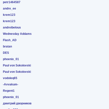
petr1464587
andre_ee
krem123
krem123
andreibelous
Wednesday Addams
Flash_AD
bratan
DES
phoenix_01
Paul von Sokolovski
Paul von Sokolovski
vodoleq65
-Avvakum-
Regent1
phoenix_01
дмитрий дворников