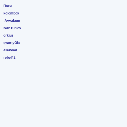
Паки
kolombok
-Avvakum-
ivan rublev
orkius
qwertyOla
alkaviad
rebel42