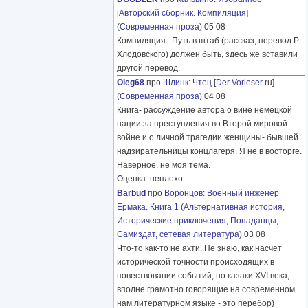
[Авторский сборник. Компиляция]
(
Современная проза
) 05 08
Компиляция...Путь в штаб (рассказ, перевод Р.
Хлодовского) должен быть, здесь же вставили
другой перевод.
Oleg68
про
Шлинк
:
Чтец
[
Der Vorleser
ru]
(
Современная проза
) 04 08
Книга- рассуждение автора о вине немецкой
нации за преступления во Второй мировой
войне и о личной трагедии женщины- бывшей
надзирательницы концлагеря. Я не в восторге.
Наверное, не моя тема.
Оценка: неплохо
Barbud
про
Воронцов
:
Военный инженер
Ермака. Книга 1
(
Альтернативная история
,
Исторические приключения
,
Попаданцы
,
Самиздат, сетевая литература
) 03 08
Что-то как-то не ахти. Не знаю, как насчет
исторической точности происходящих в
повествовании событий, но казаки XVI века,
вполне грамотно говорящие на современном
нам литературном языке - это перебор)