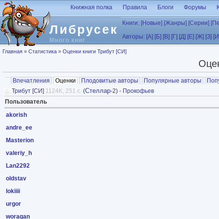
Перейти к основному содержанию
Книжная полка
Правила
Блоги
Форумы
Книги:
[Новые]
[Жанры]
[Серии]
[П
Либрусек
Авторы:
[А]
[Б]
[В]
[Г]
[Д]
[Е]
[Ж]
[З]
[И
Много книг
Вы здесь
Главная
»
Статистика
»
Оценки книги Трибут [СИ]
Оцен
Главные вкладки
Впечатления
Оценки
(активная вкладка)
Плодовитые авторы
Популярные авторы
Поп
Стеллар
Трибут [СИ]
1124K, 251 с.
(
-2) -
Прокофьев
Пользователь
akorish
andre_ee
Masterion
valeriy_h
Lan2292
oldstav
lokiiii
urgor
woragan