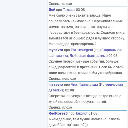
Оценка: плохо
Дей
про
Таксист
03 08
Мне было очень захватывающе. Идея
понравилась неимоверно. Переживательных
моментов тьма, но они не затянуты и не
перерастают в безнадёжность. Седьмая книга
выбивается из общего ряда в лучшую сторону.
Миллиардер, приговорённый
………
mysevra
про
Рот
:
Insurgent
[en] (
Социальная
фантастика
,
Любовная фантастика
) 02 08
Скучнее первой: меньше событий, больше
обид, рефлексии и претензий. Если бы с этой
книги начиналась серия, я бы уже забросила.
Оценка: неплохо
mysevra
про
Чиж
:
Тайны льда
(
Исторический
детектив
) 02 08
Опереточная чепуха в псевдо-ретро стиле с
кучей нелепостей и несуразностей.
Оценка: плохо
RedRoses3
про
Таксист
01 08
А чем дальше, тем лучше написано. 7 часть
другой "автор" писал? ))