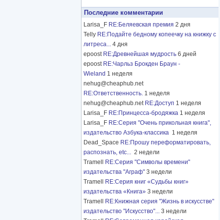
Последние комментарии
Larisa_F
RE:Беляевская премия
2 дня
Telly
RE:Подайте бедному копеечку на книжку с
литреса...
4 дня
epoost
RE:Древнейшая мудрость
6 дней
epoost
RE:Чарльз Брокден Браун -
Wieland
1 неделя
nehug@cheaphub.net
RE:Ответственность.
1 неделя
nehug@cheaphub.net
RE:Доступ
1 неделя
Larisa_F
RE:Принцесса-бродяжка
1 неделя
Larisa_F
RE:Серия "Очень прикольная книга",
издательство Азбука-классика
1 неделя
Dead_Space
RE:Прошу переформатировать,
распознать, etc...
2 недели
Tramell
RE:Серия "Символы времени"
издательства "Аграф"
3 недели
Tramell
RE:Серия книг «Судьбы книг»
издательства «Книга»
3 недели
Tramell
RE:Книжная серия "Жизнь в искусстве"
издательство "Искусство"...
3 недели