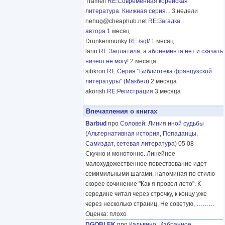
Tramell
RE:Современная корейская
литература. Книжная серия...
3 недели
nehug@cheaphub.net
RE:Загадка
автора
1 месяц
Drunkenmunky
RE:/sql/
1 месяц
larin
RE:Заплатила, а абонемента нет и скачать
ничего не могу!
2 месяца
sibkron
RE:Серия "Библиотека французской
литературы" (Макбел)
2 месяца
akorish
RE:Регистрация
3 месяца
Впечатления о книгах
Barbud
про
Соловей
:
Линия иной судьбы
(
Альтернативная история
,
Попаданцы
,
Самиздат, сетевая литература
) 05 08
Скучно и монотонно. Линейное
малохудожественное повествование идет
семимильными шагами, напоминая по стилю
скорее сочинение "Как я провел лето". К
середине читал через строчку, к концу уже
через несколько страниц. Не советую,
………
Оценка: плохо
DGOBLEK
про
Кальвино
:
Избранное