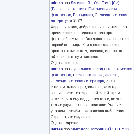
udrees
про
Лисицин
:
Я – Орк. Том 1 [СИ]
(
Боевая фантастика
,
Юмористическая
фантастика
,
Попаданцы
,
Самиздат, сетевая
литература
) 31 07
Хорошая такая, добрая и наивная книга про
приключения попаданца в теле орка в
фэнтезийном мире. Все действо начинается с
первой страницы. Книга написана очень
простоватым языком, наивная, многое не
объясняется, ну и плюс как
………
Оценка: неплохо
udrees
про
Сугралинов
:
Город титанов
(
Боевая
фантастика
,
Постапокалипсис
,
ЛитРПГ
,
Самиздат, сетевая литература
) 31 07
В целом годное продолжение, хотя герою
конечно везет со страшной силой. Прям
кажется, что ему поддаются враги, но это
только улучшает повествование. Умение
управлять зомби – это конечно имба героя.
Странно, что ему еще не
………
Оценка: хорошо
udrees
про
Мантикор
:
Покоривший СТЕНУ 23: