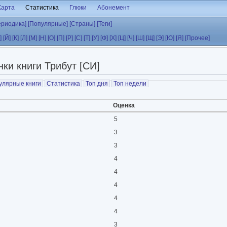
Карта
Статистика
Глюки
Абонемент
ериодика]
[Популярные]
[Страны]
[Теги]
]
[Й]
[К]
[Л]
[М]
[Н]
[О]
[П]
[Р]
[С]
[Т]
[У]
[Ф]
[Х]
[Ц]
[Ч]
[Ш]
[Щ]
[Э]
[Ю]
[Я]
[Прочее]
ки книги Трибут [СИ]
улярные книги
Статистика
Топ дня
Топ недели
Оценка
5
3
3
4
4
4
4
4
3