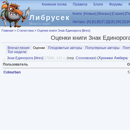
Перейти к основному содержанию
Книжная полка
Правила
Блоги
Форумы
Книги:
[Новые]
[Жанры]
[Серии]
[П
Либрусек
Авторы:
[А]
[Б]
[В]
[Г]
[Д]
[Е]
[Ж]
[З]
[И
Много книг
Вы здесь
Главная
»
Статистика
»
Оценки книги Знак Единорога [litres]
Оценки книги Знак Единорога [
Главные вкладки
Впечатления
Оценки
(активная вкладка)
Плодовитые авторы
Популярные авторы
Поп
Топ недели
Хроники Амбера
:
Знак Единорога [litres]
1766K, 141 с.
(пер.
Сосновская
) (
Пользователь
О
Colourban
5