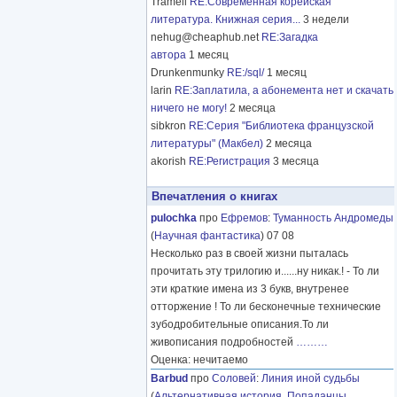
Tramell
RE:Современная корейская
литература. Книжная серия...
3 недели
nehug@cheaphub.net
RE:Загадка
автора
1 месяц
Drunkenmunky
RE:/sql/
1 месяц
larin
RE:Заплатила, а абонемента нет и скачать
ничего не могу!
2 месяца
sibkron
RE:Серия "Библиотека французской
литературы" (Макбел)
2 месяца
akorish
RE:Регистрация
3 месяца
Впечатления о книгах
pulochka
про
Ефремов
:
Туманность Андромеды
(
Научная фантастика
) 07 08
Несколько раз в своей жизни пыталась
прочитать эту трилогию и......ну никак.! - То ли
эти краткие имена из 3 букв, внутренее
отторжение ! То ли бесконечные технические
зубодробительные описания.То ли
живописания подробностей
………
Оценка: нечитаемо
Barbud
про
Соловей
:
Линия иной судьбы
(
Альтернативная история
,
Попаданцы
,