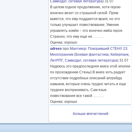
Самиздат, сетевая литература
) 31 07
В целом годное продолжение, хотя герою
конечно везет со страшной силой. Прям
кажется, что ему поддаются враги, но это
только улучшает повествование. Умение
управлять зомби – это конечно имба героя.
Странно, что ему еще не
………
Оценка: хорошо
udrees
про
Мантикор
:
Покоривший СТЕНУ 23:
Многогранник
(
Боевая фантастика
,
Киберпанк
,
ЛитРПГ
,
Самиздат, сетевая литература
) 31 07
Надеюсь это предпоследняя книга этой эпопеи
по прохождению Стены) В книге хоть радует
отсутствие подробных описаний апгрейда
навыков, которые очень трудно читать и еще
труднее воспринимать. Сам язык
повествования все такой
………
Оценка: хорошо
больше впечатлений