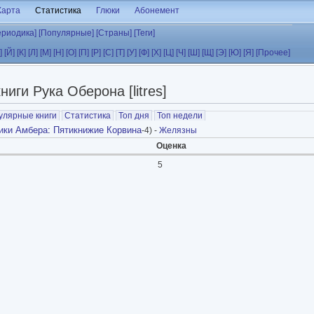
Карта
Статистика
Глюки
Абонемент
ериодика]
[Популярные]
[Страны]
[Теги]
]
[Й]
[К]
[Л]
[М]
[Н]
[О]
[П]
[Р]
[С]
[Т]
[У]
[Ф]
[Х]
[Ц]
[Ч]
[Ш]
[Щ]
[Э]
[Ю]
[Я]
[Прочее]
ниги Рука Оберона [litres]
улярные книги
Статистика
Топ дня
Топ недели
ики Амбера
:
Пятикнижие Корвина
-4) -
Желязны
Оценка
5