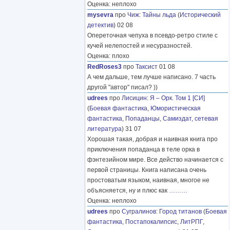
Оценка: неплохо
mysevra
про
Чиж
:
Тайны льда
(
Исторический
детектив
) 02 08
Опереточная чепуха в псевдо-ретро стиле с
кучей нелепостей и несуразностей.
Оценка: плохо
RedRoses3
про
Таксист
01 08
А чем дальше, тем лучше написано. 7 часть
другой "автор" писал? ))
udrees
про
Лисицин
:
Я – Орк. Том 1 [СИ]
(
Боевая фантастика
,
Юмористическая
фантастика
,
Попаданцы
,
Самиздат, сетевая
литература
) 31 07
Хорошая такая, добрая и наивная книга про
приключения попаданца в теле орка в
фэнтезийном мире. Все действо начинается с
первой страницы. Книга написана очень
простоватым языком, наивная, многое не
объясняется, ну и плюс как
………
Оценка: неплохо
udrees
про
Сугралинов
:
Город титанов
(
Боевая
фантастика
,
Постапокалипсис
,
ЛитРПГ
,