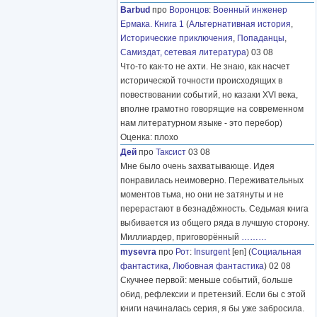
Barbud
про
Воронцов
:
Военный инженер
Ермака. Книга 1
(
Альтернативная история
,
Исторические приключения
,
Попаданцы
,
Самиздат, сетевая литература
) 03 08
Что-то как-то не ахти. Не знаю, как насчет
исторической точности происходящих в
повествовании событий, но казаки XVI века,
вполне грамотно говорящие на современном
нам литературном языке - это перебор)
Оценка: плохо
Дей
про
Таксист
03 08
Мне было очень захватывающе. Идея
понравилась неимоверно. Переживательных
моментов тьма, но они не затянуты и не
перерастают в безнадёжность. Седьмая книга
выбивается из общего ряда в лучшую сторону.
Миллиардер, приговорённый
………
mysevra
про
Рот
:
Insurgent
[en] (
Социальная
фантастика
,
Любовная фантастика
) 02 08
Скучнее первой: меньше событий, больше
обид, рефлексии и претензий. Если бы с этой
книги начиналась серия, я бы уже забросила.