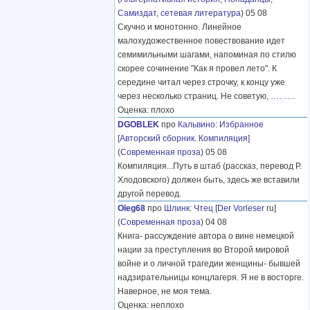
Самиздат, сетевая литература
) 05 08
Скучно и монотонно. Линейное
малохудожественное повествование идет
семимильными шагами, напоминая по стилю
скорее сочинение "Как я провел лето". К
середине читал через строчку, к концу уже
через несколько страниц. Не советую,
………
Оценка: плохо
DGOBLEK
про
Кальвино
:
Избранное
[Авторский сборник. Компиляция]
(
Современная проза
) 05 08
Компиляция...Путь в штаб (рассказ, перевод Р.
Хлодовского) должен быть, здесь же вставили
другой перевод.
Oleg68
про
Шлинк
:
Чтец
[
Der Vorleser
ru]
(
Современная проза
) 04 08
Книга- рассуждение автора о вине немецкой
нации за преступления во Второй мировой
войне и о личной трагедии женщины- бывшей
надзирательницы концлагеря. Я не в восторге.
Наверное, не моя тема.
Оценка: неплохо