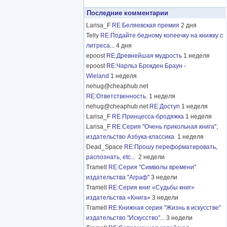
Последние комментарии
Larisa_F
RE:Беляевская премия
2 дня
Telly
RE:Подайте бедному копеечку на книжку с
литреса...
4 дня
epoost
RE:Древнейшая мудрость
1 неделя
epoost
RE:Чарльз Брокден Браун -
Wieland
1 неделя
nehug@cheaphub.net
RE:Ответственность.
1 неделя
nehug@cheaphub.net
RE:Доступ
1 неделя
Larisa_F
RE:Принцесса-бродяжка
1 неделя
Larisa_F
RE:Серия "Очень прикольная книга",
издательство Азбука-классика
1 неделя
Dead_Space
RE:Прошу переформатировать,
распознать, etc...
2 недели
Tramell
RE:Серия "Символы времени"
издательства "Аграф"
3 недели
Tramell
RE:Серия книг «Судьбы книг»
издательства «Книга»
3 недели
Tramell
RE:Книжная серия "Жизнь в искусстве"
издательство "Искусство"...
3 недели