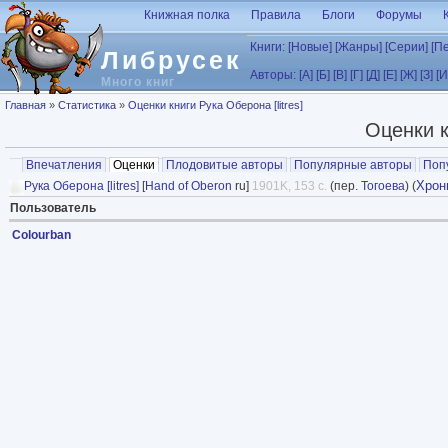
Перейти к основному содержанию
Книжная полка
Правила
Блоги
Форумы
Книги:
[Новые]
[Жанры]
[Серии]
[П
Либрусек
Авторы:
[А]
[Б]
[В]
[Г]
[Д]
[Е]
[Ж]
[З]
[И
Много книг
Вы здесь
Главная
»
Статистика
»
Оценки книги Рука Оберона [litres]
Оценки к
Главные вкладки
Впечатления
Оценки
(активная вкладка)
Плодовитые авторы
Популярные авторы
Поп
Хрон
Рука Оберона [litres]
[
Hand of Oberon
ru]
1901K, 153 с.
(пер.
Тогоева
) (
Пользователь
Colourban