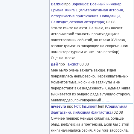
Barbud
про
Воронцов
:
Военный инженер
Ермака. Книга 1
(
Альтернативная история
,
Исторические приключения
,
Попаданцы
,
Самиздат, сетевая литература
) 03 08
Что-то как-то не ахти. Не знаю, как насчет
исторической точности происходящих в
повествовании событий, но казаки XVI века,
вполне грамотно говорящие на современном
нам литературном языке - это перебор)
Оценка: плохо
Дей
про
Таксист
03 08
Мне было очень захватывающе. Идея
понравилась неимоверно. Переживательных
моментов тьма, но они не затянуты и не
перерастают в безнадёжность. Седьмая книга
выбивается из общего ряда в лучшую сторону.
Миллиардер, приговорённый
………
mysevra
про
Рот
:
Insurgent
[en] (
Социальная
фантастика
,
Любовная фантастика
) 02 08
Скучнее первой: меньше событий, больше
обид, рефлексии и претензий. Если бы с этой
книги начиналась серия, я бы уже забросила.