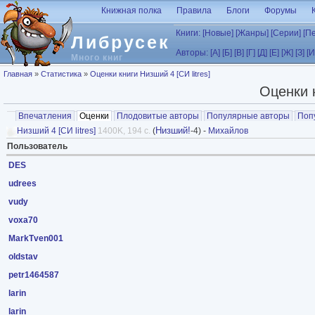
Перейти к основному содержанию
Книжная полка
Правила
Блоги
Форумы
Книги:
[Новые]
[Жанры]
[Серии]
[П
Либрусек
Авторы:
[А]
[Б]
[В]
[Г]
[Д]
[Е]
[Ж]
[З]
[И
Много книг
Вы здесь
Главная
»
Статистика
»
Оценки книги Низший 4 [СИ litres]
Оценки к
Главные вкладки
Впечатления
Оценки
(активная вкладка)
Плодовитые авторы
Популярные авторы
Поп
Низший!
Низший 4 [СИ litres]
1400K, 194 с.
(
-4) -
Михайлов
Пользователь
DES
udrees
vudy
voxa70
MarkTven001
oldstav
petr1464587
larin
larin