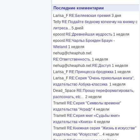
Последние комментарии
Larisa_F
RE:Беляевская премия
3 дня
Telly
RE:Подайте бедному копеечку на книжку с
литреса...
5 дней
epoost
RE:Древнейшая мудрость
1 неделя
epoost
RE:Чарльз Брокден Браун -
Wieland
1 неделя
nehug@cheaphub.net
RE:Ответственность.
1 неделя
nehug@cheaphub.net
RE:Доступ
1 неделя
Larisa_F
RE:Принцесса-бродяжка
1 неделя
Larisa_F
RE:Серия "Очень прикольная книга",
издательство Азбука-классика
1 неделя
Dead_Space
RE:Прошу переформатировать,
распознать, etc...
2 недели
Tramell
RE:Серия "Символы времени"
издательства "Аграф"
4 недели
Tramell
RE:Серия книг «Судьбы книг»
издательства «Книга»
4 недели
Tramell
RE:Книжная серия "Жизнь в искусстве"
издательство "Искусство"...
4 недели