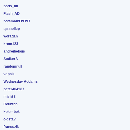
boris_bn
Flash_AD
botsman939393
циннобер
woragan
krem123
andreibelous
StalkerA
randomnull
vapnik
Wednesday Addams
petr1464587
mish33
Countnn
kolombok
oldstav
francuzik