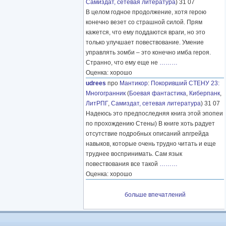
Самиздат, сетевая литература
) 31 07
В целом годное продолжение, хотя герою
конечно везет со страшной силой. Прям
кажется, что ему поддаются враги, но это
только улучшает повествование. Умение
управлять зомби – это конечно имба героя.
Странно, что ему еще не
………
Оценка: хорошо
udrees
про
Мантикор
:
Покоривший СТЕНУ 23:
Многогранник
(
Боевая фантастика
,
Киберпанк
,
ЛитРПГ
,
Самиздат, сетевая литература
) 31 07
Надеюсь это предпоследняя книга этой эпопеи
по прохождению Стены) В книге хоть радует
отсутствие подробных описаний апгрейда
навыков, которые очень трудно читать и еще
труднее воспринимать. Сам язык
повествования все такой
………
Оценка: хорошо
больше впечатлений