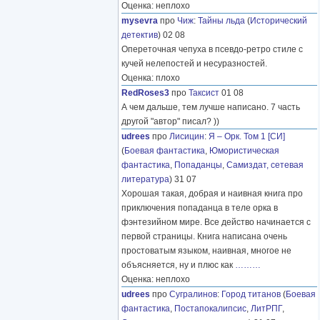
Оценка: неплохо
mysevra
про
Чиж
:
Тайны льда
(
Исторический
детектив
) 02 08
Опереточная чепуха в псевдо-ретро стиле с
кучей нелепостей и несуразностей.
Оценка: плохо
RedRoses3
про
Таксист
01 08
А чем дальше, тем лучше написано. 7 часть
другой "автор" писал? ))
udrees
про
Лисицин
:
Я – Орк. Том 1 [СИ]
(
Боевая фантастика
,
Юмористическая
фантастика
,
Попаданцы
,
Самиздат, сетевая
литература
) 31 07
Хорошая такая, добрая и наивная книга про
приключения попаданца в теле орка в
фэнтезийном мире. Все действо начинается с
первой страницы. Книга написана очень
простоватым языком, наивная, многое не
объясняется, ну и плюс как
………
Оценка: неплохо
udrees
про
Сугралинов
:
Город титанов
(
Боевая
фантастика
,
Постапокалипсис
,
ЛитРПГ
,