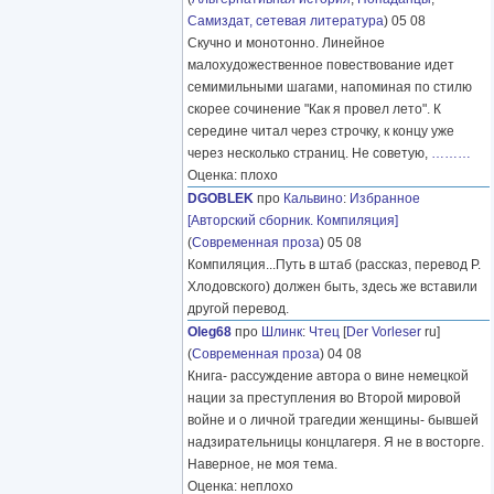
Самиздат, сетевая литература
) 05 08
Скучно и монотонно. Линейное
малохудожественное повествование идет
семимильными шагами, напоминая по стилю
скорее сочинение "Как я провел лето". К
середине читал через строчку, к концу уже
через несколько страниц. Не советую,
………
Оценка: плохо
DGOBLEK
про
Кальвино
:
Избранное
[Авторский сборник. Компиляция]
(
Современная проза
) 05 08
Компиляция...Путь в штаб (рассказ, перевод Р.
Хлодовского) должен быть, здесь же вставили
другой перевод.
Oleg68
про
Шлинк
:
Чтец
[
Der Vorleser
ru]
(
Современная проза
) 04 08
Книга- рассуждение автора о вине немецкой
нации за преступления во Второй мировой
войне и о личной трагедии женщины- бывшей
надзирательницы концлагеря. Я не в восторге.
Наверное, не моя тема.
Оценка: неплохо