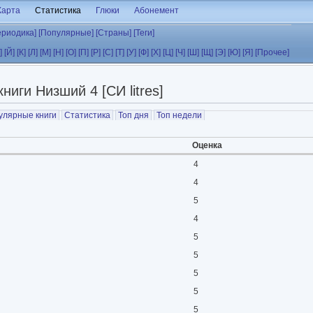
Карта
Статистика
Глюки
Абонемент
ериодика]
[Популярные]
[Страны]
[Теги]
]
[Й]
[К]
[Л]
[М]
[Н]
[О]
[П]
[Р]
[С]
[Т]
[У]
[Ф]
[Х]
[Ц]
[Ч]
[Ш]
[Щ]
[Э]
[Ю]
[Я]
[Прочее]
ниги Низший 4 [СИ litres]
улярные книги
Статистика
Топ дня
Топ недели
Оценка
4
4
5
4
5
5
5
5
5