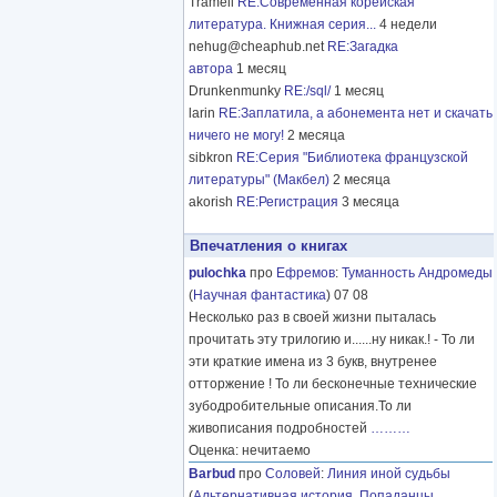
Tramell
RE:Современная корейская
литература. Книжная серия...
4 недели
nehug@cheaphub.net
RE:Загадка
автора
1 месяц
Drunkenmunky
RE:/sql/
1 месяц
larin
RE:Заплатила, а абонемента нет и скачать
ничего не могу!
2 месяца
sibkron
RE:Серия "Библиотека французской
литературы" (Макбел)
2 месяца
akorish
RE:Регистрация
3 месяца
Впечатления о книгах
pulochka
про
Ефремов
:
Туманность Андромеды
(
Научная фантастика
) 07 08
Несколько раз в своей жизни пыталась
прочитать эту трилогию и......ну никак.! - То ли
эти краткие имена из 3 букв, внутренее
отторжение ! То ли бесконечные технические
зубодробительные описания.То ли
живописания подробностей
………
Оценка: нечитаемо
Barbud
про
Соловей
:
Линия иной судьбы
(
Альтернативная история
,
Попаданцы
,