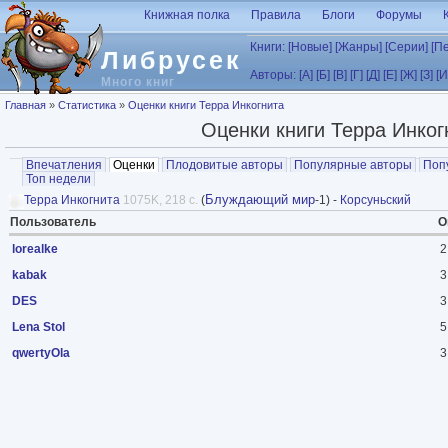
Перейти к основному содержанию
Книжная полка
Правила
Блоги
Форумы
Книги:
[Новые]
[Жанры]
[Серии]
[П
Либрусек
Авторы:
[А]
[Б]
[В]
[Г]
[Д]
[Е]
[Ж]
[З]
[И
Много книг
Вы здесь
Главная
»
Статистика
»
Оценки книги Терра Инкогнита
Оценки книги Терра Инког
Главные вкладки
Впечатления
Оценки
(активная вкладка)
Плодовитые авторы
Популярные авторы
Поп
Топ недели
Блуждающий мир
Терра Инкогнита
1075K, 218 с.
(
-1) -
Корсуньский
Пользователь
О
lorealke
2
kabak
3
DES
3
Lena Stol
5
qwertyOla
3