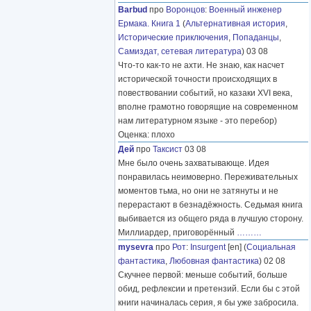
Barbud
про
Воронцов
:
Военный инженер
Ермака. Книга 1
(
Альтернативная история
,
Исторические приключения
,
Попаданцы
,
Самиздат, сетевая литература
) 03 08
Что-то как-то не ахти. Не знаю, как насчет
исторической точности происходящих в
повествовании событий, но казаки XVI века,
вполне грамотно говорящие на современном
нам литературном языке - это перебор)
Оценка: плохо
Дей
про
Таксист
03 08
Мне было очень захватывающе. Идея
понравилась неимоверно. Переживательных
моментов тьма, но они не затянуты и не
перерастают в безнадёжность. Седьмая книга
выбивается из общего ряда в лучшую сторону.
Миллиардер, приговорённый
………
mysevra
про
Рот
:
Insurgent
[en] (
Социальная
фантастика
,
Любовная фантастика
) 02 08
Скучнее первой: меньше событий, больше
обид, рефлексии и претензий. Если бы с этой
книги начиналась серия, я бы уже забросила.