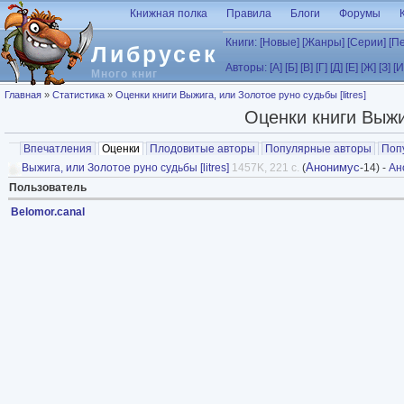
Перейти к основному содержанию
Книжная полка
Правила
Блоги
Форумы
Книги:
[Новые]
[Жанры]
[Серии]
[П
Либрусек
Авторы:
[А]
[Б]
[В]
[Г]
[Д]
[Е]
[Ж]
[З]
[И
Много книг
Вы здесь
Главная
»
Статистика
»
Оценки книги Выжига, или Золотое руно судьбы [litres]
Оценки книги Выжиг
Главные вкладки
Впечатления
Оценки
(активная вкладка)
Плодовитые авторы
Популярные авторы
Поп
Анонимус
Выжига, или Золотое руно судьбы [litres]
1457K, 221 с.
(
-14) -
Ан
Пользователь
Belomor.canal