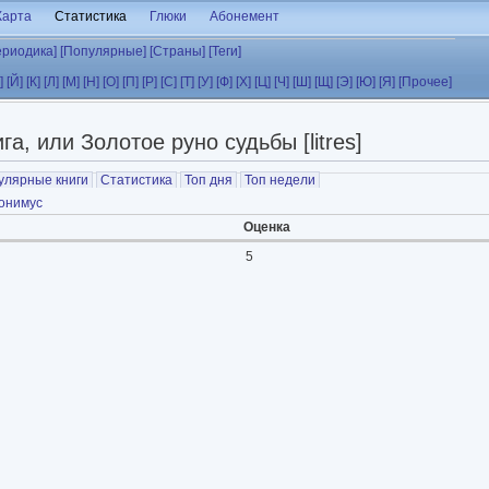
Карта
Статистика
Глюки
Абонемент
ериодика]
[Популярные]
[Страны]
[Теги]
]
[Й]
[К]
[Л]
[М]
[Н]
[О]
[П]
[Р]
[С]
[Т]
[У]
[Ф]
[Х]
[Ц]
[Ч]
[Ш]
[Щ]
[Э]
[Ю]
[Я]
[Прочее]
а, или Золотое руно судьбы [litres]
улярные книги
Статистика
Топ дня
Топ недели
онимус
Оценка
5