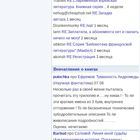
Tramell
RE:Современная корейская
литература. Книжная серия...
4 недели
nehug@cheaphub.net
RE:Загадка
автора
1 месяц
Drunkenmunky
RE:/sql/
1 месяц
larin
RE:Заплатила, а абонемента нет и скачать
ничего не могу!
2 месяца
sibkron
RE:Серия "Библиотека французской
литературы" (Макбел)
2 месяца
akorish
RE:Регистрация
3 месяца
Впечатления о книгах
pulochka
про
Ефремов
:
Туманность Андромеды
(
Научная фантастика
) 07 08
Несколько раз в своей жизни пыталась
прочитать эту трилогию и......ну никак.! - То ли
эти краткие имена из 3 букв, внутренее
отторжение ! То ли бесконечные технические
зубодробительные описания.То ли
живописания подробностей
………
Оценка: нечитаемо
Barbud
про
Соловей
:
Линия иной судьбы
(
Альтернативная история
,
Попаданцы
,