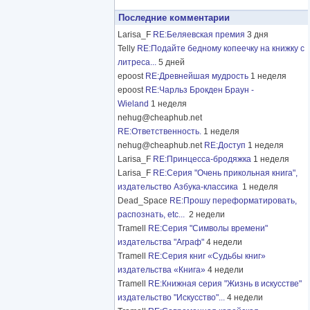
Последние комментарии
Larisa_F
RE:Беляевская премия
3 дня
Telly
RE:Подайте бедному копеечку на книжку с
литреса...
5 дней
epoost
RE:Древнейшая мудрость
1 неделя
epoost
RE:Чарльз Брокден Браун -
Wieland
1 неделя
nehug@cheaphub.net
RE:Ответственность.
1 неделя
nehug@cheaphub.net
RE:Доступ
1 неделя
Larisa_F
RE:Принцесса-бродяжка
1 неделя
Larisa_F
RE:Серия "Очень прикольная книга",
издательство Азбука-классика
1 неделя
Dead_Space
RE:Прошу переформатировать,
распознать, etc...
2 недели
Tramell
RE:Серия "Символы времени"
издательства "Аграф"
4 недели
Tramell
RE:Серия книг «Судьбы книг»
издательства «Книга»
4 недели
Tramell
RE:Книжная серия "Жизнь в искусстве"
издательство "Искусство"...
4 недели