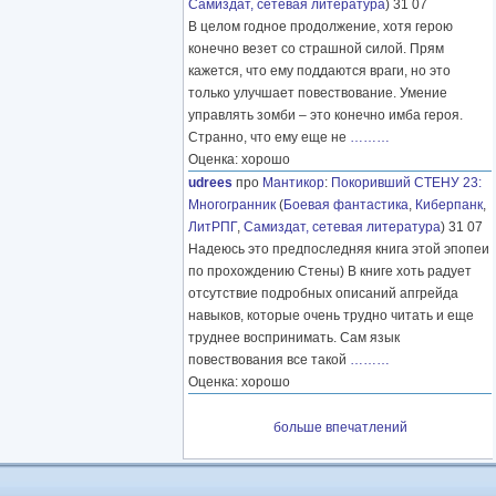
Самиздат, сетевая литература
) 31 07
В целом годное продолжение, хотя герою
конечно везет со страшной силой. Прям
кажется, что ему поддаются враги, но это
только улучшает повествование. Умение
управлять зомби – это конечно имба героя.
Странно, что ему еще не
………
Оценка: хорошо
udrees
про
Мантикор
:
Покоривший СТЕНУ 23:
Многогранник
(
Боевая фантастика
,
Киберпанк
,
ЛитРПГ
,
Самиздат, сетевая литература
) 31 07
Надеюсь это предпоследняя книга этой эпопеи
по прохождению Стены) В книге хоть радует
отсутствие подробных описаний апгрейда
навыков, которые очень трудно читать и еще
труднее воспринимать. Сам язык
повествования все такой
………
Оценка: хорошо
больше впечатлений