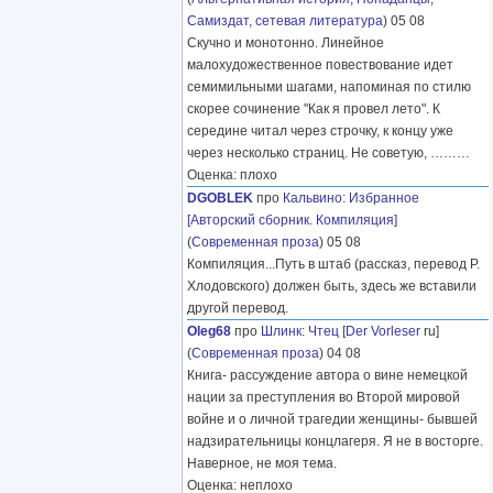
Самиздат, сетевая литература
) 05 08
Скучно и монотонно. Линейное
малохудожественное повествование идет
семимильными шагами, напоминая по стилю
скорее сочинение "Как я провел лето". К
середине читал через строчку, к концу уже
через несколько страниц. Не советую,
………
Оценка: плохо
DGOBLEK
про
Кальвино
:
Избранное
[Авторский сборник. Компиляция]
(
Современная проза
) 05 08
Компиляция...Путь в штаб (рассказ, перевод Р.
Хлодовского) должен быть, здесь же вставили
другой перевод.
Oleg68
про
Шлинк
:
Чтец
[
Der Vorleser
ru]
(
Современная проза
) 04 08
Книга- рассуждение автора о вине немецкой
нации за преступления во Второй мировой
войне и о личной трагедии женщины- бывшей
надзирательницы концлагеря. Я не в восторге.
Наверное, не моя тема.
Оценка: неплохо