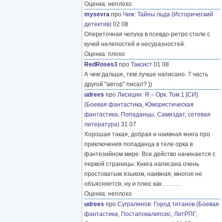
Оценка: неплохо
mysevra
про
Чиж
:
Тайны льда
(
Исторический
детектив
) 02 08
Опереточная чепуха в псевдо-ретро стиле с
кучей нелепостей и несуразностей.
Оценка: плохо
RedRoses3
про
Таксист
01 08
А чем дальше, тем лучше написано. 7 часть
другой "автор" писал? ))
udrees
про
Лисицин
:
Я – Орк. Том 1 [СИ]
(
Боевая фантастика
,
Юмористическая
фантастика
,
Попаданцы
,
Самиздат, сетевая
литература
) 31 07
Хорошая такая, добрая и наивная книга про
приключения попаданца в теле орка в
фэнтезийном мире. Все действо начинается с
первой страницы. Книга написана очень
простоватым языком, наивная, многое не
объясняется, ну и плюс как
………
Оценка: неплохо
udrees
про
Сугралинов
:
Город титанов
(
Боевая
фантастика
,
Постапокалипсис
,
ЛитРПГ
,