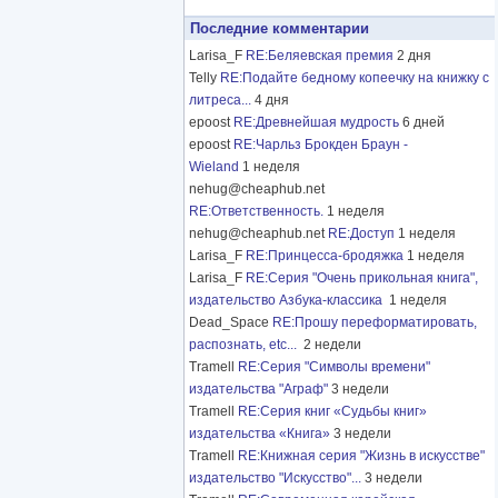
Последние комментарии
Larisa_F
RE:Беляевская премия
2 дня
Telly
RE:Подайте бедному копеечку на книжку с
литреса...
4 дня
epoost
RE:Древнейшая мудрость
6 дней
epoost
RE:Чарльз Брокден Браун -
Wieland
1 неделя
nehug@cheaphub.net
RE:Ответственность.
1 неделя
nehug@cheaphub.net
RE:Доступ
1 неделя
Larisa_F
RE:Принцесса-бродяжка
1 неделя
Larisa_F
RE:Серия "Очень прикольная книга",
издательство Азбука-классика
1 неделя
Dead_Space
RE:Прошу переформатировать,
распознать, etc...
2 недели
Tramell
RE:Серия "Символы времени"
издательства "Аграф"
3 недели
Tramell
RE:Серия книг «Судьбы книг»
издательства «Книга»
3 недели
Tramell
RE:Книжная серия "Жизнь в искусстве"
издательство "Искусство"...
3 недели