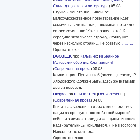
Самиздат, сетевая литература
) 05 08
Скучно и монотонно. Линейное
малохудожественное повествование идет
семимильными шагами, напоминая по стилю
скорее сочинение "Как я провел лето". К
середине читал через строчку, к концу уже
через несколько страниц. Не советую,
………
Оценка: плохо
DGOBLEK
про
Кальвино
:
Избранное
[Авторский сборник. Компиляция]
(
Современная проза
) 05 08
Компиляция...Путь в штаб (рассказ, перевод Р.
Хлодовского) должен быть, здесь же вставили
другой перевод.
Oleg68
про
Шлинк
:
Чтец
[
Der Vorleser
ru]
(
Современная проза
) 04 08
Книга- рассуждение автора о вине немецкой
нации за преступления во Второй мировой
войне и о личной трагедии женщины- бывшей
надзирательницы концлагеря. Я не в восторге.
Наверное, не моя тема.
Оценка: неплохо