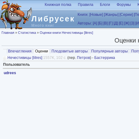
Перейти к основному содержанию
Книжная полка
Правила
Блоги
Форумы
Книги:
[Новые]
[Жанры]
[Серии]
[П
Либрусек
Авторы:
[А]
[Б]
[В]
[Г]
[Д]
[Е]
[Ж]
[З]
[И
Много книг
Вы здесь
Главная
»
Статистика
»
Оценки книги Нечестивицы [litres]
Оценки к
Главные вкладки
Впечатления
Оценки
(активная вкладка)
Плодовитые авторы
Популярные авторы
Поп
Нечестивицы [litres]
1557K, 102 с.
(пер.
Петров
) -
Бастеррика
Пользователь
udrees