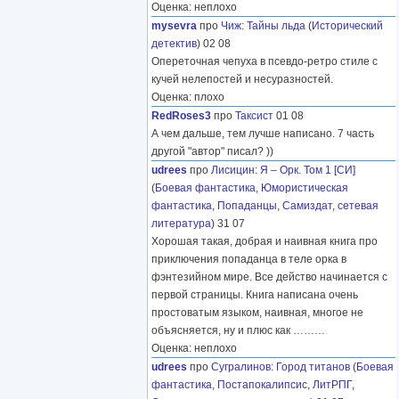
Оценка: неплохо
mysevra
про
Чиж
:
Тайны льда
(
Исторический
детектив
) 02 08
Опереточная чепуха в псевдо-ретро стиле с
кучей нелепостей и несуразностей.
Оценка: плохо
RedRoses3
про
Таксист
01 08
А чем дальше, тем лучше написано. 7 часть
другой "автор" писал? ))
udrees
про
Лисицин
:
Я – Орк. Том 1 [СИ]
(
Боевая фантастика
,
Юмористическая
фантастика
,
Попаданцы
,
Самиздат, сетевая
литература
) 31 07
Хорошая такая, добрая и наивная книга про
приключения попаданца в теле орка в
фэнтезийном мире. Все действо начинается с
первой страницы. Книга написана очень
простоватым языком, наивная, многое не
объясняется, ну и плюс как
………
Оценка: неплохо
udrees
про
Сугралинов
:
Город титанов
(
Боевая
фантастика
,
Постапокалипсис
,
ЛитРПГ
,