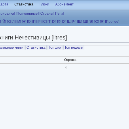
Карта
Статистика
Глюки
Абонемент
ериодика]
[Популярные]
[Страны]
[Теги]
]
[Й]
[К]
[Л]
[М]
[Н]
[О]
[П]
[Р]
[С]
[Т]
[У]
[Ф]
[Х]
[Ц]
[Ч]
[Ш]
[Щ]
[Э]
[Ю]
[Я]
[Прочее]
ниги Нечестивицы [litres]
улярные книги
Статистика
Топ дня
Топ недели
Оценка
4