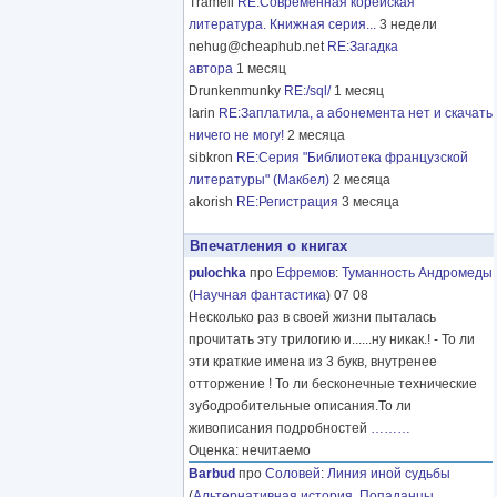
Tramell
RE:Современная корейская
литература. Книжная серия...
3 недели
nehug@cheaphub.net
RE:Загадка
автора
1 месяц
Drunkenmunky
RE:/sql/
1 месяц
larin
RE:Заплатила, а абонемента нет и скачать
ничего не могу!
2 месяца
sibkron
RE:Серия "Библиотека французской
литературы" (Макбел)
2 месяца
akorish
RE:Регистрация
3 месяца
Впечатления о книгах
pulochka
про
Ефремов
:
Туманность Андромеды
(
Научная фантастика
) 07 08
Несколько раз в своей жизни пыталась
прочитать эту трилогию и......ну никак.! - То ли
эти краткие имена из 3 букв, внутренее
отторжение ! То ли бесконечные технические
зубодробительные описания.То ли
живописания подробностей
………
Оценка: нечитаемо
Barbud
про
Соловей
:
Линия иной судьбы
(
Альтернативная история
,
Попаданцы
,