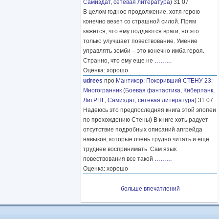
Самиздат, сетевая литература
) 31 07
В целом годное продолжение, хотя герою
конечно везет со страшной силой. Прям
кажется, что ему поддаются враги, но это
только улучшает повествование. Умение
управлять зомби – это конечно имба героя.
Странно, что ему еще не
………
Оценка: хорошо
udrees
про
Мантикор
:
Покоривший СТЕНУ 23:
Многогранник
(
Боевая фантастика
,
Киберпанк
,
ЛитРПГ
,
Самиздат, сетевая литература
) 31 07
Надеюсь это предпоследняя книга этой эпопеи
по прохождению Стены) В книге хоть радует
отсутствие подробных описаний апгрейда
навыков, которые очень трудно читать и еще
труднее воспринимать. Сам язык
повествования все такой
………
Оценка: хорошо
больше впечатлений