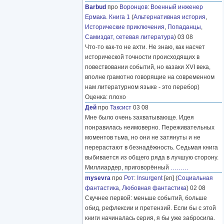
Barbud
про
Воронцов
:
Военный инженер
Ермака. Книга 1
(
Альтернативная история
,
Исторические приключения
,
Попаданцы
,
Самиздат, сетевая литература
) 03 08
Что-то как-то не ахти. Не знаю, как насчет
исторической точности происходящих в
повествовании событий, но казаки XVI века,
вполне грамотно говорящие на современном
нам литературном языке - это перебор)
Оценка: плохо
Дей
про
Таксист
03 08
Мне было очень захватывающе. Идея
понравилась неимоверно. Переживательных
моментов тьма, но они не затянуты и не
перерастают в безнадёжность. Седьмая книга
выбивается из общего ряда в лучшую сторону.
Миллиардер, приговорённый
………
mysevra
про
Рот
:
Insurgent
[en] (
Социальная
фантастика
,
Любовная фантастика
) 02 08
Скучнее первой: меньше событий, больше
обид, рефлексии и претензий. Если бы с этой
книги начиналась серия, я бы уже забросила.