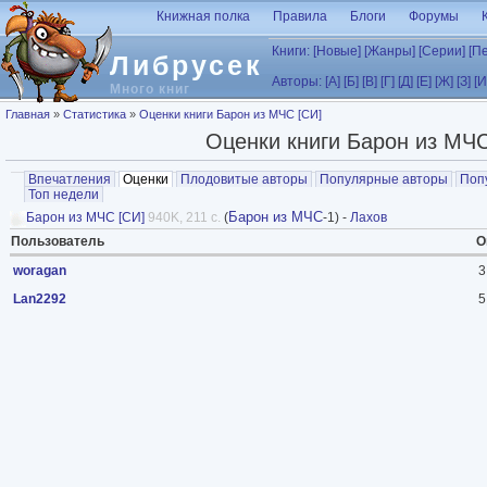
Перейти к основному содержанию
Книжная полка
Правила
Блоги
Форумы
Книги:
[Новые]
[Жанры]
[Серии]
[П
Либрусек
Авторы:
[А]
[Б]
[В]
[Г]
[Д]
[Е]
[Ж]
[З]
[И
Много книг
Вы здесь
Главная
»
Статистика
»
Оценки книги Барон из МЧС [СИ]
Оценки книги Барон из МЧС
Главные вкладки
Впечатления
Оценки
(активная вкладка)
Плодовитые авторы
Популярные авторы
Поп
Топ недели
Барон из МЧС
Барон из МЧС [СИ]
940K, 211 с.
(
-1) -
Лахов
Пользователь
О
woragan
3
Lan2292
5