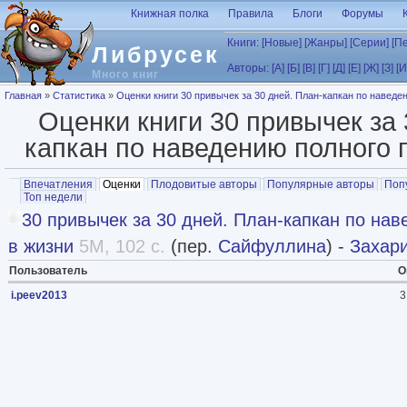
Перейти к основному содержанию
Книжная полка
Правила
Блоги
Форумы
Книги:
[Новые]
[Жанры]
[Серии]
[П
Либрусек
Авторы:
[А]
[Б]
[В]
[Г]
[Д]
[Е]
[Ж]
[З]
[И
Много книг
Вы здесь
Главная
»
Статистика
»
Оценки книги 30 привычек за 30 дней. План-капкан по наведе
Оценки книги 30 привычек за 
капкан по наведению полного 
Главные вкладки
Впечатления
Оценки
(активная вкладка)
Плодовитые авторы
Популярные авторы
Поп
Топ недели
30 привычек за 30 дней. План-капкан по на
в жизни
5M, 102 с.
(пер.
Сайфуллина
) -
Захар
Пользователь
О
i.peev2013
3