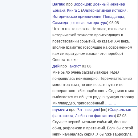
Barbud
про
Воронцов
:
Военный инженер
Ермака. Книга 1
(
Альтернативная история
,
Исторические приключения
,
Попаданцы
,
Самиздат, сетевая литература
) 03 08
Что-то как-то не ахти. Не знаю, как насчет
исторической точности происходящих в
повествовании событий, но казаки XVI века,
вполне грамотно говорящие на современном
нам литературном языке - это перебор)
Оценка: плохо
Дей
про
Таксист
03 08
Мне было очень захватывающе. Идея
понравилась неимоверно. Переживательных
моментов тьма, но они не затянуты и не
перерастают в безнадёжность. Седьмая книга
выбивается из общего ряда в лучшую сторону.
Миллиардер, приговорённый
………
mysevra
про
Рот
:
Insurgent
[en] (
Социальная
фантастика
,
Любовная фантастика
) 02 08
Скучнее первой: меньше событий, больше
обид, рефлексии и претензий. Если бы с этой
книги начиналась серия, я бы уже забросила.