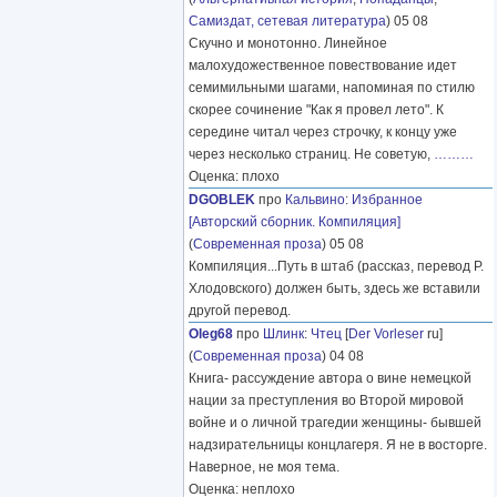
Самиздат, сетевая литература
) 05 08
Скучно и монотонно. Линейное
малохудожественное повествование идет
семимильными шагами, напоминая по стилю
скорее сочинение "Как я провел лето". К
середине читал через строчку, к концу уже
через несколько страниц. Не советую,
………
Оценка: плохо
DGOBLEK
про
Кальвино
:
Избранное
[Авторский сборник. Компиляция]
(
Современная проза
) 05 08
Компиляция...Путь в штаб (рассказ, перевод Р.
Хлодовского) должен быть, здесь же вставили
другой перевод.
Oleg68
про
Шлинк
:
Чтец
[
Der Vorleser
ru]
(
Современная проза
) 04 08
Книга- рассуждение автора о вине немецкой
нации за преступления во Второй мировой
войне и о личной трагедии женщины- бывшей
надзирательницы концлагеря. Я не в восторге.
Наверное, не моя тема.
Оценка: неплохо