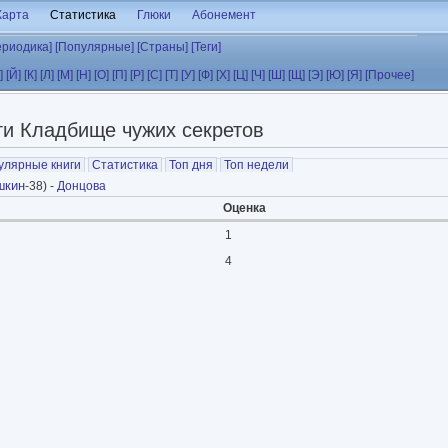
Карта
Статистика
Глюки
Абонемент
ериодика]
[Популярные]
[Страны]
[Теги]
]
[Й]
[К]
[Л]
[М]
[Н]
[О]
[П]
[Р]
[С]
[Т]
[У]
[Ф]
[Х]
[Ц]
[Ч]
[Ш]
[Щ]
[Э]
[Ю]
[Я]
[Прочее]
ги Кладбище чужих секретов
улярные книги
Статистика
Топ дня
Топ недели
шкин
-38) -
Донцова
Оценка
1
4