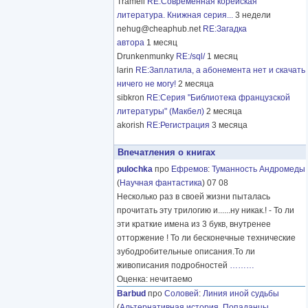
Tramell
RE:Современная корейская
литература. Книжная серия...
3 недели
nehug@cheaphub.net
RE:Загадка
автора
1 месяц
Drunkenmunky
RE:/sql/
1 месяц
larin
RE:Заплатила, а абонемента нет и скачать
ничего не могу!
2 месяца
sibkron
RE:Серия "Библиотека французской
литературы" (Макбел)
2 месяца
akorish
RE:Регистрация
3 месяца
Впечатления о книгах
pulochka
про
Ефремов
:
Туманность Андромеды
(
Научная фантастика
) 07 08
Несколько раз в своей жизни пыталась
прочитать эту трилогию и......ну никак.! - То ли
эти краткие имена из 3 букв, внутренее
отторжение ! То ли бесконечные технические
зубодробительные описания.То ли
живописания подробностей
………
Оценка: нечитаемо
Barbud
про
Соловей
:
Линия иной судьбы
(
Альтернативная история
,
Попаданцы
,