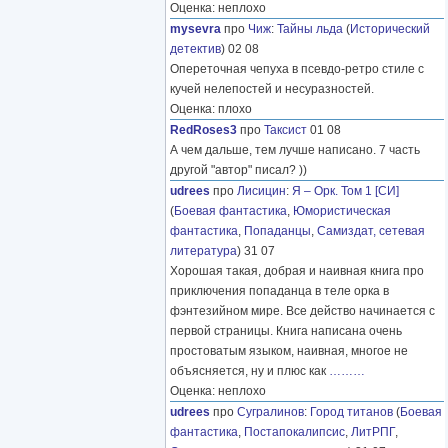
Оценка: неплохо
mysevra
про
Чиж
:
Тайны льда
(
Исторический
детектив
) 02 08
Опереточная чепуха в псевдо-ретро стиле с
кучей нелепостей и несуразностей.
Оценка: плохо
RedRoses3
про
Таксист
01 08
А чем дальше, тем лучше написано. 7 часть
другой "автор" писал? ))
udrees
про
Лисицин
:
Я – Орк. Том 1 [СИ]
(
Боевая фантастика
,
Юмористическая
фантастика
,
Попаданцы
,
Самиздат, сетевая
литература
) 31 07
Хорошая такая, добрая и наивная книга про
приключения попаданца в теле орка в
фэнтезийном мире. Все действо начинается с
первой страницы. Книга написана очень
простоватым языком, наивная, многое не
объясняется, ну и плюс как
………
Оценка: неплохо
udrees
про
Сугралинов
:
Город титанов
(
Боевая
фантастика
,
Постапокалипсис
,
ЛитРПГ
,