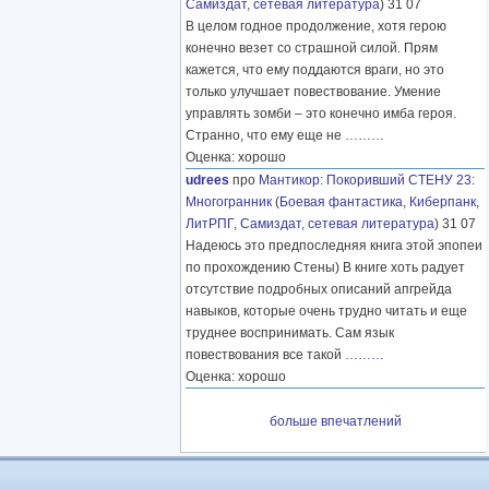
Самиздат, сетевая литература
) 31 07
В целом годное продолжение, хотя герою
конечно везет со страшной силой. Прям
кажется, что ему поддаются враги, но это
только улучшает повествование. Умение
управлять зомби – это конечно имба героя.
Странно, что ему еще не
………
Оценка: хорошо
udrees
про
Мантикор
:
Покоривший СТЕНУ 23:
Многогранник
(
Боевая фантастика
,
Киберпанк
,
ЛитРПГ
,
Самиздат, сетевая литература
) 31 07
Надеюсь это предпоследняя книга этой эпопеи
по прохождению Стены) В книге хоть радует
отсутствие подробных описаний апгрейда
навыков, которые очень трудно читать и еще
труднее воспринимать. Сам язык
повествования все такой
………
Оценка: хорошо
больше впечатлений