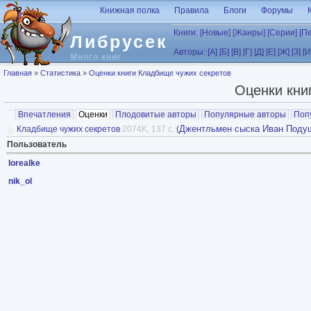
Перейти к основному содержанию
Книжная полка
Правила
Блоги
Форумы
Книги:
[Новые]
[Жанры]
[Серии]
[П
Либрусек
Авторы:
[А]
[Б]
[В]
[Г]
[Д]
[Е]
[Ж]
[З]
[И
Много книг
Вы здесь
Главная
»
Статистика
»
Оценки книги Кладбище чужих секретов
Оценки кни
Главные вкладки
Впечатления
Оценки
(активная вкладка)
Плодовитые авторы
Популярные авторы
Поп
Джентльмен сыска Иван Поду
Кладбище чужих секретов
2074K, 137 с.
(
Пользователь
lorealke
nik_ol