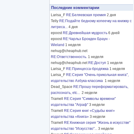
Последние комментарии
Larisa_F
RE:Беляевская премия
2 дня
Telly
RE:Подайте бедному копеечку на книжку с
литреса...
4 дня
epoost
RE:Древнейшая мудрость
6 дней
epoost
RE:Чарльз Брокден Браун -
Wieland
1 неделя
nehug@cheaphub.net
RE:Ответственность.
1 неделя
nehug@cheaphub.net
RE:Доступ
1 неделя
Larisa_F
RE:Принцесса-бродяжка
1 неделя
Larisa_F
RE:Серия "Очень прикольная книга",
издательство Азбука-классика
1 неделя
Dead_Space
RE:Прошу переформатировать,
распознать, etc...
2 недели
Tramell
RE:Серия "Символы времени"
издательства "Аграф"
3 недели
Tramell
RE:Серия книг «Судьбы книг»
издательства «Книга»
3 недели
Tramell
RE:Книжная серия "Жизнь в искусстве"
издательство "Искусство"...
3 недели