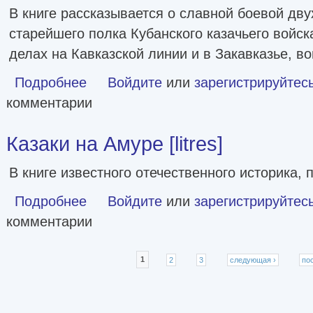
В книге рассказывается о славной боевой дву
старейшего полка Кубанского казачьего войска
делах на Кавказской линии и в Закавказье, в
Подробнее
о История Хоперского полка Кубанского казачьего войска 1
Войдите
или
зарегистрируйтес
комментарии
Казаки на Амуре [litres]
В книге известного отечественного историка, 
Подробнее
о Казаки на Амуре [litres]
Войдите
или
зарегистрируйтес
комментарии
Страницы
1
2
3
следующая ›
по