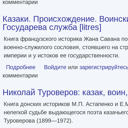
комментарии
Казаки. Происхождение. Воинск
Государева служба [litres]
Книга французского историка Жана Савана п
военно-служилого сословия, стоявшего на ст
империи и у истоков ее государственности.
Подробнее
о Казаки. Происхождение. Воинские традиции. Государева
Войдите
или
зарегистрируйтес
комментарии
Николай Туроверов: казак, воин, п
Книга донских историков М.П. Астапенко и Е
нелегкой судьбе выдающегося поэта казачьег
Туроверова (1899—1972).