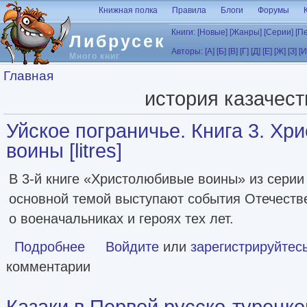
Перейти к основному содержанию
Книжная полка
Правила
Блоги
Форумы
Книги:
[Новые]
[Жанры]
[Серии]
[П
Либрусек
Авторы:
[А]
[Б]
[В]
[Г]
[Д]
[Е]
[Ж]
[З]
[И
Много книг
Вы здесь
Главная
история казачест
Уйское пограничье. Книга 3. Х
воины [litres]
В 3-й книге «Христолюбивые воины» из серии
основной темой выступают события Отечестве
о военачальниках и героях тех лет.
Подробнее
о Уйское пограничье. Книга 3. Христолюбивые воины [litr
Войдите
или
зарегистрируйтес
комментарии
Казаки в Первой русско-турецко