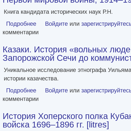
Книга кандидата исторических наук Р.Н.
Подробнее
о Казаки на «захолустном фронте». Казачьи войска Росс
Войдите
или
зарегистрируйтес
комментарии
Казаки. История «вольных люде
Запорожской Сечи до коммунис
Уникальное исследование этнографа Уильям
истории казачества.
Подробнее
о Казаки. История «вольных людей» от Запорожской Се
Войдите
или
зарегистрируйтес
комментарии
История Хоперского полка Кубан
войска 1696–1896 гг. [litres]