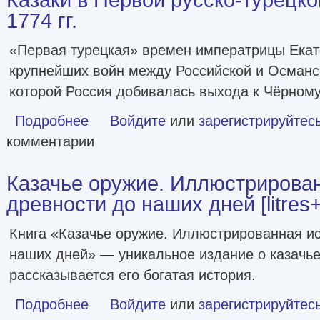
1774 гг.
«Первая турецкая» времен императрицы Екате
крупнейших войн между Российской и Османс
которой Россия добивалась выхода к Чёрном
Подробнее
о Казаки в Первой русско-турецкой войне. 1768–1774 гг.
Войдите
или
зарегистрируйтес
комментарии
Казачье оружие. Иллюстрирован
древности до наших дней [litres+
Книга «Казачье оружие. Иллюстрированная ис
наших дней» — уникальное издание о казачье
рассказывается его богатая история.
Подробнее
о Казачье оружие. Иллюстрированная история от древнос
Войдите
или
зарегистрируйтес