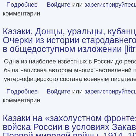
Подробнее
о Николай Туроверов: казак, воин, поэт [litres]
Войдите
или
зарегистрируйтес
комментарии
Казаки. Донцы, уральцы, кубанц
Очерки из истории стародавнего
в общедоступном изложении [litr
Одна из наиболее известных в России до рево
была написана автором многих наставлений п
унтер-офицерского состава военным писател
Подробнее
о Казаки. Донцы, уральцы, кубанцы, терцы. Очерки из и
Войдите
или
зарегистрируйтес
комментарии
Казаки на «захолустном фронте
войска России в условиях Закав
Первой мировой войны, 1914–191