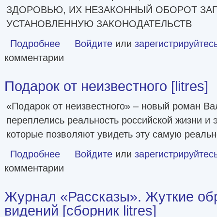
ЗДОРОВЬЮ, ИХ НЕЗАКОННЫЙ ОБОРОТ ЗАП
УСТАНОВЛЕННУЮ ЗАКОНОДАТЕЛЬСТВ
Подробнее
о Во главе обмана [litres]
Войдите
или
зарегистрируйтес
комментарии
Подарок от неизвестного [litres]
«Подарок от неизвестного» – новый роман Ва
переплелись реальность российской жизни и 
которые позволяют увидеть эту самую реальн
Подробнее
о Подарок от неизвестного [litres]
Войдите
или
зарегистрируйтес
комментарии
Журнал «Рассказы». Жуткие об
видений [сборник litres]