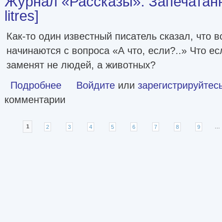
Журнал «Рассказы». Запечатан
litres]
Как-то один известный писатель сказал, что 
начинаются с вопроса «А что, если?..» Что е
заменят не людей, а животных?
Подробнее
о Журнал «Рассказы». Запечатанный мир [сборник litres
Войдите
или
зарегистрируйтес
комментарии
Страницы
1
2
3
4
5
6
7
8
9
…