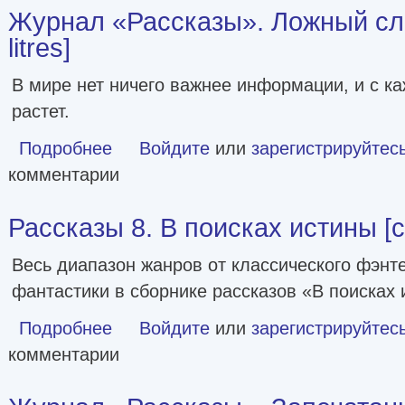
Журнал «Рассказы». Ложный сл
litres]
В мире нет ничего важнее информации, и с к
растет.
Подробнее
о Журнал «Рассказы». Ложный след [сборник litres]
Войдите
или
зарегистрируйтес
комментарии
Рассказы 8. В поисках истины [сб
Весь диапазон жанров от классического фэнт
фантастики в сборнике рассказов «В поисках 
Подробнее
о Рассказы 8. В поисках истины [сборник litres]
Войдите
или
зарегистрируйтес
комментарии