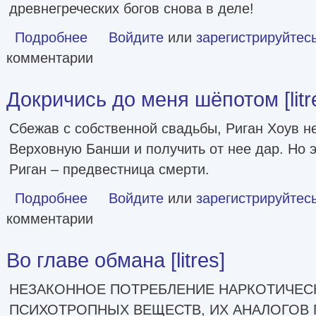
древнегреческих богов снова в деле!
Подробнее
о ЧВК Херсонес - 3 [litres]
Войдите
или
зарегистрируйтес
комментарии
Докричись до меня шёпотом [litr
Сбежав с собственной свадьбы, Риган Хоув н
Верховную Банши и получить от нее дар. Но э
Риган – предвестница смерти.
Подробнее
о Докричись до меня шёпотом [litres]
Войдите
или
зарегистрируйтес
комментарии
Во главе обмана [litres]
НЕЗАКОННОЕ ПОТРЕБЛЕНИЕ НАРКОТИЧЕСК
ПСИХОТРОПНЫХ ВЕЩЕСТВ, ИХ АНАЛОГОВ 