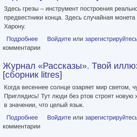
Здесь грезы – инструмент построения реально
предвестники конца. Здесь случайная монета
Харону.
Подробнее
о Журнал «Рассказы». Жуткие образы ночных видений [сб
Войдите
или
зарегистрируйтес
комментарии
Журнал «Рассказы». Твой иллю
[сборник litres]
Когда весеннее солнце озаряет мир светом, ч
Приглядись! Тут люди без ртов строят новую 
в значении, что целый язык.
Подробнее
о Журнал «Рассказы». Твой иллюзорный мир [сборник lit
Войдите
или
зарегистрируйтес
комментарии