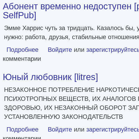
Абонент временно недоступен [p
SelfPub]
Эмме Харрис чуть за тридцать. Казалось бы, у
нужно: работа, друзья, стабильные отношения
Подробнее
о Абонент временно недоступен [publisher: SelfPub]
Войдите
или
зарегистрируйтес
комментарии
Юный любовник [litres]
НЕЗАКОННОЕ ПОТРЕБЛЕНИЕ НАРКОТИЧЕСК
ПСИХОТРОПНЫХ ВЕЩЕСТВ, ИХ АНАЛОГОВ 
ЗДОРОВЬЮ, ИХ НЕЗАКОННЫЙ ОБОРОТ ЗАП
УСТАНОВЛЕННУЮ ЗАКОНОДАТЕЛЬСТВ
Подробнее
о Юный любовник [litres]
Войдите
или
зарегистрируйтес
комментарии