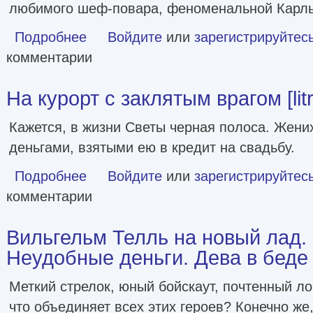
любимого шеф-повара, феноменальной Карлы
Подробнее
о Чтоб ты подавился! [litres]
Войдите
или
зарегистрируйтес
комментарии
На курорт с заклятым врагом [lit
Кажется, в жизни Светы черная полоса. Жени
деньгами, взятыми ею в кредит на свадьбу.
Подробнее
о На курорт с заклятым врагом [litres]
Войдите
или
зарегистрируйтес
комментарии
Вильгельм Телль на новый лад. 
Неудобные деньги. Дева в беде [l
Меткий стрелок, юный бойскаут, почтенный ло
что объединяет всех этих героев? Конечно ж