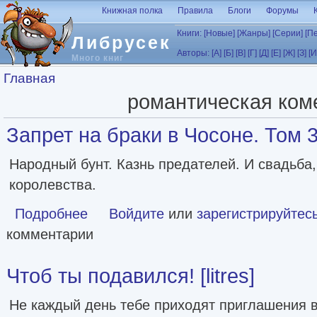
Перейти к основному содержанию
Книжная полка
Правила
Блоги
Форумы
Книги:
[Новые]
[Жанры]
[Серии]
[П
Либрусек
Авторы:
[А]
[Б]
[В]
[Г]
[Д]
[Е]
[Ж]
[З]
[И
Много книг
Вы здесь
Главная
романтическая ком
Запрет на браки в Чосоне. Том 3 [
Народный бунт. Казнь предателей. И свадьба,
королевства.
Подробнее
о Запрет на браки в Чосоне. Том 3 [litres]
Войдите
или
зарегистрируйтес
комментарии
Чтоб ты подавился! [litres]
Не каждый день тебе приходят приглашения в