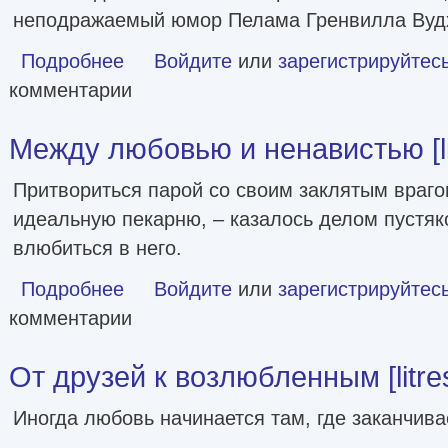
неподражаемый юмор Пелама Гренвилла Вуд
Подробнее
о Вильгельм Телль на новый лад. Бросок! Неудобные деньг
Войдите
или
зарегистрируйтес
комментарии
Между любовью и ненавистью [li
Притвориться парой со своим заклятым враго
идеальную пекарню, – казалось делом пустя
влюбиться в него.
Подробнее
о Между любовью и ненавистью [litres]
Войдите
или
зарегистрируйтес
комментарии
От друзей к возлюбленным [litre
Иногда любовь начинается там, где заканчива