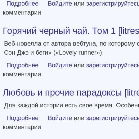
Подробнее
о От друзей к возлюбленным [litres]
Войдите
или
зарегистрируйтес
комментарии
Горячий черный чай. Том 1 [litres
Веб-новелла от автора вебтуна, по которому
Сон Джэ и беги» («Lovely runner»).
Подробнее
о Горячий черный чай. Том 1 [litres]
Войдите
или
зарегистрируйтес
комментарии
Любовь и прочие парадоксы [litr
Для каждой истории есть свое время. Особен
Подробнее
о Любовь и прочие парадоксы [litres]
Войдите
или
зарегистрируйтес
комментарии