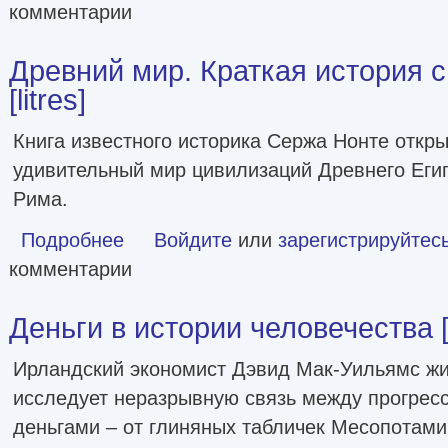
комментарии
Древний мир. Краткая история 
[litres]
Книга известного историка Сержа Нонте откры
удивительный мир цивилизаций Древнего Егип
Рима.
Подробнее
о Древний мир. Краткая история с иллюстрациями [litres
Войдите
или
зарегистрируйтес
комментарии
Деньги в истории человечества [l
Ирландский экономист Дэвид Мак-Уильямс жи
исследует неразрывную связь между прогресс
деньгами – от глиняных табличек Месопотами