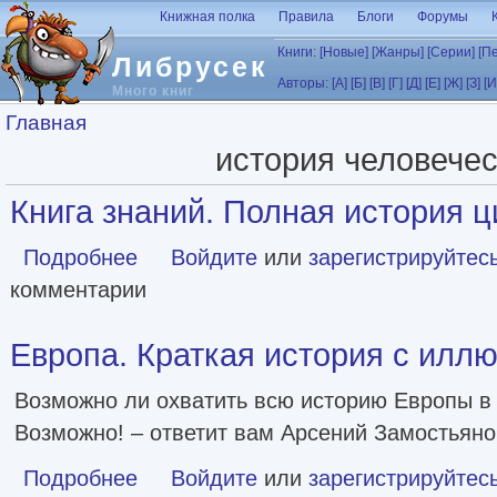
Перейти к основному содержанию
Книжная полка
Правила
Блоги
Форумы
Книги:
[Новые]
[Жанры]
[Серии]
[П
Либрусек
Авторы:
[А]
[Б]
[В]
[Г]
[Д]
[Е]
[Ж]
[З]
[И
Много книг
Вы здесь
Главная
история человечес
Книга знаний. Полная история 
Подробнее
о Книга знаний. Полная история цивилизации
Войдите
или
зарегистрируйтес
комментарии
Европа. Краткая история с иллюс
Возможно ли охватить всю историю Европы в
Возможно! – ответит вам Арсений Замостьяно
Подробнее
о Европа. Краткая история с иллюстрациями [litres]
Войдите
или
зарегистрируйтес