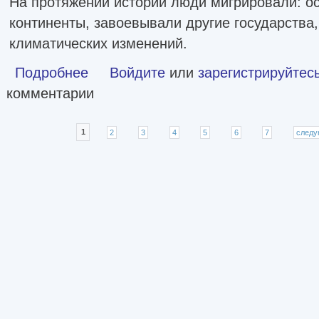
На протяжении истории люди мигрировали: о
континенты, завоевывали другие государства,
климатических изменений.
Подробнее
о Миграция. Мигранты. История человечества от Великог
Войдите
или
зарегистрируйтес
комментарии
Страницы
1
2
3
4
5
6
7
следу