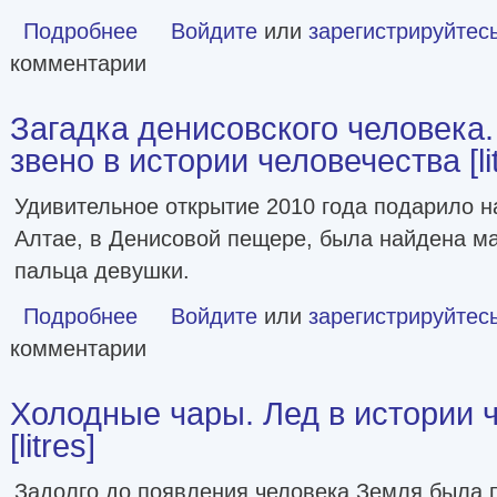
Подробнее
о Тайны прошлого. Археологические открытия от пещерно
Войдите
или
зарегистрируйтес
комментарии
Загадка денисовского человека
звено в истории человечества [lit
Удивительное открытие 2010 года подарило н
Алтае, в Денисовой пещере, была найдена м
пальца девушки.
Подробнее
о Загадка денисовского человека. Потерянное звено в ист
Войдите
или
зарегистрируйтес
комментарии
Холодные чары. Лед в истории 
[litres]
Задолго до появления человека Земля была 