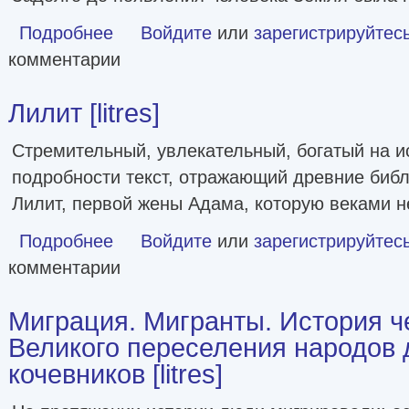
Подробнее
о Холодные чары. Лед в истории человечества [litres]
Войдите
или
зарегистрируйтес
комментарии
Лилит [litres]
Стремительный, увлекательный, богатый на и
подробности текст, отражающий древние биб
Лилит, первой жены Адама, которую веками 
Подробнее
о Лилит [litres]
Войдите
или
зарегистрируйтес
комментарии
Миграция. Мигранты. История ч
Великого переселения народов
кочевников [litres]