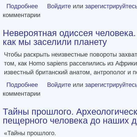
Подробнее
о Деньги в истории человечества [litres]
Войдите
или
зарегистрируйтес
комментарии
Невероятная одиссея человека.
как мы заселили планету
Чтобы раскрыть неизвестные повороты захва
том, как Homo sapiens расселились из Африки
известный британский анатом, антрополог и 
Подробнее
о Невероятная одиссея человека. История о том, как м
Войдите
или
зарегистрируйтес
комментарии
Тайны прошлого. Археологическ
пещерного человека до наших дне
«Тайны прошлого.